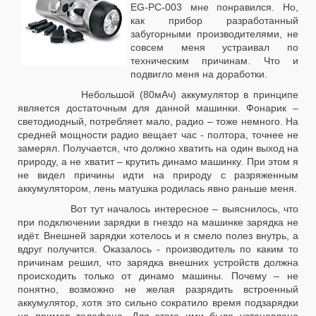
EG-PC-003 мне понравился. Но,
как прибор разработанный
забугорными производителями, не
совсем меня устраивал по
техническим причинам. Что и
подвигло меня на доработки.
Небольшой (80мАч) аккумулятор в принципе
является достаточным для данной машинки. Фонарик –
светодиодный, потребляет мало, радио – тоже немного. На
средней мощности радио вещает час - полтора, точнее не
замерял. Получается, что должно хватить на один выход на
природу, а не хватит – крутить динамо машинку. При этом я
не видел причины идти на природу с разряженным
аккумулятором, лень матушка родилась явно раньше меня.
Вот тут началось интересное – выяснилось, что
при подключении зарядки в гнездо на машинке зарядка не
идёт. Внешней зарядки хотелось и я смело полез внутрь, а
вдруг получится. Оказалось - производитель по каким то
причинам решил, что зарядка внешних устройств должна
происходить только от динамо машины. Почему – не
понятно, возможно не желая разрядить встроенный
аккумулятор, хотя это сильно сократило время подзарядки