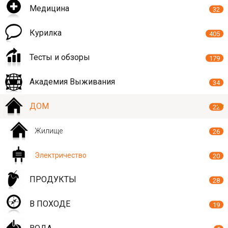
Медицина
32
Курилка
405
Тесты и обзоры
179
Академия Выживания
34
ДОМ
22
Жилище
26
Электричество
20
ПРОДУКТЫ
28
В ПОХОДЕ
19