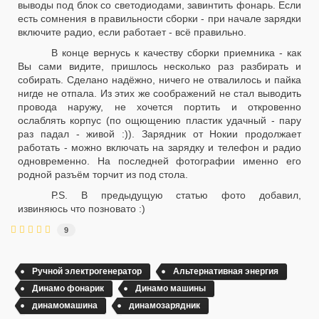
выводы под блок со светодиодами, завинтить фонарь. Если
есть сомнения в правильности сборки - при начале зарядки
включите радио, если работает - всё правильно.
В конце вернусь к качеству сборки приемника - как
Вы сами видите, пришлось несколько раз разбирать и
собирать. Сделано надёжно, ничего не отвалилось и пайка
нигде не отпала. Из этих же соображений не стал выводить
провода наружу, не хочется портить и откровенно
ослаблять корпус (по ощющению пластик удачный - пару
раз падал - живой :)). Зарядник от Нокии продолжает
работать - можно включать на зарядку и телефон и радио
одновременно. На последней фотографии именно его
родной разъём торчит из под стола.
Р.S. В предыдущую статью фото добавил,
извиняюсь что позновато :)
9
Ручной электрогенератор
Альтернативная энергия
Динамо фонарик
Динамо машины
динамомашина
динамозарядник