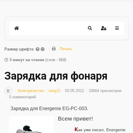
+
–
Печать
Размер шрифта:
3 минут на чтение
(слов - 669)
Зарядка для фонаря
Электричество
serg12
03.05.2012
10664 просмотров
0 комментарий
Зарядка для Energenie EG-PC-003.
Всем привет!
К
ак уже писал, Energenie