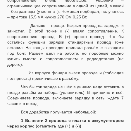
сопротивление очень небольшое. Решение –
ограничивающее сопротивление в одной из цепей, в какой
– без разницы (у меня в -). Номинал подбирал, получилось
– при токе 15,5 мА нужно 270 Ом 0,25 Вт.
Дальше – проще. Вскрыл провод на зарядке и
зачистил. В этой точке к (-) впаял сопротивление. К
сопротивлению провод. В (+) просто провод. Что бы
остались функции зарядки стандартный провод тоже
оставил. На концы проводов припаял разъём с выводами
под болт. Разъём взял на работе, но подобные можно
купить вместе с сопротивлением в радиодеталях (не
дорого).
Из корпуса фонаря вывел провода и (соблюдая
полярность) привинчиваю к разъёму.
Что бы ток заряда не шёл в динамо надо вставить в
гнездо разъём из набора (удлинитель). В принципе и всё.
Соединяете провода, включаете зарядку в сеть, ждёте 7
часов и в поход.
Вся доработка получается небольшой:
1 Вывести 2 провода с платки с аккумулятором
через корпус (отметить где (+) и (-))