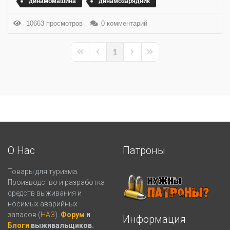
динамомашина
динамозарядник
10663 просмотров
0 комментарий
1
First Page
Previous Page
Next Page
Last Page
О Нас
Патроны
Товары для туризма.
Производство и разработка
средств выживания и
носимых аварийных
запасов (
НАЗ
).
Форум
и
Информация
Блоги
выживальщиков.