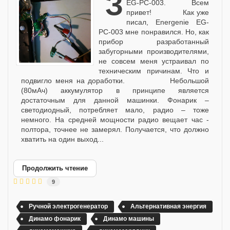
Зарядка для Energenie
EG-PC-003. Всем
привет! Как уже
писал, Energenie EG-
PC-003 мне понравился. Но, как
прибор разработанный
забугорными производителями,
не совсем меня устраивал по
техническим причинам. Что и
подвигло меня на доработки. Небольшой
(80мАч) аккумулятор в принципе является
достаточным для данной машинки. Фонарик –
светодиодный, потребляет мало, радио – тоже
немного. На средней мощности радио вещает час -
полтора, точнее не замерял. Получается, что должно
хватить на один выход...
Продолжить чтение
9
Ручной электрогенератор
Альтернативная энергия
Динамо фонарик
Динамо машины