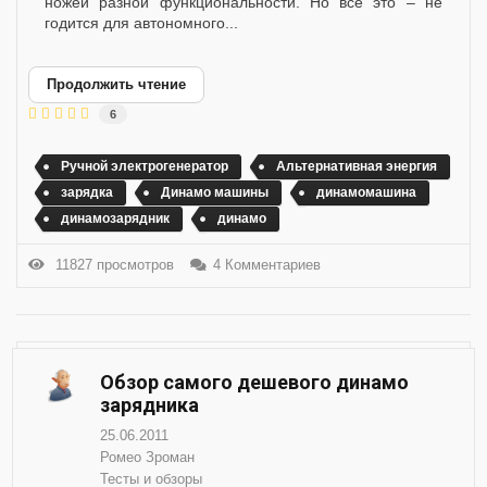
ножей разной функциональности. Но всё это – не
годится для автономного...
Продолжить чтение
6
Ручной электрогенератор
Альтернативная энергия
зарядка
Динамо машины
динамомашина
динамозарядник
динамо
11827 просмотров
4 Комментариев
Обзор самого дешевого динамо
зарядника
25.06.2011
Ромео Зроман
Тесты и обзоры