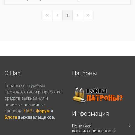
1
First Page
Previous Page
Next Page
Last Page
О Нас
Патроны
Товары для туризма.
Производство и разработка
средств выживания и
носимых аварийных
запасов (
НАЗ
).
Форум
и
Информация
Блоги
выживальщиков.
Политика
конфиденциальности