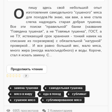
Опишу здесь свой небольшой опыт
изготовления самодельного "сушеного" мяса
для походов.Не знаю, как вам, а мне стала
слегка надоедать старая добрая тушенка.
Все эти поиски "правильной" банки (название
"Говядина тушеная", а не "Говяжья тушенка", ГОСТ, а
не ТУ, истекающий срок хранения - тонкий намек на
списание из госрезервов) с обязательной "натурной"
проверкой... И все равно большой вес, мало мяса,
много жира (иногда малосъедобного) и воды. Короче,
стал я искать замену. С...
Продолжить чтение
7
замена тушенки
самодельная тушенка
мясо в жиру
еда в поход
сублимат
сушеное мясо
сублимированное мясо
6905 просмотров
3 Комментариев