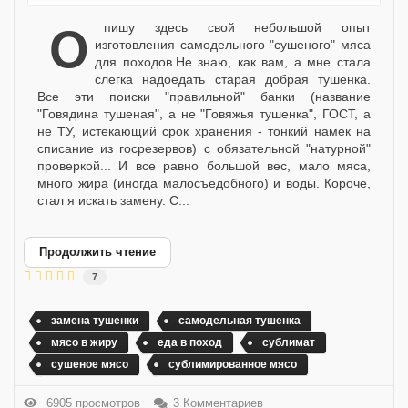
Опишу здесь свой небольшой опыт
изготовления самодельного "сушеного" мяса
для походов.Не знаю, как вам, а мне стала
слегка надоедать старая добрая тушенка.
Все эти поиски "правильной" банки (название
"Говядина тушеная", а не "Говяжья тушенка", ГОСТ, а
не ТУ, истекающий срок хранения - тонкий намек на
списание из госрезервов) с обязательной "натурной"
проверкой... И все равно большой вес, мало мяса,
много жира (иногда малосъедобного) и воды. Короче,
стал я искать замену. С...
Продолжить чтение
7
замена тушенки
самодельная тушенка
мясо в жиру
еда в поход
сублимат
сушеное мясо
сублимированное мясо
6905 просмотров
3 Комментариев