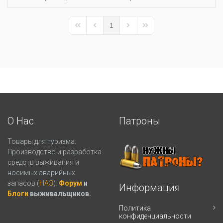
1
First Page
Previous Page
Next Page
Last Page
О Нас
Патроны
Товары для туризма.
Производство и разработка
средств выживания и
носимых аварийных
запасов (
НАЗ
).
Форум
и
Информация
Блоги
выживальщиков.
Политика
конфиденциальности