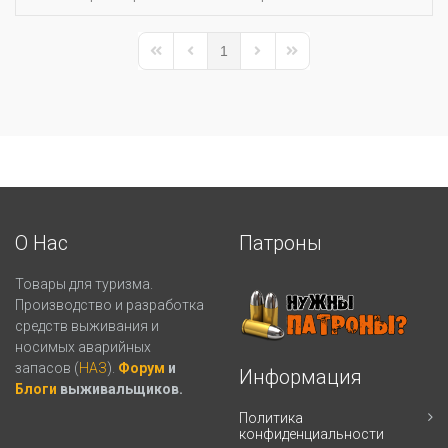
1
First Page
Previous Page
Next Page
Last Page
О Нас
Патроны
Товары для туризма.
Производство и разработка
средств выживания и
носимых аварийных
запасов (
НАЗ
).
Форум
и
Информация
Блоги
выживальщиков.
Политика
конфиденциальности