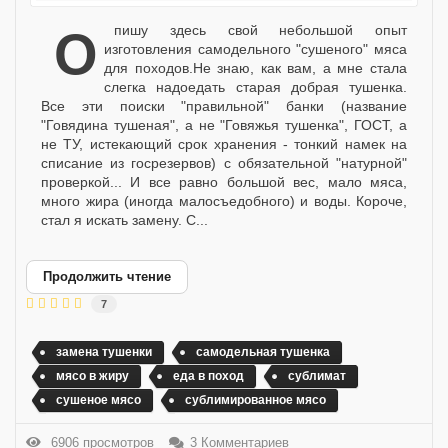
Опишу здесь свой небольшой опыт
изготовления самодельного "сушеного" мяса
для походов.Не знаю, как вам, а мне стала
слегка надоедать старая добрая тушенка.
Все эти поиски "правильной" банки (название
"Говядина тушеная", а не "Говяжья тушенка", ГОСТ, а
не ТУ, истекающий срок хранения - тонкий намек на
списание из госрезервов) с обязательной "натурной"
проверкой... И все равно большой вес, мало мяса,
много жира (иногда малосъедобного) и воды. Короче,
стал я искать замену. С...
Продолжить чтение
7
замена тушенки
самодельная тушенка
мясо в жиру
еда в поход
сублимат
сушеное мясо
сублимированное мясо
6906 просмотров
3 Комментариев