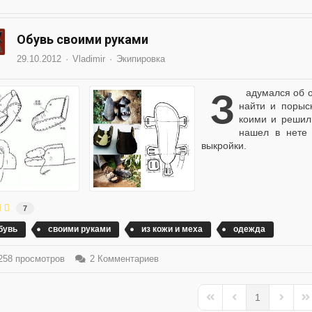
Обувь своими руками
29.10.2012
Vladimir
Экипировка
Задумался об обуви после БП, не факт что можно будет что-то
найти и порыс
коими и решил 
нашел в нете 
выкройки.
7
бувь
своими руками
из кожи и меха
одежда
58 просмотров
2 Комментариев
1
First Page
Previous Page
Next Pa
La