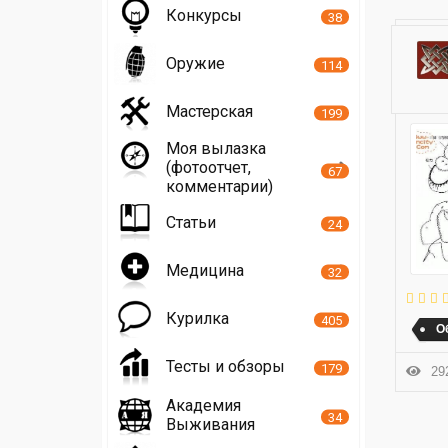
Конкурсы
38
Оружие
114
Мастерская
199
Моя вылазка
(фотоотчет,
67
комментарии)
Статьи
24
Медицина
32
Курилка
405
О
Тесты и обзоры
179
292
Академия
34
Выживания