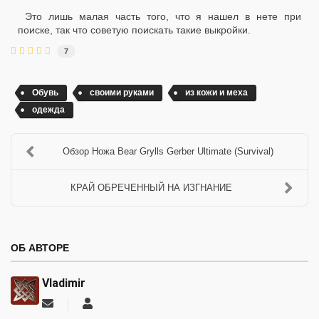
Это лишь малая часть того, что я нашел в нете при
поиске, так что советую поискать такие выкройки.
7
Обувь
своими руками
из кожи и меха
одежда
Обзор Ножа Bear Grylls Gerber Ultimate (Survival)
КРАЙ ОБРЕЧЕННЫЙ НА ИЗГНАНИЕ
ОБ АВТОРЕ
Vladimir
Подписаться
Vladimir
на