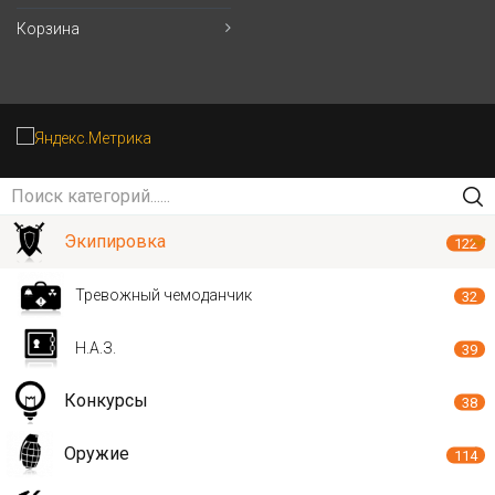
Корзина
Экипировка
122
Тревожный чемоданчик
32
Н.А.З.
39
Конкурсы
38
Оружие
114