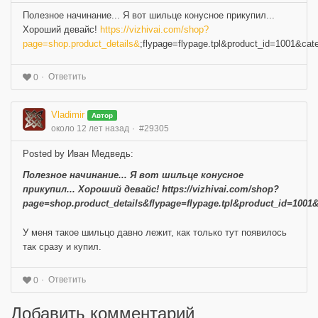
Полезное начинание... Я вот шильце конусное прикупил...
Хороший девайс!
https://vizhivai.com/shop?
page=shop.product_details&
;flypage=flypage.tpl&product_id=10
Ответить
0
Vladimir
Автор
около 12 лет назад
#29305
Posted by Иван Медведь:
Полезное начинание... Я вот шильце конусное
прикупил... Хороший девайс! https://vizhivai.com/shop?
page=shop.product_details&flypage=flypage.tpl&product_id
У меня такое шильцо давно лежит, как только тут появилось
так сразу и купил.
Ответить
0
Добавить комментарий