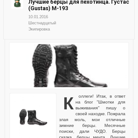
Лучшие берцы для пехотинца. Густас
(Gustas) М-193
10.01.2016
Шестнадцатый
Экипировка
Коллеги! Итак, в ответ
на блог "Шмотки для
выживания" пишу о
своей находке. Пожрала
злая моль, мои отличные
зимние берцы. Месячные
поиски, дали ЧУДО. Берцы
сказка, берцы мечта. Лучшие