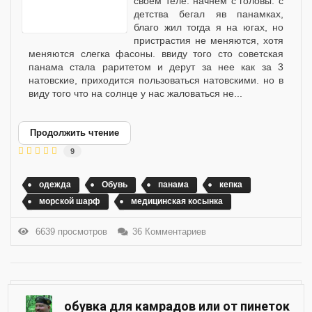
своем теле. начнем с головы. с
детства бегал яв панамках,
благо жил тогда я на югах, но
пристрастия не меняются, хотя
меняются слегка фасоны. ввиду того сто советская
панама стала раритетом и дерут за нее как за 3
натовские, приходится пользоваться натовскими. но в
виду того что на солнце у нас жаловаться не...
Продолжить чтение
9
одежда
Обувь
панама
кепка
морской шарф
медицинская косынка
6639 просмотров
36 Комментариев
обувка для камрадов или от пинеток