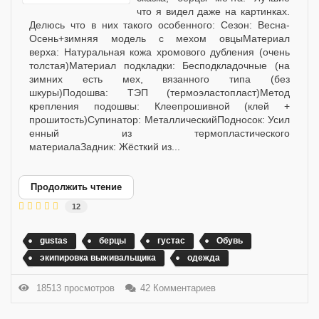
что я видел даже на картинках.
Делюсь что в них такого особенного: Сезон: Весна-
Осень+зимняя модель с мехом овцыМатериал
верха: Натуральная кожа хромового дубления (очень
толстая)Материал подкладки: Бесподкладочные (на
зимних есть мех, вязанного типа (без
шкуры)Подошва: ТЭП (термоэластопласт)Метод
крепления подошвы: Клеепрошивной (клей +
прошитость)Супинатор: МеталлическийПодносок: Усил
енный из термопластического
материалаЗадник: Жёсткий из...
Продолжить чтение
12
gustas
берцы
густас
Обувь
экипировка выживальщика
одежда
18513 просмотров
42 Комментариев