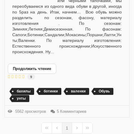
или черными тапочками, мы
переобуваемся из одного вида обуви в другой, иногда
по 5раз на день. Итак, начнем… Всю обувь можно
разделить по сезонам, фасону, материалу
изготовления . По сезонам:
Зимняя;Летняя;Демисезонная. По фасонам:
Сапоги;Ботинки;Сандалии;Мокасины;Поршни;Лапти;Ун
ты;Валенки. По материалу изготовления:
Естественного происхождении;Искусственного
происхождения. Ну...
Продолжить чтение
9
бахилы
ботинки
валенки
Обувь
унты
5562 просмотров
5 Комментариев
1
First Page
Previous Page
Next Page
Last Page