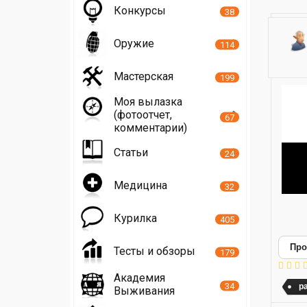
Конкурсы
38
Оружие
114
Мастерская
199
Моя вылазка
(фотоотчет,
67
комментарии)
Статьи
24
Медицина
32
Курилка
405
Про
Тесты и обзоры
179
Академия
34
р
Выживания