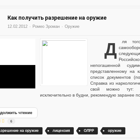
Как получить разрешение на оружие
12.02.2012
Ромео Зроман
Оружие
Для того, чтобы получить лицензию на оружие
самообор
следующ
Российск
непогашенной суди
представленному на 
список документов (п
Справка из наркологич
свой можно тут: ht
исключительно в будни, рекомендую заранее поз
должить чтение
6
азрешение на оружие
лицензия
ОЛРР
оружие