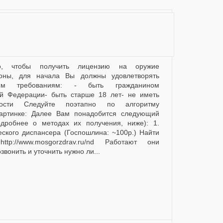
оны, для начала Вы должны удовлетворять
им требованиям: - быть гражданином
ой Федерации- быть старше 18 лет- не иметь
мости Следуйте поэтапно по алгоритму
картинке: Далее Вам понадобится следующий
одробнее о методах их получения, ниже): 1.
еского диспансера (Госпошлина: ~100р.) Найти
tp://www.mosgorzdrav.ru/nd Работают они
вонить и уточнить нужно ли...