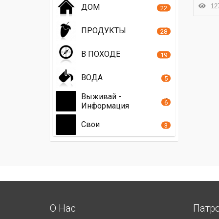
127
ДОМ
22
ПРОДУКТЫ
28
В ПОХОДЕ
19
ВОДА
5
Выживай -
6
Информация
Свои
3
О Нас
Патр