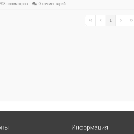
98 просмотров
0 комментарий
1
First Page
Previous Page
Next Pa
La
оны
Информация