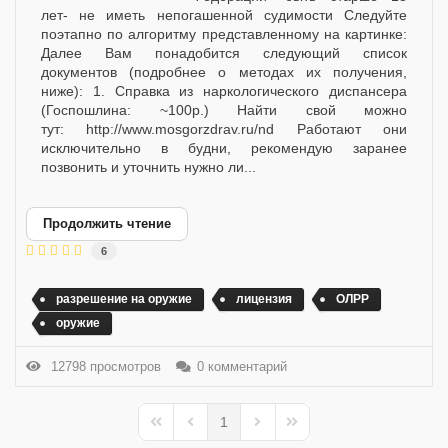
лет- не иметь непогашенной судимости Следуйте
поэтапно по алгоритму представленному на картинке:
Далее Вам понадобится следующий список
документов (подробнее о методах их получения,
ниже): 1. Справка из наркологического диспансера
(Госпошлина: ~100р.) Найти свой можно
тут: http://www.mosgorzdrav.ru/nd Работают они
исключительно в будни, рекомендую заранее
позвонить и уточнить нужно ли...
Продолжить чтение
6
разрешение на оружие
лицензия
ОЛРР
оружие
12798 просмотров
0 комментарий
1
First Page
Previous Page
Next Page
Last Page