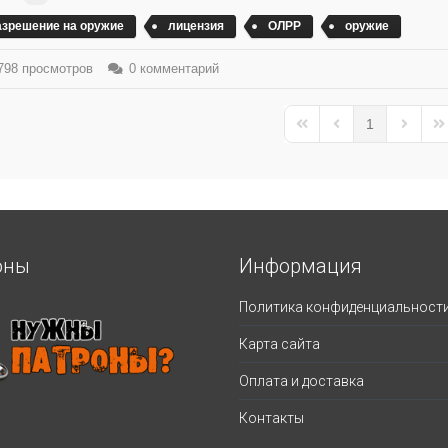
азрешение на оружие
лицензия
ОЛРР
оружие
98 просмотров
0 комментарий
1
First Page
Previous Page
Next Pa
La
оны
Информация
Политика конфиденциальност
Карта сайта
Оплата и доставка
Контакты