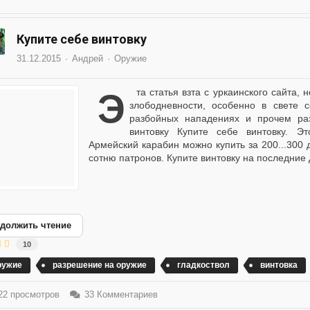
Купите себе винтовку
31.12.2015
Андрей
Оружие
эта статья взта с уркаинского сайта, но при этом она не теряет своей актуальности и
злободневности, особенно в свете 
разбойных нападениях и прочем р
винтовку Купите себе винтовку. Э
Армейский карабин можно купить за 200...300 
сотню патронов. Купите винтовку на последние д
должить чтение
10
ружие
разрешение на оружие
гладкоствол
винтовка
2 просмотров
33 Комментариев