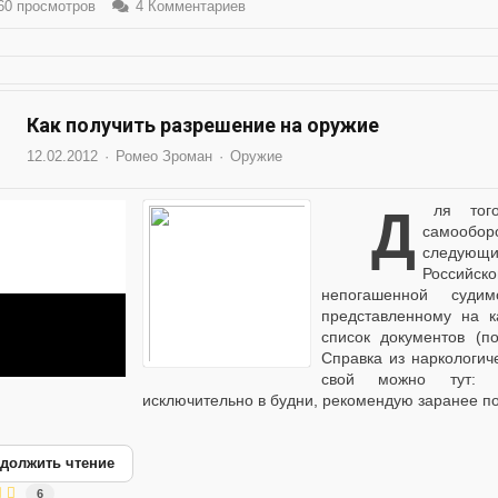
0 просмотров
4 Комментариев
Как получить разрешение на оружие
12.02.2012
Ромео Зроман
Оружие
Для того, чтобы получить лицензию на оружие
самообор
следующ
Российск
непогашенной суди
представленному на 
список документов (п
Справка из наркологич
свой можно тут: ht
исключительно в будни, рекомендую заранее поз
должить чтение
6