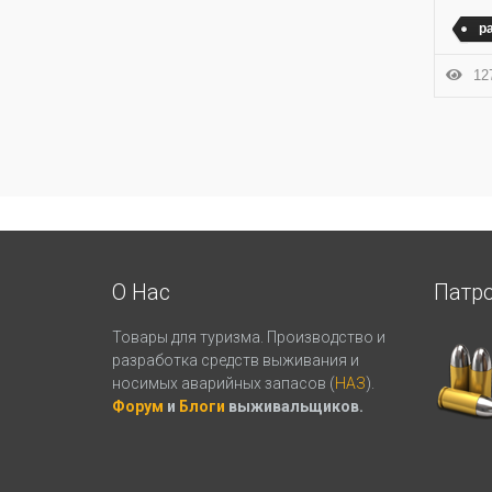
р
127
О Нас
Патр
Товары для туризма. Производство и
разработка средств выживания и
носимых аварийных запасов (
НАЗ
).
Форум
и
Блоги
выживальщиков.