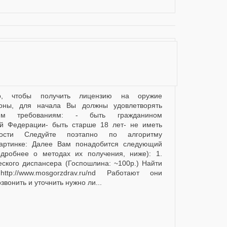
оны, для начала Вы должны удовлетворять
им требованиям: - быть гражданином
ой Федерации- быть старше 18 лет- не иметь
мости Следуйте поэтапно по алгоритму
картинке: Далее Вам понадобится следующий
одробнее о методах их получения, ниже): 1.
еского диспансера (Госпошлина: ~100р.) Найти
tp://www.mosgorzdrav.ru/nd Работают они
вонить и уточнить нужно ли...