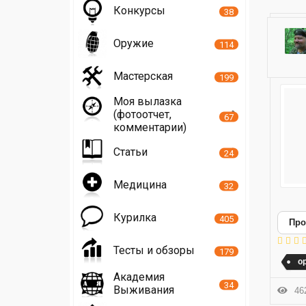
Конкурсы
38
Оружие
114
Мастерская
199
Моя вылазка
(фотоотчет,
67
комментарии)
Статьи
24
Медицина
32
Курилка
405
Про
Тесты и обзоры
179
о
Академия
34
Выживания
462