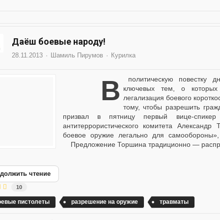
Даёш боевые народу!
28.11.2013
Шамиль Пирумов
Курилка
В политическую повестку дня нынешней России возвращается одна из
ключевых тем, о которых
легализация боевого коротко
тому, чтобы разрешить гра
призвал в пятницу первый вице-спикер
антитеррористического комитета Александр 
боевое оружие легально для самообороны», 
Предложение Торшина традиционно — распрост
должить чтение
10
оевые пистолеты
разрешение на оружие
травматы