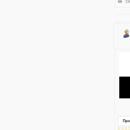
336
Про