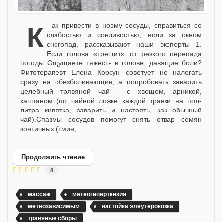
Как привести в норму сосуды, справиться со
слабостью и сонливостью, если за окном
снегопад, рассказывают наши эксперты 1.
Если голова «трещит» от резкого перепада
погоды Ощущаете тяжесть в голове, давящие боли?
Фитотерапевт Елена Корсун советует не налегать
сразу на обезболивающие, а попробовать заварить
целебный трявяной чай - с хвощом, арникой,
каштаном (по чайной ложке каждой травки на пол-
литра кипятка, заварить и настоять, как обычный
чай).Спазмы сосудов помогут снять отвар семян
зонтичных (тмин,...
Продолжить чтение
8
массаж
метеогипертензия
метеозависимым
настойка элеутерококка
травяные сборы