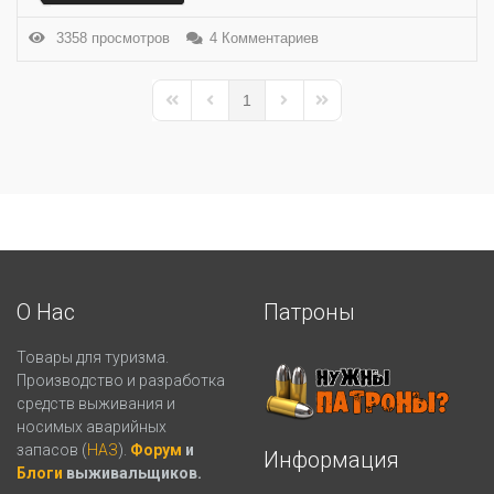
3358 просмотров
4 Комментариев
1
First Page
Previous Page
Next Page
Last Page
О Нас
Патроны
Товары для туризма.
Производство и разработка
средств выживания и
носимых аварийных
запасов (
НАЗ
).
Форум
и
Информация
Блоги
выживальщиков.