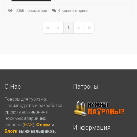
3359 просмотров
4 Комментариев
1
First Page
Previous Page
Next Page
Last Page
О Нас
Патроны
Товары для туризма.
Производство и разработка
средств выживания и
носимых аварийных
запасов (
НАЗ
).
Форум
и
Информация
Блоги
выживальщиков.