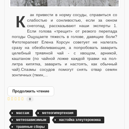
Как привести в норму сосуды, справиться со
слабостью и сонливостью, если за окном
снегопад, рассказывают наши эксперты 1.
Если голова «трещит» от резкого перепада
погоды Ощущаете тяжесть в голове, давящие боли?
Фитотерапевт Елена Корсун советует не налегать
сразу на обезболивающие, а попробовать заварить
целебный трявяной чай - с хвощом, арникой,
каштаном (по чайной ложке каждой травки на пол-
литра кипятка, заварить и настоять, как обычный
чай).Спазмы сосудов помогут снять отвар семян
зонтичных (тмин,...
Продолжить чтение
8
массаж
метеогипертензия
метеозависимым
настойка элеутерококка
травяные сборы