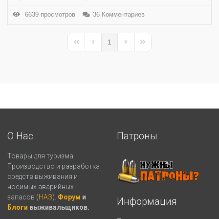
6639 просмотров
36 Комментариев
1
First Page
Previous Page
Next Page
Last Page
О Нас
Патроны
Товары для туризма.
Производство и разработка
средств выживания и
носимых аварийных
запасов (
НАЗ
).
Форум
и
Информация
Блоги
выживальщиков.