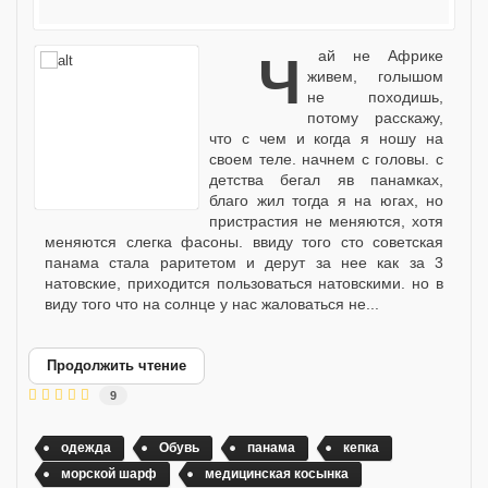
чай не Африке
живем, голышом
не походишь,
потому расскажу,
что с чем и когда я ношу на
своем теле. начнем с головы. с
детства бегал яв панамках,
благо жил тогда я на югах, но
пристрастия не меняются, хотя
меняются слегка фасоны. ввиду того сто советская
панама стала раритетом и дерут за нее как за 3
натовские, приходится пользоваться натовскими. но в
виду того что на солнце у нас жаловаться не...
Продолжить чтение
9
одежда
Обувь
панама
кепка
морской шарф
медицинская косынка