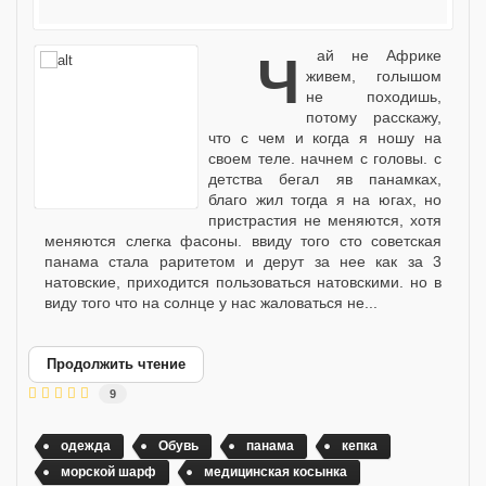
чай не Африке
живем, голышом
не походишь,
потому расскажу,
что с чем и когда я ношу на
своем теле. начнем с головы. с
детства бегал яв панамках,
благо жил тогда я на югах, но
пристрастия не меняются, хотя
меняются слегка фасоны. ввиду того сто советская
панама стала раритетом и дерут за нее как за 3
натовские, приходится пользоваться натовскими. но в
виду того что на солнце у нас жаловаться не...
Продолжить чтение
9
одежда
Обувь
панама
кепка
морской шарф
медицинская косынка