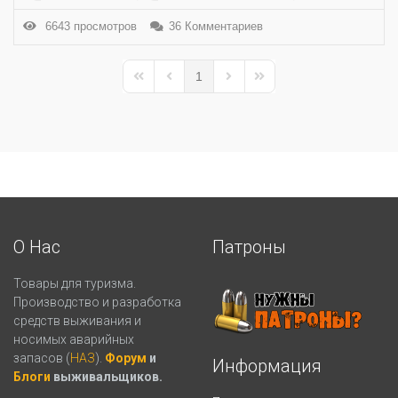
6643 просмотров
36 Комментариев
1
First Page
Previous Page
Next Page
Last Page
О Нас
Патроны
Товары для туризма.
Производство и разработка
средств выживания и
носимых аварийных
запасов (
НАЗ
).
Форум
и
Информация
Блоги
выживальщиков.