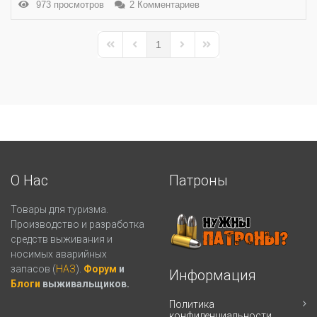
973 просмотров
2 Комментариев
1
First Page
Previous Page
Next Page
Last Page
О Нас
Патроны
Товары для туризма.
Производство и разработка
средств выживания и
носимых аварийных
запасов (
НАЗ
).
Форум
и
Информация
Блоги
выживальщиков.
Политика
конфиденциальности