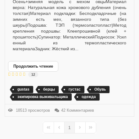
Осень+зимняя модель с мехом овцыМатериал
верха: Натуральная кожа хромового дубления (очень
толстая)Материал подкладки: Бесподкладочные (на
зимних есть мех, вязанного типа (без
шкуры)Подошва: ТЭП (термоэластопласт)Метод
крепления подошвы: Клеепрошивной (клей +
прошитость)Супинатор: МеталлическийПодносок: Усил
енный из термопластического
материалаЗадник: Жёсткий из...
Продолжить чтение
12
gustas
берцы
густас
Обувь
экипировка выживальщика
одежда
18513 просмотров
42 Комментариев
1
First Page
Previous Page
Next Page
Last Page