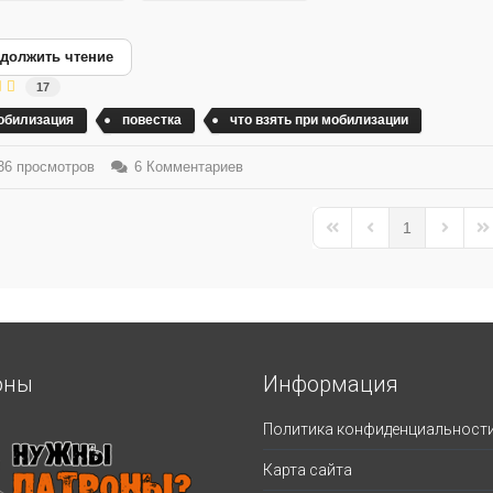
должить чтение
17
обилизация
повестка
что взять при мобилизации
6 просмотров
6 Комментариев
1
First Page
Previous Page
Next Pa
La
оны
Информация
Политика конфиденциальност
Карта сайта