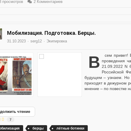
 просмотров
2 Комментариев
Мобилизация. Подготовка. Берцы.
31.10.2023
serg12
Экипировка
Всем привет! Второй год СВО и уже больше года с момента
проведения ча
21.09.2022 N 
Российской Фе
будущем – узнаем. Но 
приходят в дежурном 
мнение – по повестке на
должить чтение
7
обилизация
берцы
лётные ботинки