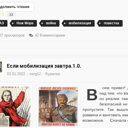
должить чтение
13
АЗ
Нож Мора
война
мобилизация
повестка
7 просмотров
42 Комментариев
Если мобилизация завтра.1.0.
03.01.2022
serg12
Курилка
Всем привет! Долго ломал (да и продолжаю ломать) голову
над тем, что в
но реалии так
безопасней не
пропустите. Так вышл
раввина и ванговать ка
возможное. Сначала о