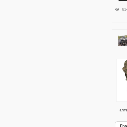
914
апте
Про