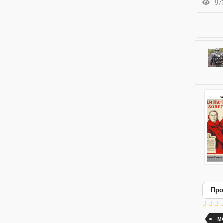
973
Про
м