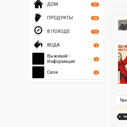
ДОМ
22
ПРОДУКТЫ
28
В ПОХОДЕ
19
ВОДА
5
Выживай -
6
Информация
Свои
3
Про
м