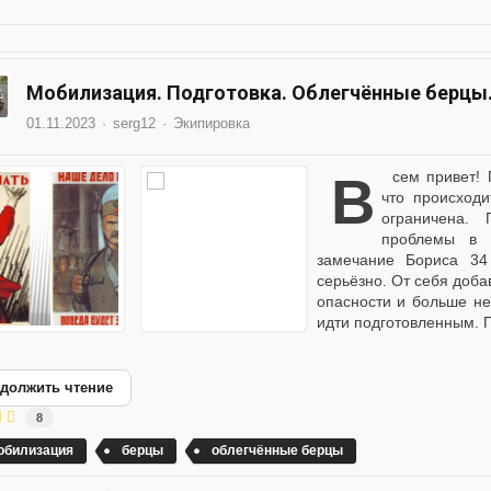
Мобилизация. Подготовка. Облегчённые берцы
01.11.2023
serg12
Экипировка
Всем привет! Прошедшее лето дало время подумать о том,
что происход
ограничена.
проблемы в 
замечание Бориса 34
серьёзно. От себя доба
опасности и больше не
идти подготовленным. П
должить чтение
8
обилизация
берцы
облегчённые берцы