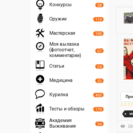
Конкурсы
38
Оружие
114
Мастерская
199
Моя вылазка
(фотоотчет,
67
комментарии)
Статьи
24
Медицина
32
Курилка
405
Про
Тесты и обзоры
179
м
Академия
34
Выживания
104