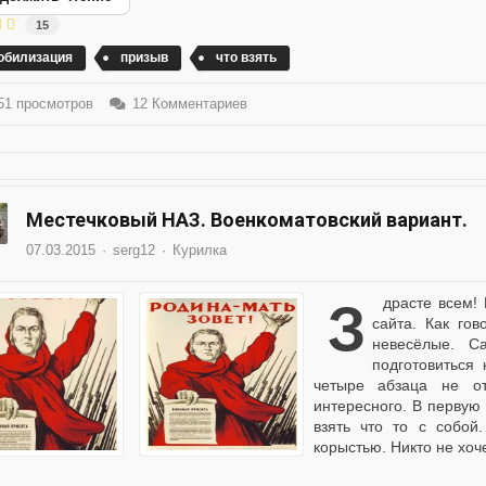
15
обилизация
призыв
что взять
1 просмотров
12 Комментариев
Местечковый НАЗ. Военкоматовский вариант.
07.03.2015
serg12
Курилка
Здрасте всем! Первая проба после переезда на новый адрес
сайта. Как го
невесёлые. С
подготовиться
четыре абзаца не о
интересного. В первую
взять что то с собой
корыстью. Никто не хоче