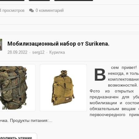
 просмотров
0 комментарий
Мобилизационный набор от Surikenа.
28.09.2022
serg12
Курилка
Всем привет! Набор сформирован камрадом Suriken. Ему
некогда, я тол
комплектован
возможностей. 
Фото из открытых и
предназначен для уб
мобилизации и состо
обязательным вещам о
первоочередного при
чка. Продукты питания:...
должить чтение