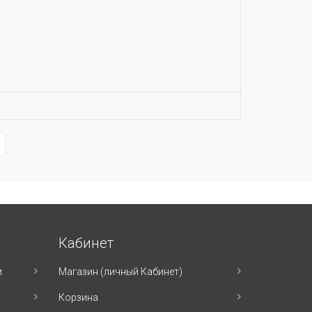
ge
st Page
Кабинет
и
Магазин (личный Кабинет)
Корзина