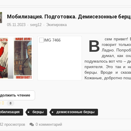
Мобилизация. Подготовка. Демисезонные берц
05.11.2023
serg12
Экипировка
Всем привет! Вокруг всё замечательно. О большой войне не
говорит тольк
Ладно. Попроб
думал, как ох
подумалось вот что – 
приятеля. Это так и 
берцы. Вроде и сказа
Кожаные, добротно поши
должить чтение
8
обилизация
берцы
демисезонные берцы
2 просмотров
0 комментарий