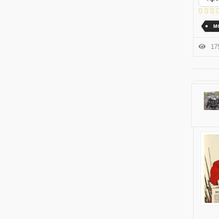
м
175