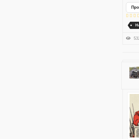
Про
Н
532