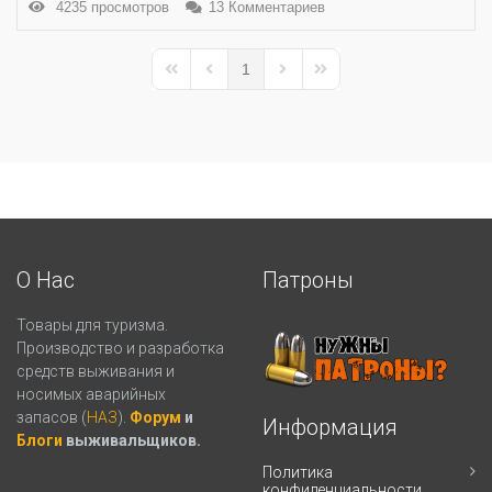
4235 просмотров
13 Комментариев
1
First Page
Previous Page
Next Page
Last Page
О Нас
Патроны
Товары для туризма.
Производство и разработка
средств выживания и
носимых аварийных
запасов (
НАЗ
).
Форум
и
Информация
Блоги
выживальщиков.
Политика
конфиденциальности