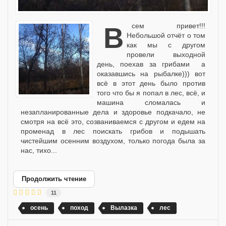
Всем привет!!!
Небольшой отчёт о том
как мы с другом
провели выходной
день, поехав за грибами а
оказавшись на рыбалке))) вот
всё в этот день было против
того что бы я попал в лес, всё, и
машина сломалась и
незапланированные дела и здоровье подкачало, не
смотря на всё это, созваниваемся с другом и едем на
променад в лес поискать грибов и подышать
чистейшим осенним воздухом, только погода была за
нас, тихо...
Продолжить чтение
11
осень
поход
Вылазка
лес