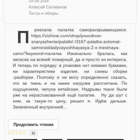
24.08.2016
Алексей Селиванов
Тесты и обзоры
Приехала палатка самораскрывающаяся.
https://vizhivai.com/shop/poxodnoe-
snaryazhenie/palatki/-/3167-palatka-avtomat-
samoraskladyvayushhayasya-2-x-mestnaya-
camo?keyword=палатка Изначально бралась, как
запаска на всякий пожарный, да и просто из интереса.
И теперь по порядку: в упаковке нет никаких бумажек,
ни характеристики изделия, ни схемы сборки
-разборки. Поэтому я не могу определенно сказать,
что за ткань и на какие нагрузки рассчитана. По
ощущениям, чепуха китайская, Надрывы ткани были
уже на нераспакованной ещё палатке. Ну да шут с
ним, за такую-то цену, решил я. Идём дальше.
Заявленный внутренний...
Продолжить чтение
11