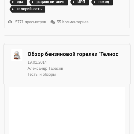
еда
рацион питания
ИРП
поход
калорийность
5771 просмотров
55 Комментариев
Обзор бензиновой горелки "Гелиос"
19.01.2014
Александр Тарасов
Тесты и обзоры