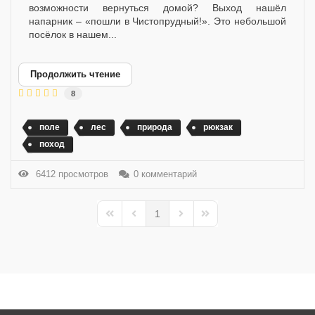
возможности вернуться домой? Выход нашёл
напарник – «пошли в Чистопрудный!». Это небольшой
посёлок в нашем...
Продолжить чтение
8
поле
лес
природа
рюкзак
поход
6412 просмотров
0 комментарий
1
First Page
Previous Page
Next Page
Last Page