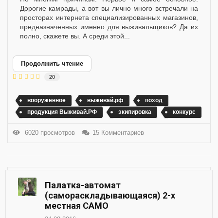
Дорогие камрады, а вот вы лично много встречали на
просторах интернета специализированных магазинов,
предназначенных именно для выживальщиков? Да их
полно, скажете вы. А среди этой...
Продолжить чтение
20
вооруженное
выживай.рф
поход
продукция Выживай.РФ
экипировка
конкурс
6020 просмотров
15 Комментариев
Палатка-автомат
(самораскладывающаяся) 2-х
местная CAMO