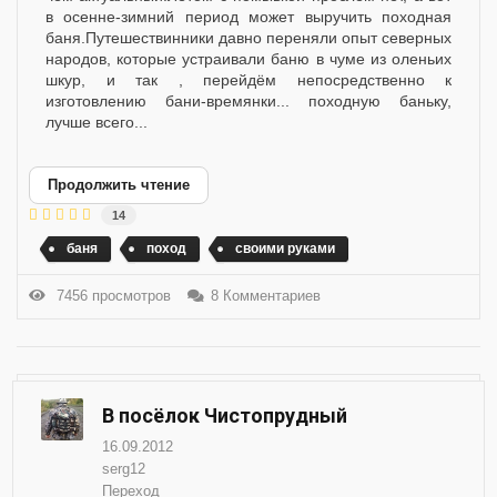
в осенне-зимний период может выручить походная
баня.Путешествинники давно переняли опыт северных
народов, которые устраивали баню в чуме из оленьих
шкур, и так , перейдём непосредственно к
изготовлению бани-времянки... походную баньку,
лучше всего...
Продолжить чтение
14
баня
поход
своими руками
7456 просмотров
8 Комментариев
В посёлок Чистопрудный
16.09.2012
serg12
Переход