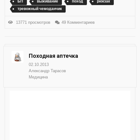
БП
выживание
поход
рюкзак
тревожный чемоданчик
13771 просмотров
49 Комментариев
Походная аптечка
02.10.2013
Александр Тарасов
Медицина