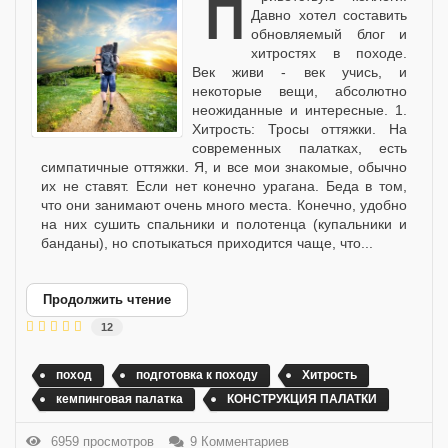
Приветствую коллеги!
Давно хотел составить
обновляемый блог и
хитростях в походе.
Век живи - век учись, и
некоторые вещи, абсолютно
неожиданные и интересные. 1.
Хитрость: Тросы оттяжки. На
современных палатках, есть
симпатичные оттяжки. Я, и все мои знакомые, обычно
их не ставят. Если нет конечно урагана. Беда в том,
что они занимают очень много места. Конечно, удобно
на них сушить спальники и полотенца (купальники и
банданы), но спотыкаться приходится чаще, что...
Продолжить чтение
12
поход
подготовка к походу
Хитрость
кемпинговая палатка
КОНСТРУКЦИЯ ПАЛАТКИ
6959 просмотров
9 Комментариев