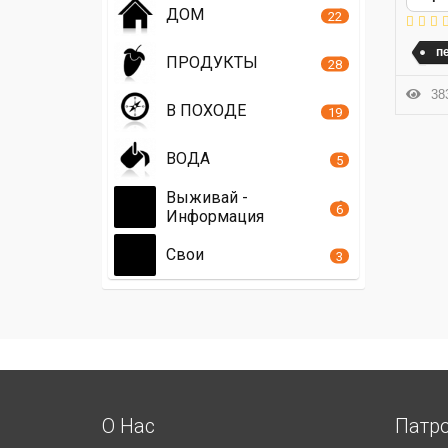
ДОМ
22
п
ПРОДУКТЫ
28
383
В ПОХОДЕ
19
ВОДА
5
Выживай -
6
Информация
Свои
3
О Нас
Патр