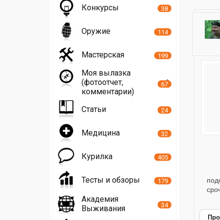
Конкурсы
38
Оружие
114
Мастерская
199
Моя вылазка
(фотоотчет,
67
комментарии)
Статьи
24
Медицина
32
Курилка
405
Тесты и обзоры
под
179
сро
Академия
34
Выживания
Про