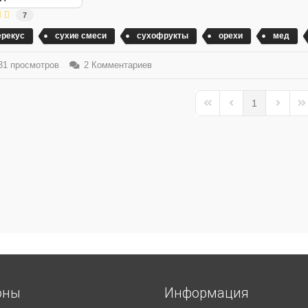
7
ерекус
сухие смеси
сухофрукты
орехи
мед
1 просмотров
2 Комментариев
1
First Page
Previous Page
Next Pa
La
оны
Информация