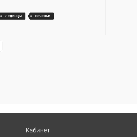
лединцы
печенье
ge
st Page
Кабинет