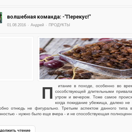
волшебная команда: -"Перекус!"
01.08.2016
Андрей
ПРОДУКТЫ
Питание в походе, особенно во время длительных переходов по местности мало
сособствующей длительными привала
утром и вечером. Тоже самое происх
когда покидание убежища, далеко не 
обно отнюдь не фигурально. Третьим аспектом данного типа 
чностью - нужно было еще вчера - и не способствующая полноценн
должить чтение