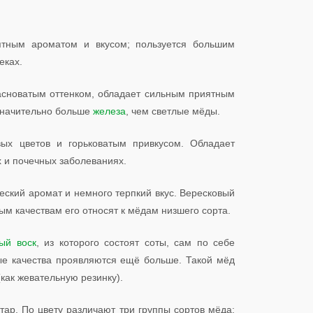
ятным ароматом и вкусом; пользуется большим
еках.
асноватым оттенком, обладает сильным приятным
значительно больше
железа
, чем светлые мёды.
х цветов и горьковатым привкусом. Обладает
 и почечных заболеваниях.
еский аромат и немного терпкий вкус. Вересковый
ым качествам его относят к мёдам низшего сорта.
ый воск
, из которого состоят соты, сам по себе
ые качества проявляются ещё больше. Такой мёд
как жевательную резинку).
тар. По цвету различают три группы сортов мёда: