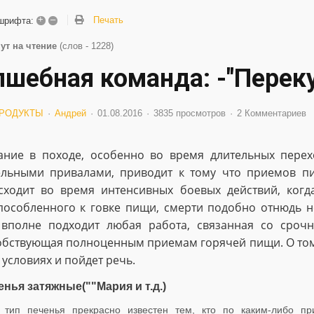
+
–
Печать
шрифта:
ут на чтение
(слов - 1228)
лшебная команда: -"Переку
РОДУКТЫ
Андрей
01.08.2016
3835 просмотров
2 Комментариев
ание в походе, особенно во время длительных пере
ельными привалами, приводит к тому что приемов п
сходит во время интенсивных боевых действий, когд
пособленного к говке пищи, смерти подобно отнюдь н
 вполне подходит любая работа, связанная со сроч
обствующая полноценным приемам горячей пищи. О том
 условиях и пойдет речь.
енья затяжные(""Мария
и т.д.
)
 тип печенья прекрасно известен тем, кто по каким-либо п