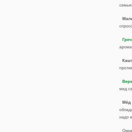
семьях
Мал
спрос
Гре
арома
Каш
проти
Вер
мед са
Мёд
облад
надо е
Окра