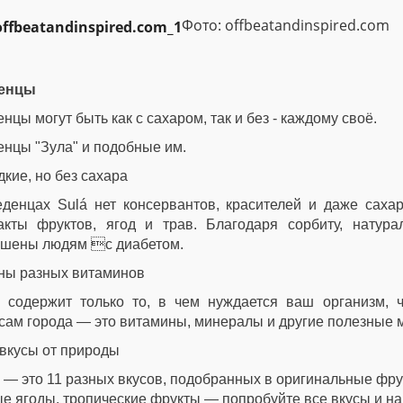
Фото: offbeatandinspired.com
енцы
нцы могут быть как с сахаром, так и без - каждому своё.
нцы "Зула" и подобные им.
кие, но без сахара
еденцах Sulá нет консервантов, красителей и даже сахар
ракты фруктов, ягод и трав. Благодаря сорбиту, натур
ешены людям с диабетом.
ны разных витаминов
á содержит только то, в чем нуждается ваш организм,
сам города — это витамины, минералы и другие полезные 
вкусы от природы
 — это 11 разных вкусов, подобранных в оригинальные фрук
е ягоды, тропические фрукты — попробуйте все вкусы и н