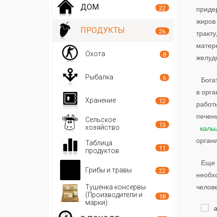
ДОМ
22
приде
жиров
ПРОДУКТЫ
28
тракт
матер
Охота
8
желудо
Рыбалка
6
Бога
в орг
Хранение
12
работ
печ
Сельское
13
хозяйство
каль
орган
Таблица
11
продуктов
Еще 
Грибы и травы
22
необх
Тушенка консервы
челов
(Производители и
18
марки)