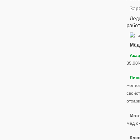
Зар
Лед
работ
Мёд
Ака
35,98
Лип
желто
свойс
отхар
Мят
мёд о
Кле