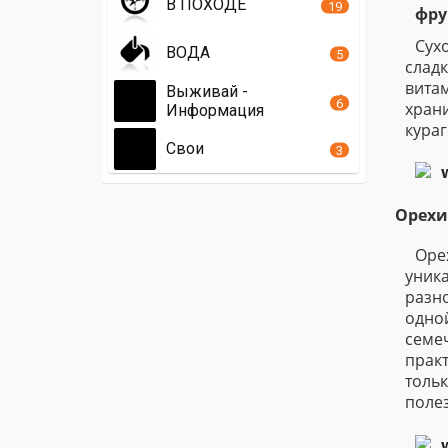
В ПОХОДЕ
19
фру
Сух
ВОДА
5
сладк
витам
Выживай -
6
храни
Информация
кураг
Свои
3
Орехи
Оре
уник
разн
одно
семе
прак
толь
поле