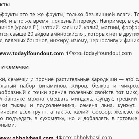
кты
офрукты это те же фрукты, только без лишней влаги. 
ий, и в то же время, полезный перекус. Например, в с
инов (кроме Е ), натрий, кальций, калий, магний, фосфо
тся свыше 20 видов аминоскислот, которых нет в других
е, вяленых бананов, инжиру, изюму, черносливу и фини
Фото: todayifoundout.com
 и семечки
хи, семечки и прочие растительные зародыши — это с
альный набор витаминов, жиров, белков и микро
ообразный с точки зрения полезных свойств тот микс
й баночке можно смешать миндаль, фундук, грецкий о
чки тыквы и подсолнечника, семена льна, кунжут
тически всех групп, а так же калий, фосфор, железо,
ко подъедать в сухомятку, но и добавлять в готовы
зными.
Фото: ohholybasil.com