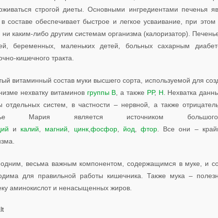
рживаться строгой диеты. Основными ингредиентами печенья яв
 в составе обеспечивает быстрое и легкое усваивание, при это
у, ни каким-либо другим системам организма (калоризатор). Пече
ей, беременных, маленьких детей, больных сахарным диабет
чно-кишечного тракта.
тый витаминный состав муки высшего сорта, используемой для соз
анизме нехватку витаминов
группы В
, а также
РР
,
Н
. Нехватка данн
ы отдельных систем, в частности – нервной, а также отрицател
енье Мария является источником большог
ций
и
калий
,
магний
,
цинк
,
фосфор
,
йод
,
фтор
. Все они – кра
изма.
одним, весьма важным компонентом, содержащимся в муке, и соо
одима для правильной работы кишечника. Также мука – полез
еку аминокислот и ненасыщенных жиров.