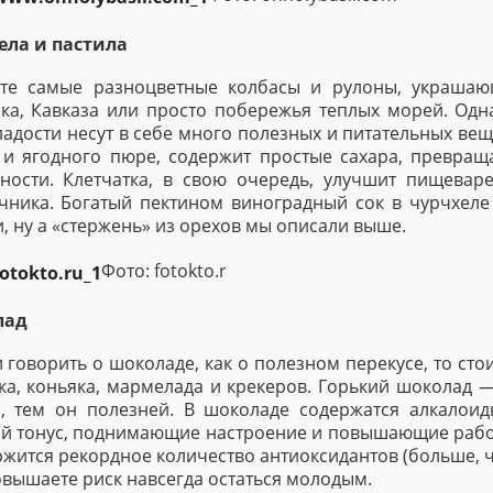
ела и пастила
 те самые разноцветные колбасы и рулоны, украшаю
ока, Кавказа или просто побережья теплых морей. Од
ладости несут в себе много полезных и питательных вещ
 и ягодного пюре, содержит простые сахара, превращ
вности. Клетчатка, в свою очередь, улучшит пищевар
чника. Богатый пектином виноградный сок в чурчхеле
, ну а «стержень» из орехов мы описали выше.
Фото: fotokto.r
лад
и говорить о шоколаде, как о полезном перекусе, то сто
ка, коньяка, мармелада и крекеров. Горький шоколад 
о, тем он полезней. В шоколаде содержатся алкалои
й тонус, поднимающие настроение и повышающие работо
жится рекордное количество антиоксидантов (больше, че
вышаете риск навсегда остаться молодым.