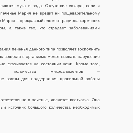
ляются мука и вода. Отсутствие сахара, соли и
м печенье Мария не вредит ни пищеварительному
нье Мария – прекрасный элемент рациона кормящих
ом, а также тех, кто страдает заболеваниями
дания печенья данного типа позволяет восполнить
ых веществ в организме может вызвать нарушение
ьно сказывается на состоянии кожи. Кроме того,
о количества микроэлементов –
йне важны для поддержания правильной работы
тветственно в печенье, является клетчатка. Она
ный источник большого количества необходимых