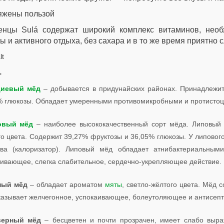
яжены пользой
енцы Sulá содержат широкий комплекс витаминов, необ
ы и активного отдыха, без сахара и в то же время приятно с
.
циевый мёд
– добывается в придунайских районах. Принадлежит
% глюкозы. Обладает умеренными противомикробными и протистоц
овый мёд
– наиболее высококачественный сорт мёда. Липовый 
го цвета. Содержит 39,27% фруктозы и 36,05% глюкозы. У липово
тва (калоризатор). Липовый мёд обладает атнибактериальным
кивающее, слегка слабительное, сердечно-укрепляющее действие.
ный мёд
– обладает ароматом
мяты
, светло-жёлтого цвета. Мёд
казывает желчегонное, успокаивающее, болеутоляющее и антисепт
верный мёд
– бесцветен и почти прозрачен, имеет слабо выра