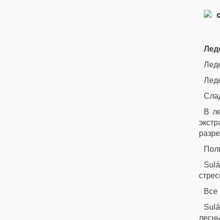
Лед
Леде
Леде
Слад
В л
экст
разр
Пол
Sul
стрес
Все 
Sulá
лесны