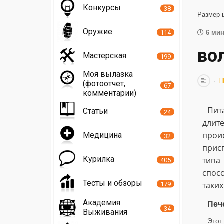
Конкурсы
38
Размер 
Оружие
114
6 мин
во
Мастерская
199
Моя вылазка
П
(фотоотчет,
67
комментарии)
Пит
Статьи
24
длит
прои
Медицина
32
прис
Курилка
типа
405
спос
Тесты и обзоры
таких
179
Академия
П
еч
34
Выживания
Этот