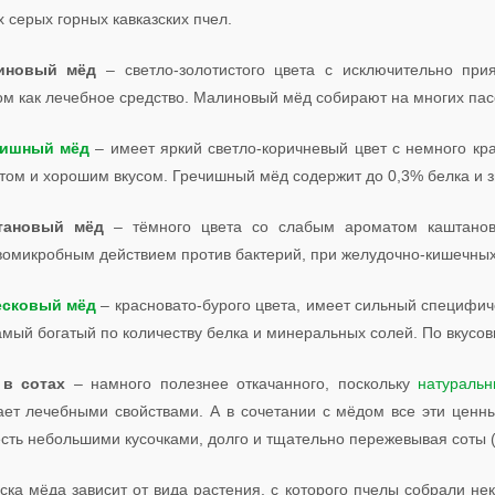
 серых горных кавказских пчел.
иновый мёд
– светло-золотистого цвета с исключительно при
ом как лечебное средство. Малиновый мёд собирают на многих пас
чишный мёд
– имеет яркий светло-коричневый цвет с немного кр
том и хорошим вкусом. Гречишный мёд содержит до 0,3% белка и 
тановый мёд
– тёмного цвета со слабым ароматом каштановы
вомикробным действием против бактерий, при желудочно-кишечных
есковый мёд
– красновато-бурого цвета, имеет сильный специфич
мый богатый по количеству белка и минеральных солей. По вкусов
 в сотах
– намного полезнее откачанного, поскольку
натуральн
ает лечебными свойствами. А в сочетании с мёдом все эти ценн
сть небольшими кусочками, долго и тщательно пережевывая соты (
ска мёда зависит от вида растения, с которого пчелы собрали нек