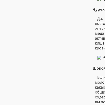
Чурчх
Да,
вост
эти с
меда
акти
кише
крови
Шоко
Есл
моло
кака
общи
содер
вы по