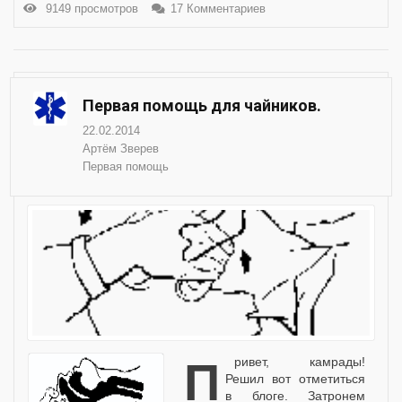
9149 просмотров
17 Комментариев
Первая помощь для чайников.
22.02.2014
Артём Зверев
Первая помощь
Привет, камрады!
Решил вот отметиться
в блоге. Затронем