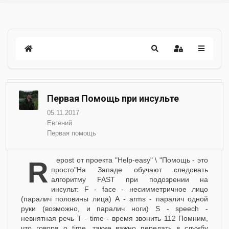
Первая Помощь при инсульте
05.11.2017
Евгений
Первая помощь
Repost от проекта "Help-easy" \ "Помощь - это
просто"На Западе обучают следовать
алгоритму FAST при подозрении на
инсульт: F - face - несимметричное лицо
(паралич половины лица) A - arms - паралич одной
руки (возможно, и паралич ноги) S - speech -
невнятная речь T - time - время звонить 112 Помним,
что говоря о time, также важно передать в службу