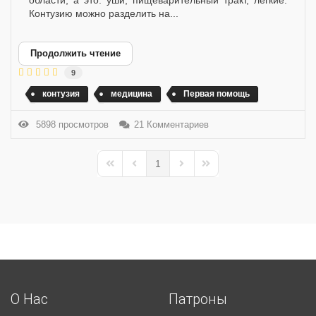
области, а это: уши, пищеварительный тракт, легкие.
Контузию можно разделить на...
Продолжить чтение
9
контузия
медицина
Первая помощь
5898 просмотров
21 Комментариев
1
First Page
Previous Page
Next Page
Last Page
О Нас
Патроны