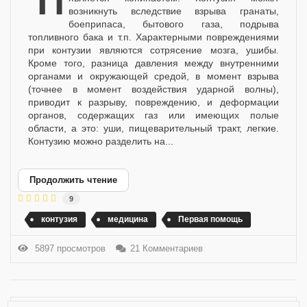
Приветствую Камрады! =) Данная статья
возникнуть вследствие взрыва гранаты,
боеприпаса, бытового газа, подрыва
топливного бака и т.п. Характерными повреждениями
при контузии являются сотрясение мозга, ушибы.
Кроме того, разница давления между внутренними
органами и окружающей средой, в момент взрыва
(точнее в момент воздействия ударной волны),
приводит к разрыву, повреждению, и деформации
органов, содержащих газ или имеющих полые
области, а это: уши, пищеварительный тракт, легкие.
Контузию можно разделить на...
Продолжить чтение
9
контузия
медицина
Первая помощь
5897 просмотров
21 Комментариев