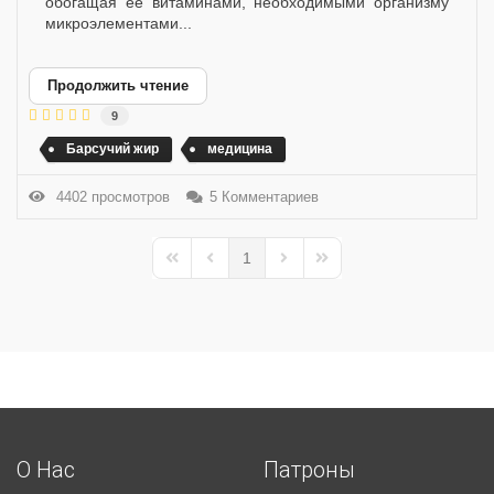
обогащая её витаминами, необходимыми организму
микроэлементами...
Продолжить чтение
9
Барсучий жир
медицина
4402 просмотров
5 Комментариев
1
First Page
Previous Page
Next Page
Last Page
О Нас
Патроны