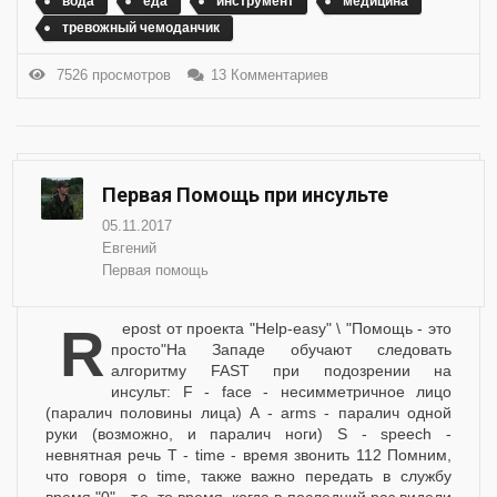
вода
еда
инструмент
медицина
тревожный чемоданчик
7526 просмотров
13 Комментариев
Первая Помощь при инсульте
05.11.2017
Евгений
Первая помощь
Repost от проекта "Help-easy" \ "Помощь - это
просто"На Западе обучают следовать
алгоритму FAST при подозрении на
инсульт: F - face - несимметричное лицо
(паралич половины лица) A - arms - паралич одной
руки (возможно, и паралич ноги) S - speech -
невнятная речь T - time - время звонить 112 Помним,
что говоря о time, также важно передать в службу
время "0" - т.е. то время, когда в последний раз видели