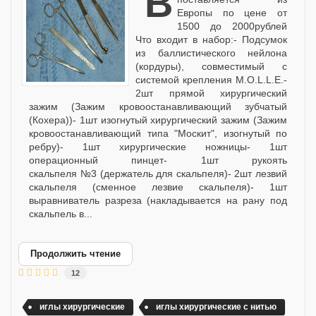
вот такой набор
Европы по цене от
1500 до 2000рублей
Что входит в набор:- Подсумок
из баллистического нейлона
(кордуры), совместимый с
системой крепления M.O.L.L.E.-
2шт прямой хирургический
зажим (Зажим кровоостанавливающий зубчатый
(Кохера))- 1шт изогнутый хирургический зажим (Зажим
кровоостанавливающий типа "Москит", изогнутый по
ребру)- 1шт хирургические ножницы- 1шт
операционный пинцет- 1шт рукоять
скальпеля №3 (держатель для скальпеля)- 2шт лезвий
скальпеля (сменное лезвие скальпеля)- 1шт
выравниватель разреза (накладывается на рану под
скальпель в...
Продолжить чтение
12
иглы хирургические
иглы хирургические с нитью