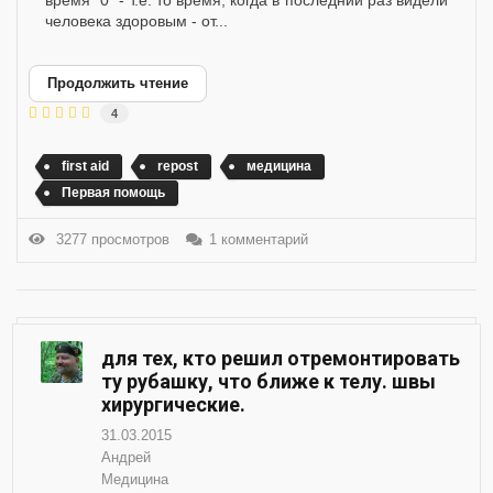
человека здоровым - от...
Продолжить чтение
4
first aid
repost
медицина
Первая помощь
3277 просмотров
1 комментарий
для тех, кто решил отремонтировать
ту рубашку, что ближе к телу. швы
хирургические.
31.03.2015
Андрей
Медицина