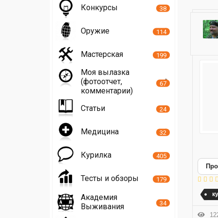
Конкурсы
38
Оружие
114
Мастерская
199
Моя вылазка
(фотоотчет,
67
комментарии)
Статьи
24
Медицина
32
Курилка
405
Про
Тесты и обзоры
179
к
Академия
34
Выживания
122