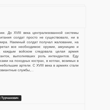
итания солдат просто не существовало, ни в
мира. Наемный солдат получал жалование, на
бретал все необходимое: оружие, амуницию и
за каждым войском следовала целая армия
танток, выполнявших роль интендантов. Еду
сами на походных кострах, в котлах, возимых в
небольшие артели. С XVIII века в армиях стали
виантные службы,...
 Турчанович