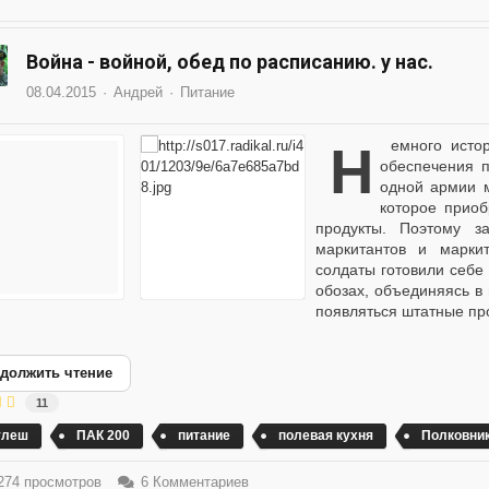
Война - войной, обед по расписанию. у нас.
08.04.2015
Андрей
Питание
Немного истории. До XVIII века централизованной системы
обеспечения п
одной армии 
которое прио
продукты. Поэтому 
маркитантов и марки
солдаты готовили себе 
обозах, объединяясь в 
появляться штатные про
должить чтение
11
улеш
ПАК 200
питание
полевая кухня
Полковник
74 просмотров
6 Комментариев