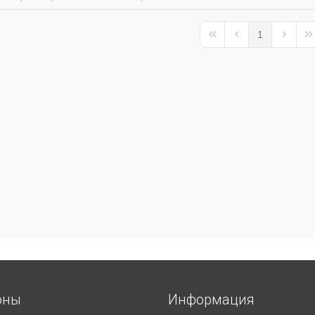
1
First Page
Previous Page
Next Pa
La
оны
Информация