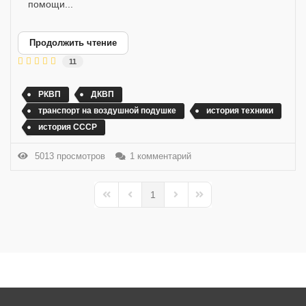
помощи...
Продолжить чтение
11
РКВП
ДКВП
транспорт на воздушной подушке
история техники
история СССР
5013 просмотров
1 комментарий
1
First Page
Previous Page
Next Page
Last Page