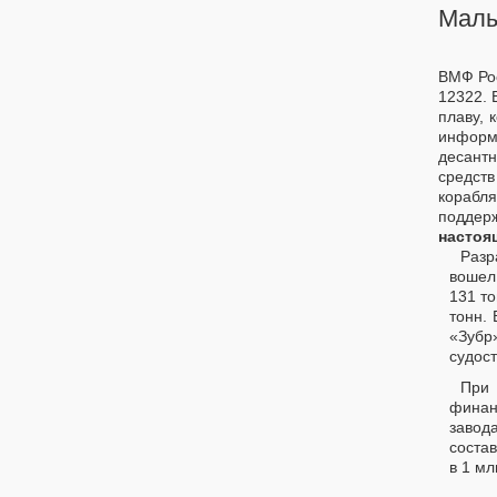
Малы
ВМФ Рос
12322. 
плаву, 
информа
десант
средств
корабл
поддерж
настоя
Разр
вошел 
131 т
тонн.
«Зубр
судос
При
финан
завод
соста
в 1 мл