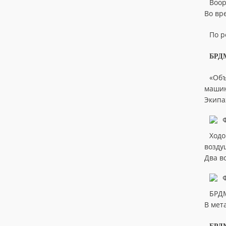
Воор
Во вр
По р
БРДМ
«Объ
машин
Экипа
Ходо
возду
Два в
БРДМ
В мет