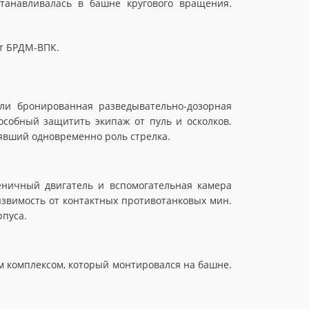
танавливалась в башне кругового вращения.
кт БРДМ-ВПК.
ли бронированная разведывательно-дозорная
собный защитить экипаж от пуль и осколков.
нявший одновременно роль стрелка.
еничный двигатель и вспомогательная камера
звимость от контактных противотанковых мин.
рпуса.
 комплексом, который монтировался на башне.