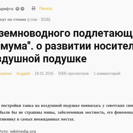
+
–
Печать
шрифта:
нут на чтение
(слов - 3216)
 земноводного подлетающе
амума". о развитии носите
здушной подушке
урилка
Андрей
18.01.2016
5005 просмотров
1 комментарий
 постройки танка на воздушной подушке появилась у советских спе
 были бы не страшны мины, заболоченная местность, его феномена
тивнику в самых неожиданных местах.