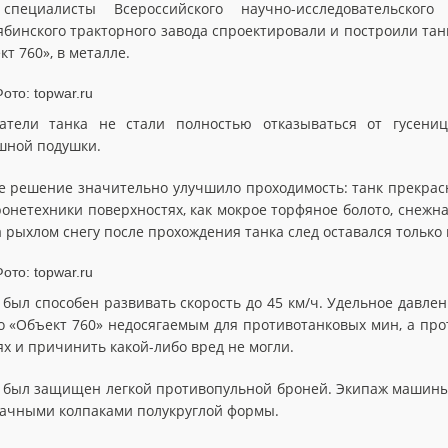
специалисты Всероссийского научно-исследовательского
ябинского тракторного завода спроектировали и построили та
т 760», в металле.
атели танка не стали полностью отказываться от гусени
шной подушки.
е решение значительно улучшило проходимость: танк прекрас
ронетехники поверхностях, как мокрое торфяное болото, снежн
а рыхлом снегу после прохождения танка след оставался только 
 был способен развивать скорость до 45 км/ч. Удельное давлени
о «Объект 760» недосягаемым для противотанковых мин, а пр
ях и причинить какой-либо вред не могли.
 был защищен легкой противопульной броней. Экипаж машины 
ачными колпаками полукруглой формы.