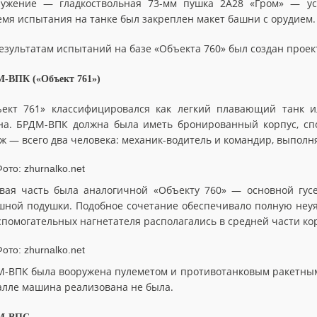
ужение — гладкоствольная 73-мм пушка 2А28 «Гром» — ус
емя испытания на танке был закреплен макет башни с орудием.
езультатам испытаний на базе «Объекта 760» был создан прое
-ВПК («Объект 761»)
ект 761» классифицировался как легкий плавающий танк и
а. БРДМ-ВПК должна была иметь бронированный корпус, спо
ж — всего два человека: механик-водитель и командир, выпол
вая часть была аналогичной «Объекту 760» — основной гус
шной подушки. Подобное сочетание обеспечивало полную неуя
спомогательных нагнетателя располагались в средней части ко
-ВПК была вооружена пулеметом и противотанковым ракетным
алле машина реализована не была.