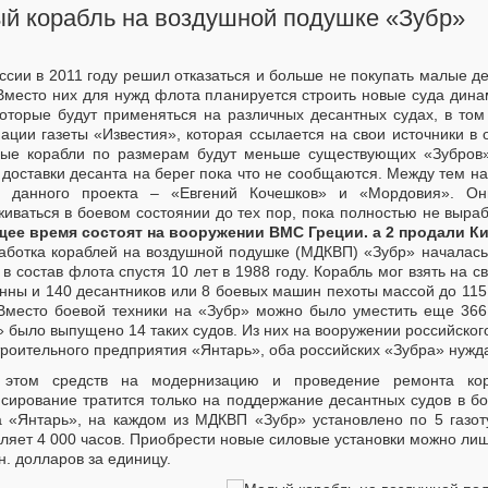
й корабль на воздушной подушке «Зубр»
сии в 2011 году решил отказаться и больше не покупать малые д
Вместо них для нужд флота планируется строить новые суда дина
которые будут применяться на различных десантных судах, в том
ции газеты «Известия», которая ссылается на свои источники 
ные корабли по размерам будут меньше существующих «Зубров».
 доставки десанта на берег пока что не сообщаются. Между тем 
я данного проекта – «Евгений Кочешков» и «Мордовия». Он
иваться в боевом состоянии до тех пор, пока полностью не выра
щее время состоят на вооружении ВМС Греции. а 2 продали К
аботка кораблей на воздушной подушке (МДКВП) «Зубр» началась
в состав флота спустя 10 лет в 1988 году. Корабль мог взять на
онны и 140 десантников или 8 боевых машин пехоты массой до 115
 Вместо боевой техники на «Зубр» можно было уместить еще 366
» было выпущено 14 таких судов. Из них на вооружении российско
троительного предприятия «Янтарь», оба российских «Зубра» нужд
 этом средств на модернизацию и проведение ремонта кор
сирование тратится только на поддержание десантных судов в б
а «Янтарь», на каждом из МДКВП «Зубр» установлено по 5 газот
вляет 4 000 часов. Приобрести новые силовые установки можно ли
н. долларов за единицу.