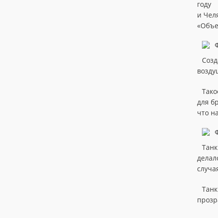
году 
и Чел
«Объек
Созд
возду
Тако
для б
что н
Танк
делал
случа
Танк
прозр