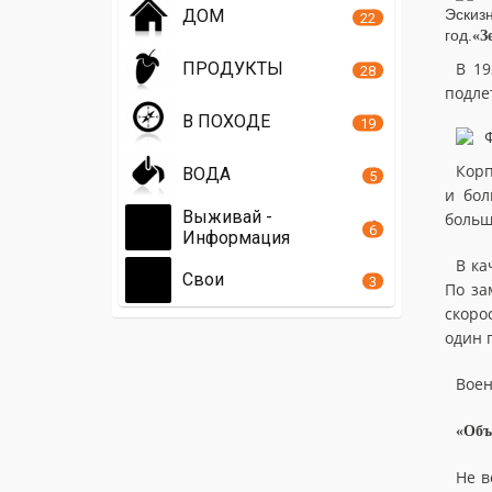
ДОМ
Эскиз
22
год.
«З
ПРОДУКТЫ
В 19
28
подле
В ПОХОДЕ
19
Корп
ВОДА
5
и бол
Выживай -
больш
6
Информация
В ка
Свои
3
По за
скоро
один 
Воен
«Объ
Не в