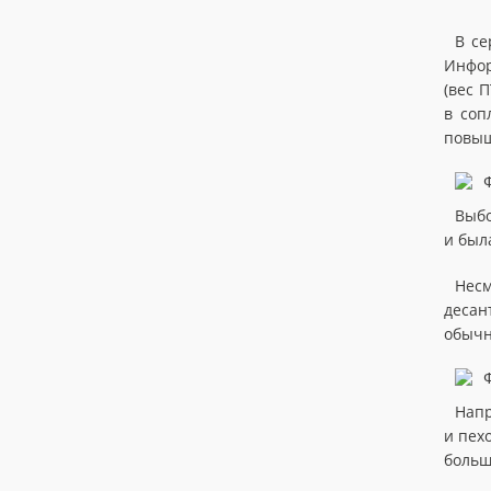
В се
Инфор
(вес 
в соп
повыш
Выбо
и был
Несм
десан
обычн
Напр
и пех
больш