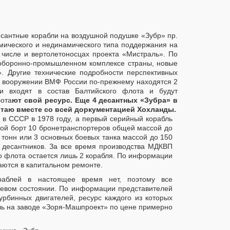
есантные корабли на воздушной подушке «Зубр» пр.
мического и нединамического типа поддержания на
 числе и вертолетоносцах проекта «Мистраль». По
в оборонно-промышленном комплексе страны, новые
 Другие технические подробности перспективных
на вооружении ВМФ России по-прежнему находятся 2
и входят в состав Балтийского флота и будут
бота
ют свой ресурс. Еще 4 десантных «Зубра» в
итаю вместе со всей доркументацией Хохланды.
 в СССР в 1978 году, а первый серийный корабль
 свой борт 10 бронетранспортеров общей массой до
 тонн или 3 основных боевых танка массой до 150
 десантников. За все время производства МДКВП
го флота остается лишь 2 корабля. По информации
аются в капитальном ремонте.
аблей в настоящее время нет, поэтому все
оевом состоянии. По информации представителей
урбинных двигателей, ресурс каждого из которых
шь на заводе «Зоря-Машпроект» по цене примерно