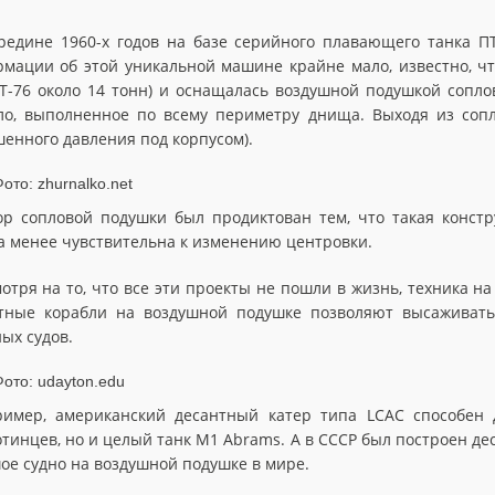
редине 1960-х годов на базе серийного плавающего танка ПТ
мации об этой уникальной машине крайне мало, известно, чт
ПТ-76 около 14 тонн) и оснащалась воздушной подушкой соплов
ло, выполненное по всему периметру днища. Выходя из сопл
енного давления под корпусом).
р сопловой подушки был продиктован тем, что такая конст
а менее чувствительна к изменению центровки.
отря на то, что все эти проекты не пошли в жизнь, техника н
тные корабли на воздушной подушке позволяют высаживать
ых судов.
имер, американский десантный катер типа LCAC способен 
отинцев, но и целый танк M1 Abrams. А в СССР был построен де
ое судно на воздушной подушке в мире.