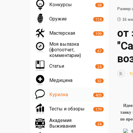
Конкурсы
38
Размер 
Оружие
114
16 ми
от
Мастерская
199
"С
Моя вылазка
(фотоотчет,
67
комментарии)
во
Статьи
24
К
Медицина
32
Курилка
405
Идея
Тесты и обзоры
179
танку
по про
Академия
34
Выживания