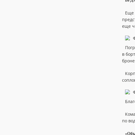
БРД
Еще
предс
еще ч
Погр
в бор
броне
Корп
сопло
Благ
Кома
по во
«Объ