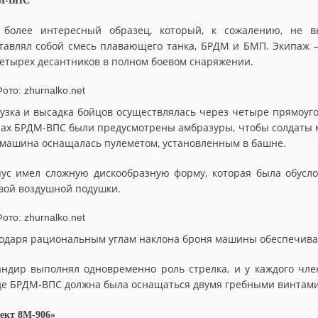
М-ВПС
 более интересный образец, который, к сожалению, не 
тавлял собой смесь плавающего танка, БРДМ и БМП. Экипаж —
етырех десантников в полном боевом снаряжении.
узка и высадка бойцов осуществлялась через четыре прямоуг
тах БРДМ-ВПС были предусмотрены амбразуры, чтобы солдаты м
машина оснащалась пулеметом, установленным в башне.
ус имел сложную дискообразную форму, которая была обус
вой воздушной подушки.
одаря рациональным углам наклона броня машины обеспечивал
ндир выполнял одновременно роль стрелка, и у каждого чле
де БРДМ-ВПС должна была оснащаться двумя гребными винтами
ект 8М-906»