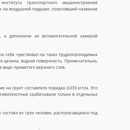
 института транспортного машиностроения
нк на воздушной подушке, получивший название
ц, а дополнили их вспомогательной камерой
но себя чувствовал на таких труднопроходимых
ая целина, водная поверхность. Примечательно,
в виде примятого верхнего слоя.
е на грунт составляло порядка 0,033 кг/см. Это
отивопехотные срабатывали только в отдельных
состоял из трех человек, располагавшихся под