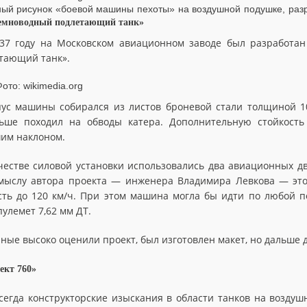
ный рисунок «боевой машины пехоты» на воздушной подушке, разр
емноводный подлетающий танк»
37 году на Московском авиационном заводе был разработа
тающий танк».
ус машины собирался из листов броневой стали толщиной 
ьше походил на обводы катера. Дополнительную стойкост
им наклоном.
честве силовой установки использовались два авиационных дв
мыслу автора проекта — инженера Владимира Левкова — этог
сть до 120 км/ч. При этом машина могла бы идти по любой 
пулемет 7,62 мм ДТ.
ные высоко оценили проект, был изготовлен макет, но дальше 
ект 760»
сегда конструкторские изыскания в области танков на возду