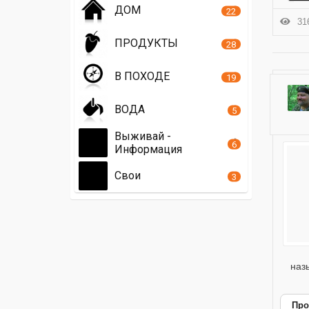
ДОМ
22
316
ПРОДУКТЫ
28
В ПОХОДЕ
19
ВОДА
5
Выживай -
6
Информация
Свои
3
наз
Про