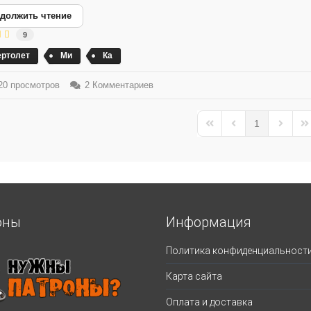
должить чтение
9
ертолет
Ми
Ка
0 просмотров
2 Комментариев
1
First Page
Previous Page
Next Pa
La
оны
Информация
Политика конфиденциальност
Карта сайта
Оплата и доставка