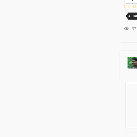
ка
371