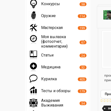
Конкурсы
38
Оружие
114
Мастерская
199
Моя вылазка
(фотоотчет,
67
комментарии)
Статьи
24
Медицина
32
про
Курилка
405
при
Тесты и обзоры
179
Про
Академия
34
Выживания
в