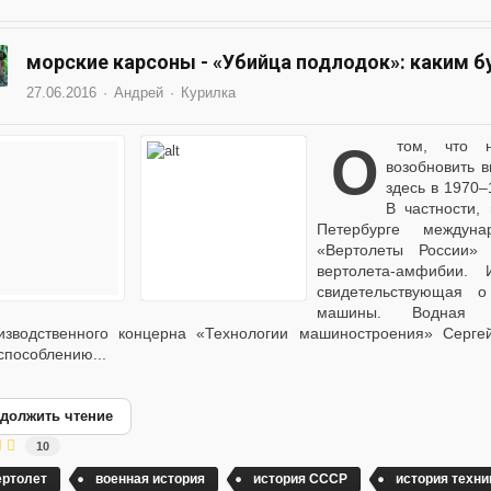
морские карсоны - «Убийца подлодок»: каким 
27.06.2016
Андрей
Курилка
О том, что на Казанском вертолетном заводе готовы
возобновить 
здесь в 1970
В частности,
Петербурге междун
«Вертолеты России» 
вертолета-амфибии.
свидетельствующая 
машины. Водная 
изводственного концерна «Технологии машиностроения» Серг
способлению...
должить чтение
10
ертолет
военная история
история СССР
история техни