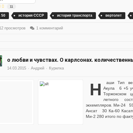
11
 50
история СССР
история транспорта
вертолет
2 просмотров
1 комментарий
о любви и чувствах. О карлсонах. количественн
14.03.2015
Андрей
Курилка
наши Тип вертолётаКоличество вертолётов Ка-50 Чёрная
Акула 6 +5 уч
Торжокском ц
летного сос
экхемпляров. Ми-24 
Ансат 30 Ка-60 Касатк
Ми-2 280 итого по факт