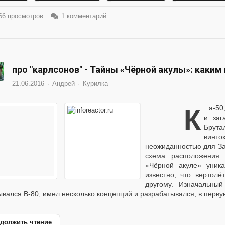
6 просмотров
1 комментарий
про "карлсонов" - Тайны «Чёрной акулы»: каким
21.06.2016
Андрей
Курилка
Ка-50, «Чёрная акула» — один из самых интересных
и заг
Брута
винто
неожиданностью для За
схема расположения 
«Чёрной акуле» уник
известно, что вертол
другому. Изначальный
ывался В-80, имел несколько концепций и разрабатывался, в первую
должить чтение