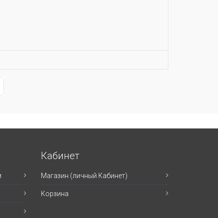
ge
st Page
Кабинет
и
Магазин (личный Кабинет)
Корзина