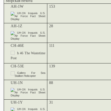
Морская пехота
AH-1W
153
AH-1Z
28
CH-46E
111
CH-53E
139
UH-1N
88
UH-1Y
31