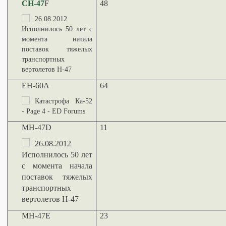
CH-47
F
48
EH-60A
64
MH-47D
11
MH-47E
23