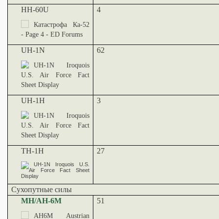
HH-60U
4
UH-1N
62
UH-1H
3
TH-1H
27
Сухопутные силы
MH/AH-6M
51