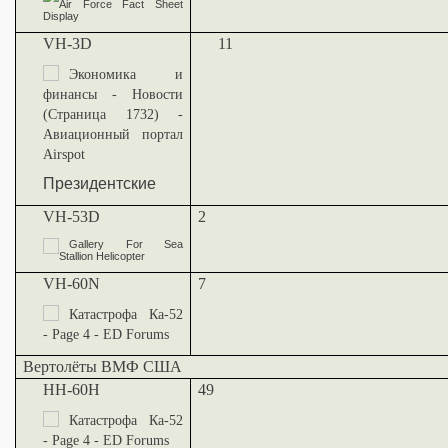
VH-3D
11
Президентские
VH-53D
2
VH-60N
7
Вертолёты ВМФ США
HH-60H
49