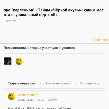
про "карлсонов" - Тайны «Чёрной акулы»: каким мог
стать уникальный вертолёт
Курилка
0
commen
Пользователи, которые участвуют в диалоге
Старые первыми
Новые первыми
По рейтингу
Иван Медведь
около 11 лет назад
#38644
А ещё блок НАТО, так что раза в 3-4 будет...