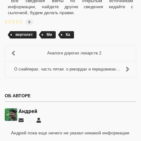
Все сведения взяты по открытым источникам
информации, найдете другие сведения кидайте с
сылочкой, будем делать правки.
9
вертолет
Ми
Ка
Аналоги дорогих лекарств 2
О снайперах. часть пятая. о рекордах и передовиках...
ОБ АВТОРЕ
Андрей
Подписаться
Андрей
на
обновление
Андрей пока еще ничего не указал никакой информации
автора