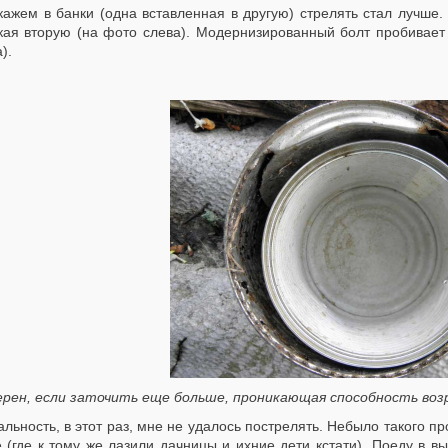
кажем в банки (одна вставленная в другую) стрелять стал лучше
кая вторую (на фото слева). Модернизированный болт пробивает
).
ерен, если заточить еще больше, проникающая способность во
альность, в этот раз, мне не удалось пострелять. Небыло такого п
 (где к тому же лазили дачницы и ихние дети кстати). Поеду в в