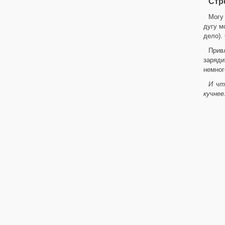
Стр
Могу 
дугу м
дело).
Прив
заряди
немног
И чт
кучнее