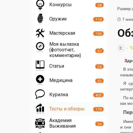
Конкурсы
38
Размер 
Оружие
114
7 мин
Об
Мастерская
199
Моя вылазка
Т
(фотоотчет,
67
комментарии)
З
др
Статьи
24
В эт
называ
Медицина
32
Я ср
нетерп
Курилка
405
По к
как мо
Тесты и обзоры
179
Пер
Академия
Имея
34
Выживания
и они
короч