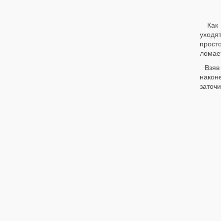
Как 
уходят
прост
ломает
Взяв
након
заточи