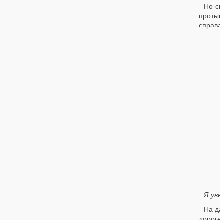
Но с
проты
справа
Я ув
На д
дороге