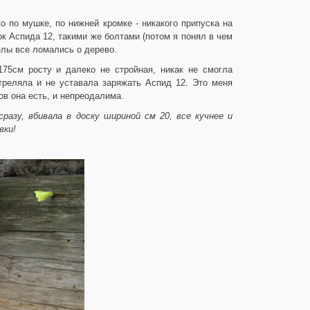
о по мушке, по нижней кромке - никакого припуска на
ок Аспида 12, такими же болтами (потом я понял в чем
лы все ломались о дерево.
75см росту и далеко не стройная, никак не смогла
стреляла и не уставала заряжать Аспид 12. Это меня
ов она есть, и непреодалима.
азу, вбивала в доску шириной см 20, все кучнее и
вки!