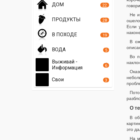
ДОМ
22
говори
Не и
ПРОДУКТЫ
28
ошело
Если 
наконе
В ПОХОДЕ
19
В ож
описан
ВОДА
5
Во п
Выживай -
наклон
6
Информация
Оказ
небол
Свои
3
пробл
Пото
разбло
О т
В об
картин
это да
На м