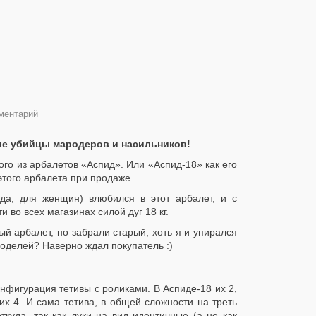
ментарий
ие убийцы мародеров и насильников!
го из арбалетов «Аспид». Или «Аспид-18» как его
этого арбалета при продаже.
да, для женщин) влюбился в этот арбалет, и с
 во всех магазинах силой дуг 18 кг.
й арбалет, но забрали старый, хоть я и упирался
моделей? Наверно ждал покупатель :)
нфигурация тетивы с роликами. В Аспиде-18 их 2,
их 4. И сама тетива, в общей сложности на треть
ткуда, так как луки на вид идентичные (а не как