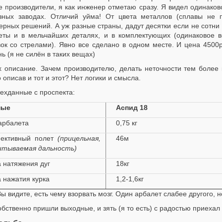
е производители, я как инженер отметаю сразу. Я видел одинаков
зных заводах. Отличий уйма! От цвета металлов (сплавы не 
рных решений. А уж разные страны, дадут десятки если не сотни 
еты и в мельчайших деталях, и в комплектующих (одинаковое в
вок со стрелами). Явно все сделано в одном месте. И цена 4500
ь (я не силён в таких вещах)
х описание. Зачем производителю, делать неточности тем более 
 описав и тот и этот? Нет логики и смысла.
техданные с проспекта:
ные
Аспид 18
арбалета
0,75 кг
ективный полет
(прицельная,
46м
итываемая дальность)
 натяжения дуг
18кг
 нажатия курка
1,2-1,6кг
Вы видите, есть чему взорвать мозг. Один арбалет слабее другого, н
обственно пришли выходные, и зять (я то есть) с радостью приехал