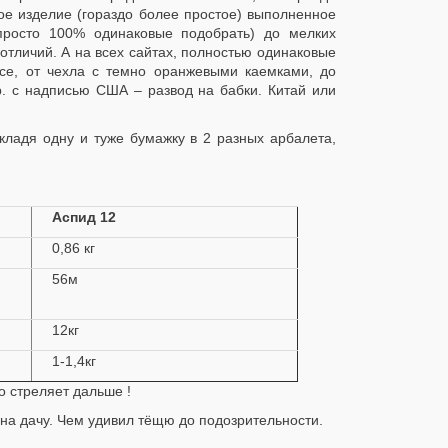
ое изделие (гораздо более простое) выполненное
просто 100% одинаковые подобрать) до мелких
отличий. А на всех сайтах, полностью одинаковые
се, от чехла с темно оранжевыми каемками, до
р. с надписью США – развод на бабки. Китай или
кладя одну и туже бумажку в 2 разных арбалета,
Аспид 12
0,86 кг
56м
12кг
1-1,4кг
о стреляет дальше !
 на дачу. Чем удивил тёщю до подозрительности.