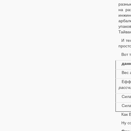
разны
на ра
инжине
арбал
упако
Тайван
И те
просто
Вот 
дан
Вес 
Ефф
рассч
Сила
Сила
Как 
Ну с