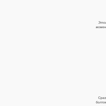
Этог
момен
Сраз
болто