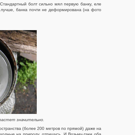
. Стандартный болт сильно мял первую банку, еле
 лучше, банка почти не деформирована (на фото
зрастет значительно.
ространства (более 200 метров по прямой) даже на
ыходные на природу, отпишусь. И Возьму-таки оба