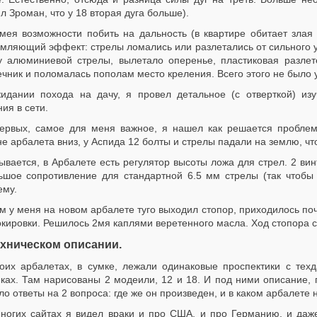
л Зроман, что у 18 вторая дуга больше).
мея возможности побить на дальность (в квартире обитает злая
мляющий эффект: стрелы ломались или разлетались от сильного уд
у алюминиевой стрелы, вылетало оперенье, пластиковая разлете
чник и поломалась пополам место креления. Всего этого не было 
идании похода на дачу, я провел детальное (с отверткой) изу
ия в сети.
ервых, самое для меня важное, я нашел как решается проблем
е арбалета вниз, у Аспида 12 болты и стрелы падали на землю, чт
ывается, в Арбалете есть регулятор высоты ложа для стрел. 2 вин
ьшое сопротивление для стандартной 6.5 мм стрелы (так чтобы 
ему.
м у меня на новом арбалете туго выходил стопор, приходилось почт
кировки. Решилось 2мя каплями веретенного масла. Ход стопора с
ехническом описании.
оих арбалетах, в сумке, лежали одинаковые проспектики с тех
ках. Там нарисованы 2 модеили, 12 и 18. И под ними описание, п
ло ответы на 2 вопроса: где же он произведен, и в каком арбалете
ногих сайтах я видел враки и про США, и про Германию, и даж