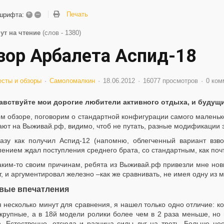
+
–
Печать
шрифта:
ут на чтение
(слов - 1380)
зор Арбалета Аспид-18
есты и обзоры
Самоломалкин
18.06.2012
16077 просмотров
0 ком
авствуйте мои дорогие любители активного отдыха, и будущ
ом обзоре, поговорим о стандартной конфигурации самого маленько
ют на Выживай.рф, видимо, чтоб не путать, разные модификации 
азу как получил Аспид-12 (напомню, облегченный вариант взво
ением ждал поступления среднего брата, со стандартным, как почти
аким-то своим причинам, ребята из Выживай.рф привезли мне новы
г, и аргументировал железно –как же сравнивать, не имея одну из 
вые впечатления
 несколько минут для сравнения, я нашел только одно отличие: ко
 крупные, а в 18й модели ролики более чем в 2 раза меньше, но 
е. Естественно, отсюда и разница силы дуг на треть. Больше нео