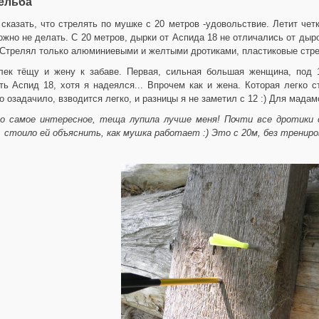
ельба
сказать, что стрелять по мушке с 20 метров -удовольствие. Летит четк
ожно не делать. С 20 метров, дырки от Аспида 18 не отличались от дыр
 Стрелял только алюминиевыми и желтыми дротиками, пластиковые стре
лек тёщу и жену к забаве. Первая, сильная большая женщина, под 1
ть Аспид 18, хотя я надеялся... Впрочем как и жена. Которая легко 
о озадачило, взводится легко, и разницы я не заметил с 12 :) Для мадам
о самое интересное, теща лупила лучше меня! Почти все дротики ср
. стоило ей объяснить, как мушка работает :) Это с 20м, без трениро