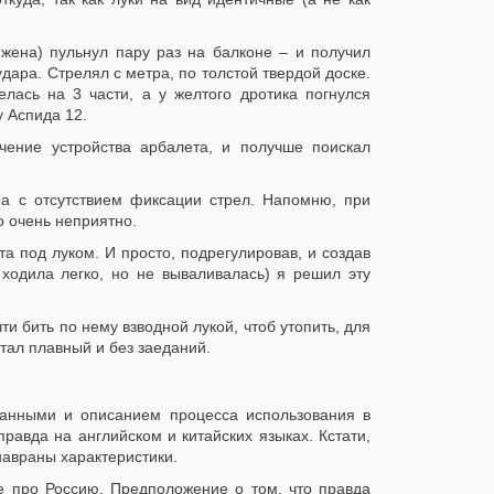
 жена) пульнул пару раз на балконе – и получил
ара. Стрелял с метра, по толстой твердой доске.
лась на 3 части, а у желтого дротика погнулся
у Аспида 12.
чение устройства арбалета, и получше поискал
а с отсутствием фиксации стрел. Напомню, при
о очень неприятно.
та под луком. И просто, подрегулировав, и создав
ходила легко, но не вываливалась) я решил эту
и бить по нему взводной лукой, чтоб утопить, для
тал плавный и без заеданий.
данными и описанием процесса использования в
равда на английском и китайских языках. Кстати,
 навраны характеристики.
е про Россию. Предположение о том, что правда