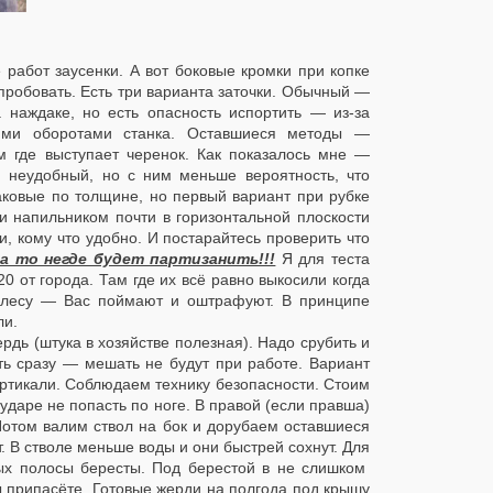
 работ заусенки. А вот боковые кромки при копке
опробовать. Есть три варианта заточки. Обычный —
наждаке, но есть опасность испортить — из-за
кими оборотами станка. Оставшиеся методы —
м где выступает черенок. Как показалось мне —
 неудобный, но с ним меньше вероятность, что
аковые по толщине, но первый вариант при рубке
 и напильником почти в горизонтальной плоскости
и, кому что удобно. И постарайтесь проверить что
а то негде будет партизанить!!!
Я для теста
0 от города. Там где их всё равно выкосили когда
и лесу — Вас поймают и оштрафуют. В принципе
ли.
ь (штука в хозяйстве полезная). Надо срубить и
ить сразу — мешать не будут при работе. Вариант
ертикали. Соблюдаем технику безопасности. Стоим
ударе не попасть по ноге. В правой (если правша)
 Потом валим ствол на бок и дорубаем оставшиеся
. В стволе меньше воды и они быстрей сохнут. Для
ых полосы бересты. Под берестой в не слишком
ы припасёте. Готовые жерди на полгода под крышу