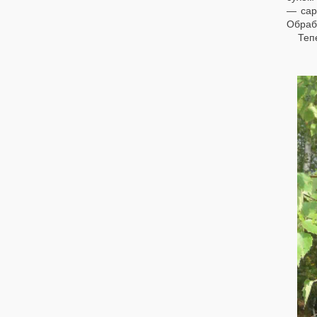
— сар
Обраба
Тепер