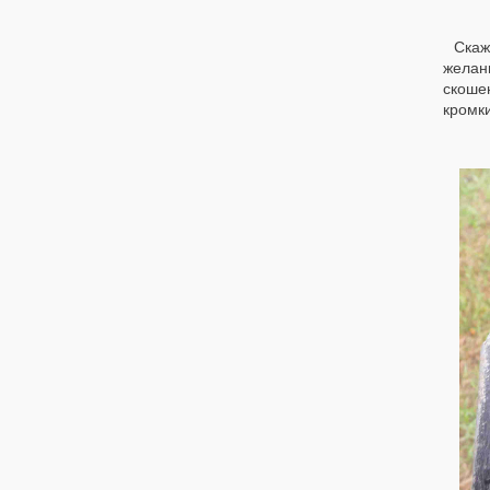
Скаж
желан
скошен
кромки