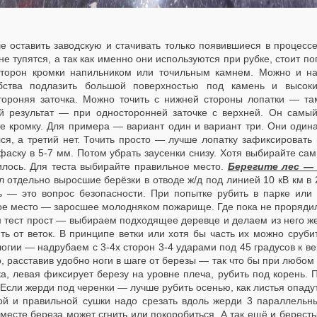
е оставить заводскую и стачивать только появившиеся в процессе
не тупятся, а так как именно они используются при рубке, стоит п
сторон кромки напильником или точильным камнем. Можно и на 
бства подлазить большой поверхностью под камень и высо
тороняя заточка. Можно точить с нижней стороны лопатки — та
й результат — при односторонней заточке с верхней. Он самый
те кромку. Для примера — вариант один и вариант три. Они один
лся, а третий нет. Точить просто — лучше лопатку зафиксировать
фаску в 5-7 мм. Потом убрать заусенки снизу. Хотя выбирайте сам
илось. Для теста выбирайте правильное место.
Берегите лес — 
 отдельно выросшие берёзки в отводе ж/д под линией 10 кВ км в 2
ь — это вопрос безопасности. При попытке рубить в парке ил
ое место — заросшее молодняком пожарище. Где пока не проряди
ест прост — выбираем подходящее деревце и делаем из него жерд
ить от веток. В принципе ветки или хотя бы часть их можно сруб
огии — надрубаем с 3-4х сторон 3-4 ударами под 45 градусов к в
, расставив удобно ноги в шаге от березы — так что бы при любом 
ка, левая фиксирует березу на уровне плеча, рубить под корень.
 Если жерди под черенки — лучше рубить осенью, как листья опадут
ой и правильной сушки надо срезать вдоль жерди 3 параллельн
месте береза может сгнить или покоробиться. А так ещё и берест