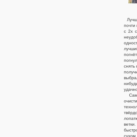
Лучш
почти 
с 2х 
неудо
однос
лучши
погнё
погну
снять 
получ
выбрал
нибуд
удачн
Сам т
очист
технол
твёрдо
лопат
ветки.
быстр
сухом 