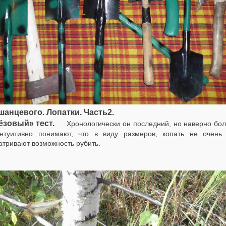
шанцевого. Лопатки. Часть2.
ёзовый» тест.
Хронологически он последний, но наверно боле
нтуитивно понимают, что в виду размеров, копать не очень
атривают возможность рубить.