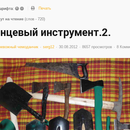
+
–
Печать
шрифта:
ут на чтение
(слов - 720)
нцевый инструмент.2.
ревожный чемоданчик
serg12
30.08.2012
8657 просмотров
8 Комм