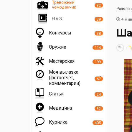
Тревожный
32
чемоданчик
Размер 
Н.А.З.
39
4 мин
Ша
Конкурсы
38
Оружие
114
Т
Мастерская
199
Моя вылазка
(фотоотчет,
67
комментарии)
Статьи
24
Медицина
32
Курилка
405