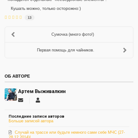
Кушать можно, только осторожно:)
13
Сумочка (много фото!)
Первая помощь для чайников.
ОБ АВТОРЕ
Артем Выживалкин
Подписаться
Артем
на
Выживалкин
обновление
Последние записи авторов
автора
Больше записей автора
Случай на трассе или будьте немного сами себе МЧС (27-
28.12.2014)!