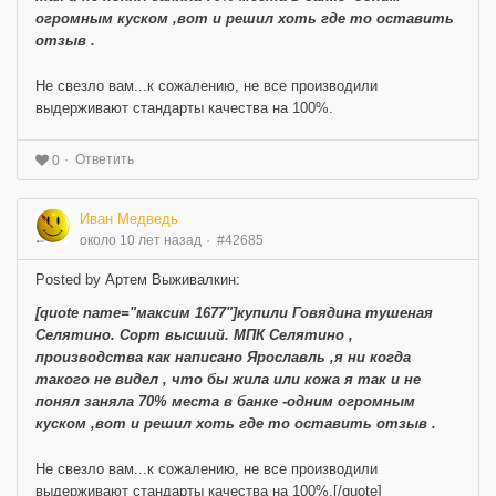
огромным куском ,вот и решил хоть где то оставить
отзыв .
Не свезло вам...к сожалению, не все производили
выдерживают стандарты качества на 100%.
Ответить
0
Иван Медведь
около 10 лет назад
#42685
Posted by Артем Выживалкин:
[quote name="максим 1677"]купили Говядина тушеная
Селятино. Сорт высший. МПК Селятино ,
производства как написано Ярославль ,я ни когда
такого не видел , что бы жила или кожа я так и не
понял заняла 70% места в банке -одним огромным
куском ,вот и решил хоть где то оставить отзыв .
Не свезло вам...к сожалению, не все производили
выдерживают стандарты качества на 100%.[/quote]