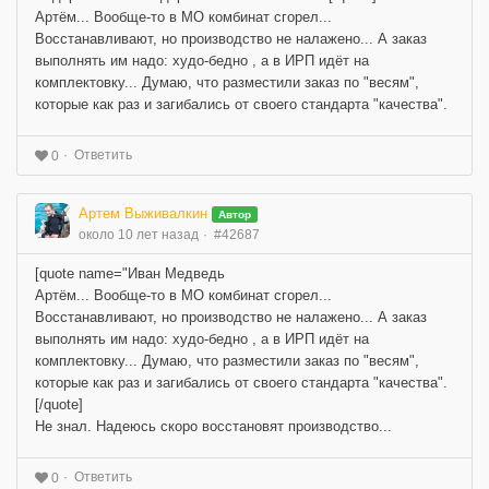
Артём... Вообще-то в МО комбинат сгорел...
Восстанавливают, но производство не налажено... А заказ
выполнять им надо: худо-бедно , а в ИРП идёт на
комплектовку... Думаю, что разместили заказ по "весям",
которые как раз и загибались от своего стандарта "качества".
Ответить
0
Артем Выживалкин
Автор
около 10 лет назад
#42687
[quote name="Иван Медведь
Артём... Вообще-то в МО комбинат сгорел...
Восстанавливают, но производство не налажено... А заказ
выполнять им надо: худо-бедно , а в ИРП идёт на
комплектовку... Думаю, что разместили заказ по "весям",
которые как раз и загибались от своего стандарта "качества".
[/quote]
Не знал. Надеюсь скоро восстановят производство...
Ответить
0