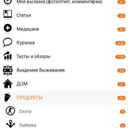
Моя вылазка (фотоотчет, комментарии)
67
Статьи
24
Медицина
32
Курилка
405
Тесты и обзоры
179
Академия Выживания
34
ДОМ
22
ПРОДУКТЫ
28
Охота
8
Рыбалка
6