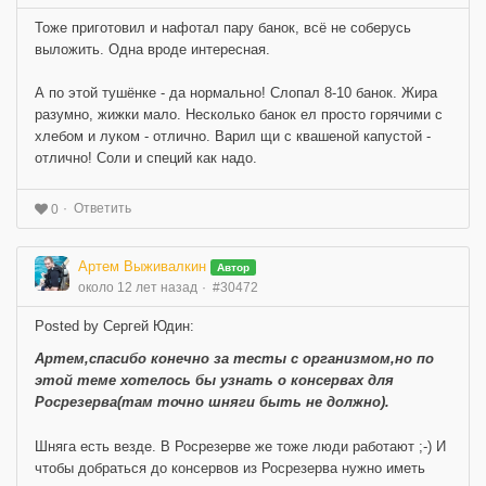
Тоже приготовил и нафотал пару банок, всё не соберусь
выложить. Одна вроде интересная.
А по этой тушёнке - да нормально! Слопал 8-10 банок. Жира
разумно, жижки мало. Несколько банок ел просто горячими с
хлебом и луком - отлично. Варил щи с квашеной капустой -
отлично! Соли и специй как надо.
Ответить
0
Артем Выживалкин
Автор
около 12 лет назад
#30472
Posted by Сергей Юдин:
Артем,спасибо конечно за тесты с организмом,но по
этой теме хотелось бы узнать о консервах для
Росрезерва(там точно шняги быть не должно).
Шняга есть везде. В Росрезерве же тоже люди работают ;-) И
чтобы добраться до консервов из Росрезерва нужно иметь