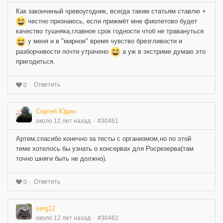
Как законченый чревоугодник, всегда таким статьям ставлю +
честно признаюсь, если прижмёт мне фиолетово будет
качество тушняка,главное срок годности чтоб не травануться
у меня и в "мирное" время чувство брезгливости и
разборчивости почти утрачено
а уж в экстриме думаю это
пригодиться.
Ответить
0
Сергей Юдин
около 12 лет назад
#30461
Артем,спасибо конечно за тесты с организмом,но по этой
теме хотелось бы узнать о консервах для Росрезерва(там
точно шняги быть не должно).
Ответить
0
serg12
около 12 лет назад
#30462