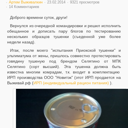
Артем Выживалкин
23.02.2014
9321 просмотров
14 Комментариев
Доброго времени суток, други!
Вернулся из очередной командировки и решил исполнить
обещанное и дописать пару блогов по тестированию
нескольких образцов тушенки (съеденной уже более
недели назад).
Итак, после моего "испытания Приокской тушенки" и
ультиматума от жены, пришлось совместно протестировать
говядину тушеную под брендом Селятино от МПК
Селятино (сорт высший). Эта тушенка должна быть
известна многим комрадам, т.к. входит в комплектацию
ИРП производства ООО "Новитэк" (этот ИРП продается на
Выживай.рф (
ИРП (индивидуальный рацион питания)
).