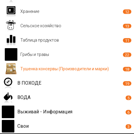
Хранение
12
Сельское хозяйство
13
Таблица продуктов
11
Грибы и травы
22
Тушенка консервы (Производители и марки)
18
В ПОХОДЕ
19
ВОДА
5
Выживай - Информация
6
Свои
3