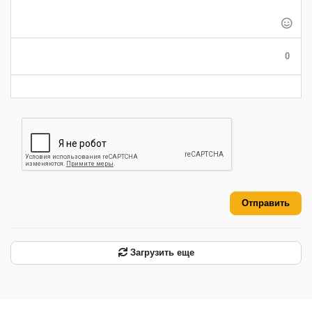
-
-
-
-
-
-
-
-
-
-
-
-
-
-
-
0
-
-
-
-
-
-
Отправить
Загрузить еще