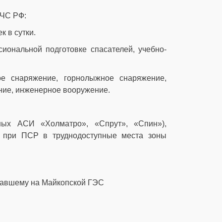
МЧС РФ:
к в сутки.
ональной подготовке спасателей, учебно-
ое снаряжение, горнолыжное снаряжение,
ние, инженерное вооружение.
ных АСИ «Холматро», «Спрут», «Спин»),
ва при ПСР в труднодоступные места зоны
давшему на Майкопской ГЭС