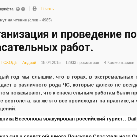
+
–
Печать
шрифта:
нут на чтение
(слов - 4985)
ганизация и проведение п
асательных работ.
 ПОХОДЕ
Андрей
18.04.2015
12933 просмотров
4 Комментариев
дый год мы слышим, что в горах, в экстремальных 
дает в различного рода ЧС, которые далеко не всегд
этом показывают, что к спасательным работам были п
е вертолета. как же это все происходит на практике, и
.
щений
ура сил и средст обычного Поисково Спасательного От