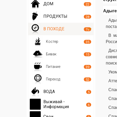
ДОМ
22
Адыге
ПРОДУКТЫ
28
Ады
поста
В ПОХОДЕ
19
В м
Росси
Костер
35
Дисл
Бивак
15
совм
поиск
Питание
39
Уком
Переход
52
Атте
Спас
ВОДА
5
Спас
Выживай -
6
Информация
Спас
Спас
Свои
3