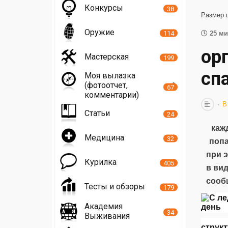
Конкурсы
38
Размер 
Оружие
114
25 ми
ор
Мастерская
199
сп
Моя вылазка
(фотоотчет,
67
комментарии)
В
Статьи
24
каж
Медицина
32
попа
при 
Курилка
405
в вид
сооб
Тесты и обзоры
179
Академия
34
Выживания
структ