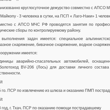
анизованно круглосуточное дежурство совместно с АПСО 
. Майкопу - 3 человека в сутки, на ПСП « Лаго-Наки» 1 челове
местно с АПСО МЧС РФ проводятся занятия по професси
ические сборы по контролируемому району.
 выполнения задач имеется: специальное альпинистск
азное снаряжение, бивачное снаряжение, водное снаряже
вооружении имеется:
диницы аварийно-спасательных автомобилей, оснащен
оболотоход BV-206 (Лось) для доставки личного соста
ственности.
5 го. ПСР по извлечению из шлюза и оказанию ПМП постра
 год, г. Тхач. ПСР по оказанию помощи пострадавшему