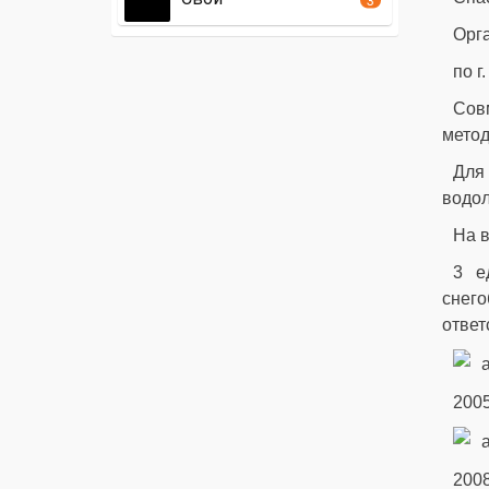
Орг
по г
Сов
метод
Для
водол
На 
3 е
снег
ответ
200
2008