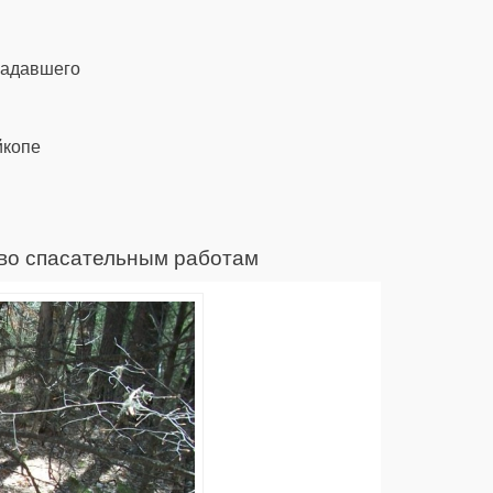
традавшего
йкопе
ово спасательным работам