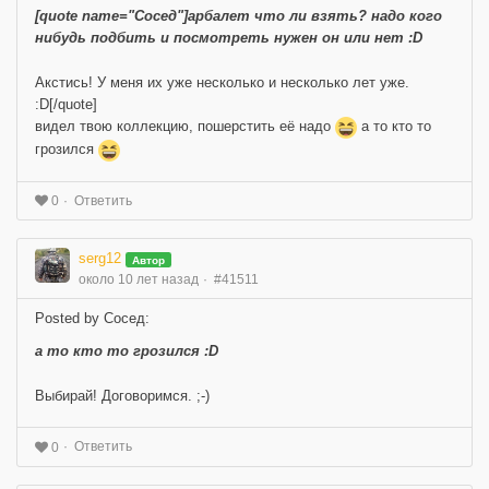
[quote name="Сосед"]арбалет что ли взять? надо кого
нибудь подбить и посмотреть нужен он или нет :D
Акстись! У меня их уже несколько и несколько лет уже.
:D[/quote]
видел твою коллекцию, пошерстить её надо
а то кто то
грозился
Ответить
0
serg12
Автор
около 10 лет назад
#41511
Posted by Сосед:
а то кто то грозился :D
Выбирай! Договоримся. ;-)
Ответить
0