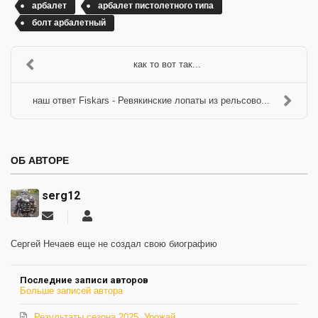
арбалет
арбалет пистолетного типа
болт арбалетный
как то вот так...
наш ответ Fiskars - Ревякинские лопаты из рельсово...
ОБ АВТОРЕ
serg12
Подписаться
serg12
на
обновление
Сергей Нечаев еще не создал свою биографию
автора
Последние записи авторов
Больше записей автора
Результаты сезона 2025. Урожай.