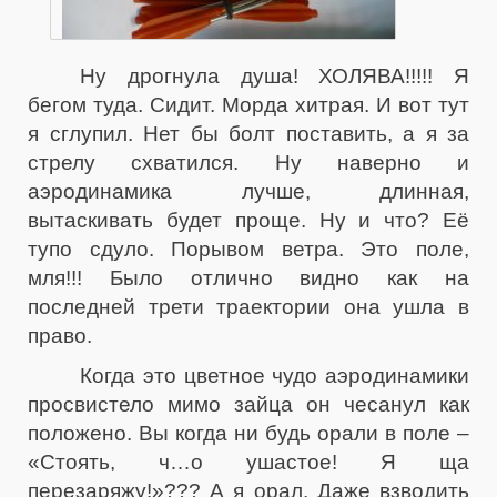
Ну дрогнула душа! ХОЛЯВА!!!!! Я
бегом туда. Сидит. Морда хитрая. И вот тут
я сглупил. Нет бы болт поставить, а я за
стрелу схватился. Ну наверно и
аэродинамика лучше, длинная,
вытаскивать будет проще. Ну и что? Её
тупо сдуло. Порывом ветра. Это поле,
мля!!! Было отлично видно как на
последней трети траектории она ушла в
право.
Когда это цветное чудо аэродинамики
просвистело мимо зайца он чесанул как
положено. Вы когда ни будь орали в поле –
«Стоять, ч…о ушастое! Я ща
перезаряжу!»??? А я орал. Даже взводить