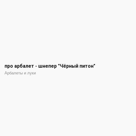
про арбалет - шнепер "Чёрный питон"
Арбалеты и луки