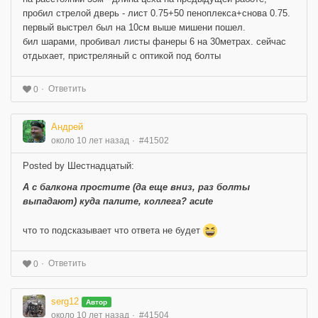
пробил стрелой дверь - лист 0.75+50 пеноплекса+снова 0.75.
первый выстрел был на 10см выше мишени пошел.
бил шарами, пробивал листы фанеры 6 на 30метрах. сейчас
отдыхает, пристреляный с оптикой под болты
Ответить
0
Андрей
около 10 лет назад
#41502
Posted by Шестнадцатый:
А с балкона простите (да еще вниз, раз болты
выпадают) куда палите, коллега? acute
что то подсказывает что ответа не будет
Ответить
0
serg12
Автор
около 10 лет назад
#41504