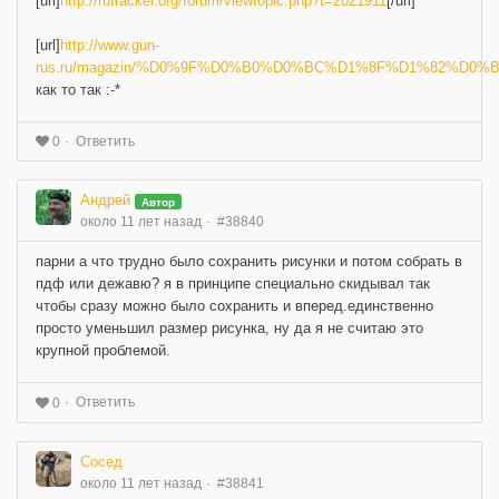
[url]
http://rutracker.org/forum/viewtopic.php?t=2021911
[/url]
[url]
http://www.gun-
rus.ru/magazin/%D0%9F%D0%B0%D0%BC%D1%8F%D1%82%D0%
как то так :-*
Ответить
0
Андрей
Автор
около 11 лет назад
#38840
парни а что трудно было сохранить рисунки и потом собрать в
пдф или дежавю? я в принципе специально скидывал так
чтобы сразу можно было сохранить и вперед.единственно
просто уменьшил размер рисунка, ну да я не считаю это
крупной проблемой.
Ответить
0
Сосед
около 11 лет назад
#38841