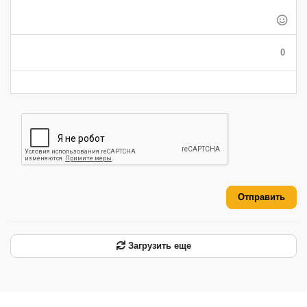
-
-
-
-
-
-
-
-
-
-
-
-
0
-
-
-
-
-
-
Отправить
Загрузить еще