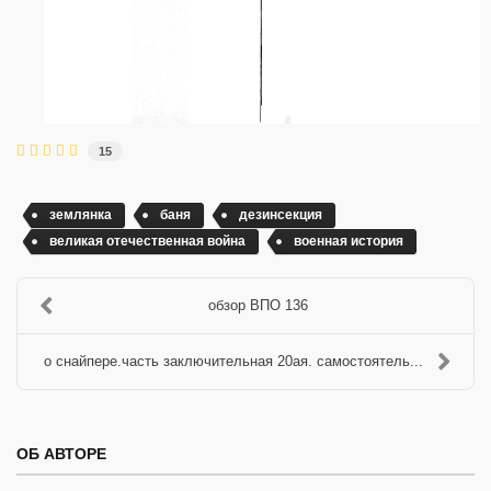
15
землянка
баня
дезинсекция
великая отечественная война
военная история
обзор ВПО 136
о снайпере.часть заключительная 20ая. самостоятель...
ОБ АВТОРЕ