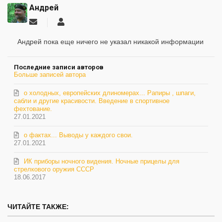
Андрей
Подписаться
Андрей
на
обновление
Андрей пока еще ничего не указал никакой информации
автора
Последние записи авторов
Больше записей автора
о холодных, европейских длиномерах... Рапиры , шпаги,
сабли и другие красивости. Введение в спортивное
фехтование.
27.01.2021
о фактах... Выводы у каждого свои.
27.01.2021
ИК приборы ночного видения. Ночные прицелы для
стрелкового оружия СССР
18.06.2017
ЧИТАЙТЕ ТАКЖЕ: