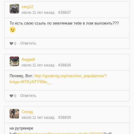
serg12
около 11 лет назад
#38837
То есть свою ссыль по землянкам тебе в лом выложить???
Ответить
0
Андрей
около 11 лет назад
#38838
Почему, Вот:
http://goraknig.org/nauchno_populjarnoe/?
kniga=MTEyNTY5Nw__
Ответить
0
Сосед
около 11 лет назад
#38839
на рутрекере