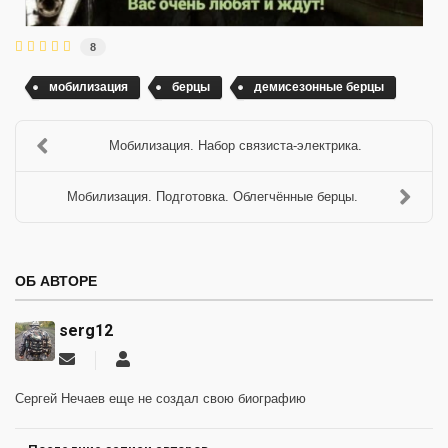
8
мобилизация
берцы
демисезонные берцы
Мобилизация. Набор связиста-электрика.
Мобилизация. Подготовка. Облегчённые берцы.
ОБ АВТОРЕ
serg12
Подписаться
serg12
на
обновление
Сергей Нечаев еще не создал свою биографию
автора