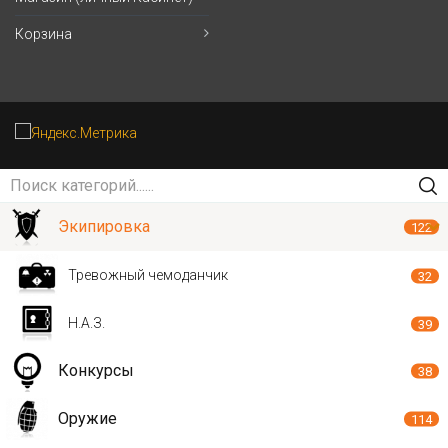
Корзина
Экипировка
122
Тревожный чемоданчик
32
Н.А.З.
39
Конкурсы
38
Оружие
114