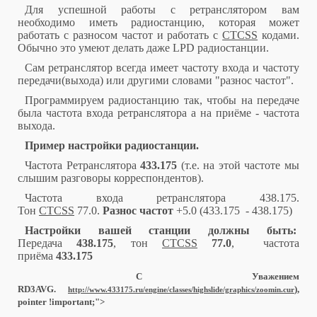
Для успешной работы с ретранслятором вам
необходимо иметь радиостанцию, которая может
работать с разносом частот и работать с
CTCSS
кодами.
Обычно это умеют делать даже LPD радиостанции.
Сам ретранслятор всегда имеет частоту входа и частоту
передачи(выхода) или другими словами "разнос частот".
Программируем радиостанцию так, чтобы на передаче
была частота входа ретранслятора а на приёме - частота
выхода.
Пример настройки радиостанции.
Частота Ретранслятора
433.175
(т.е. на этой частоте мы
слышим разговоры корреспондентов).
Частота входа ретранслятора 438.175.
Тон
CTCSS
77.0.
Разнос частот
+5.0 (433.175 - 438.175)
Настройки вашей станции должны быть:
Передача
438.175
, тон
CTCSS
77.0
, частота
приёма
433.175
С Уважением
RD3AVG.
),
http://www.433175.ru/engine/classes/highslide/graphics/zoomin.cur
pointer !important;">