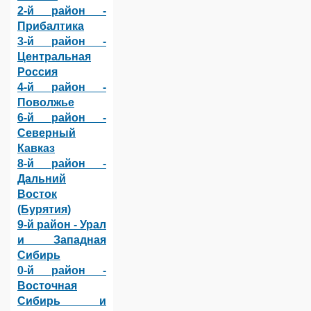
2-й район -
Прибалтика
3-й район -
Центральная
Россия
4-й район -
Поволжье
6-й район -
Северный
Кавказ
8-й район -
Дальний
Восток
(Бурятия)
9-й район - Урал
и Западная
Сибирь
0-й район -
Восточная
Сибирь и