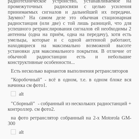
радиотехническое устройство, устанавливаемое на
промежуточных радиосвязи с целью усиления
принимаемых сигналов и дальнейшей их передачи.
Заумно? На самом деле это обычная стационарная
радиостанция (или две) с той лишь разницей, что для
успешного ретранслирования сигналов ей необходимы 2
антенны (одна на приём, одна на передачу), хотя есть
умельцы, которые и с одной антенной работают,
находящиеся на максимально возможной высоте
установки для максимального покрытия. В отличие от
обычной радиостанции есть и небольшие
конструктивные особенности...
Есть несколько вариантов выполнения ретрансляторов
"Коробочный" - всё в одном, т.е. в одном блоке вся
начинка см фото1.
"Сборный" - собранный из нескольких радиостанций +
контроллер. см фото2.
на фото ретранслятор собранный на 2-x Motorola GM-
300