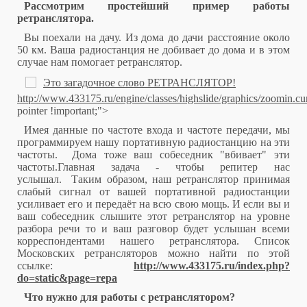
Рассмотрим простейший пример работы
ретранслятора.
Вы поехали на дачу. Из дома до дачи расстояние около
50 км. Ваша радиостанция не добивает до дома и в этом
случае нам помогает ретранслятор.
http://www.433175.ru/engine/classes/highslide/graphics/zoomin.cu
pointer !important;">
Имея данные по частоте входа и частоте передачи, мы
программируем нашу портативную радиостанцию на эти
частоты. Дома тоже ваш собеседник "вбивает" эти
частоты.Главная задача - чтобы репитер нас
услышал. Таким образом, наш ретранслятор принимая
слабый сигнал от вашей портативной радиостанции
усиливает его и передаёт на всю свою мощь. И если вы и
ваш собеседник слышите этот ретранслятор на уровне
разбора речи то и ваш разговор будет услышан всеми
корреспондентами нашего ретранслятора. Список
Московских ретрансляторов можно найти по этой
ссылке:
http://www.433175.ru/index.php?
do=static&page=repa
Что нужно для работы с ретранслятором?