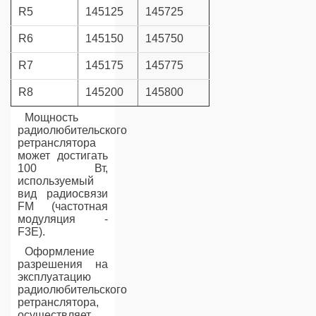
R5
145125
145725
R6
145150
145750
R7
145175
145775
R8
145200
145800
Мощность
радиолюбительского
ретранслятора
может достигать
100 Вт,
используемый
вид радиосвязи
FM (частотная
модуляция -
F3E).
Оформление
разрешения на
эксплуатацию
радиолюбительского
ретранслятора,
осуществляет