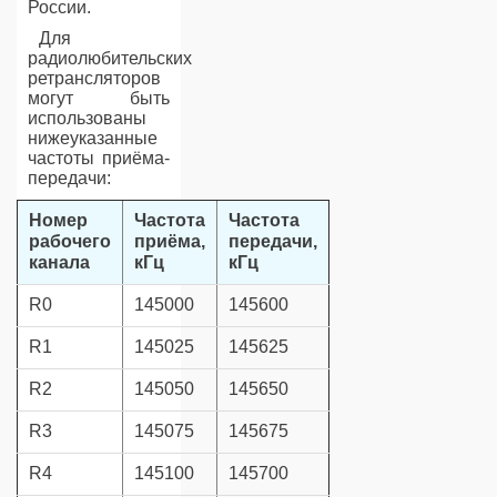
России.
Для
радиолюбительских
ретрансляторов
могут быть
использованы
нижеуказанные
частоты приёма-
передачи:
Номер
Частота
Частота
рабочего
приёма,
передачи,
канала
кГц
кГц
R0
145000
145600
R1
145025
145625
R2
145050
145650
R3
145075
145675
R4
145100
145700