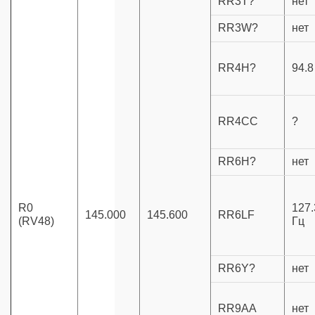
RR3T?
нет
RR3W?
нет
RR4H?
94.8
RR4CC
?
RR6H?
нет
R0
127.
145.000
145.600
RR6LF
(RV48)
Гц
RR6Y?
нет
RR9AA
нет