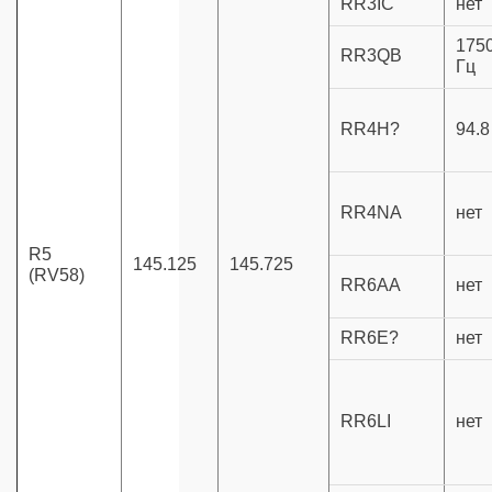
RR3IC
нет
175
RR3QB
Гц
RR4H?
94.8
RR4NA
нет
R5
145.125
145.725
(RV58)
RR6AA
нет
RR6E?
нет
RR6LI
нет