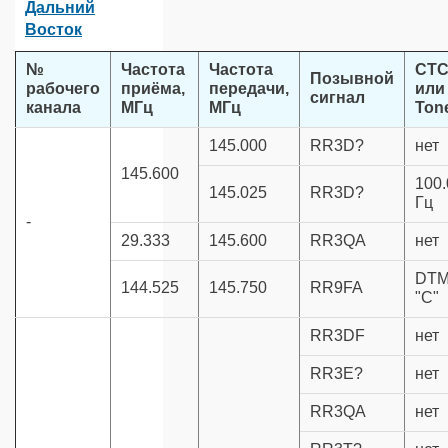
Дальний
Восток
№
Частота
Частота
CT
Позывной
рабочего
приёма,
передачи,
или
сигнал
канала
МГц
МГц
Ton
145.000
RR3D?
нет
145.600
100.
145.025
RR3D?
Гц
-
29.333
145.600
RR3QA
нет
DT
144.525
145.750
RR9FA
"C"
RR3DF
нет
RR3E?
нет
RR3QA
нет