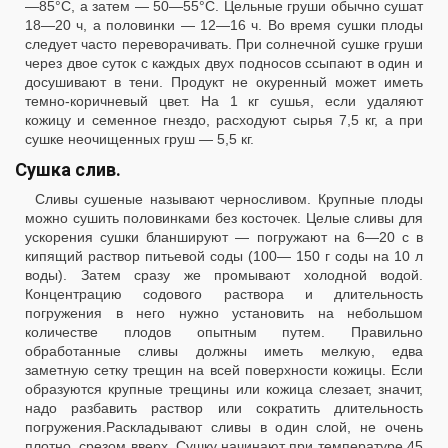
—85°С, а затем — 50—55°С. Цельные груши обычно сушат
18—20 ч, а половинки — 12—16 ч. Во время сушки плоды
следует часто переворачивать. При солнечной сушке груши
через двое суток с каждых двух подносов ссыпают в один и
досушивают в тени. Продукт не окуренный может иметь
темно-коричневый цвет. На 1 кг сушья, если удаляют
кожицу и семенное гнездо, расходуют сырья 7,5 кг, а при
сушке неочищенных груш — 5,5 кг.
Сушка слив.
Сливы сушеные называют черносливом. Крупные плоды
можно сушить половинками без косточек. Целые сливы для
ускорения сушки бланшируют — погружают на 6—20 с в
кипящий раствор питьевой соды (100— 150 г соды на 10 л
воды). Затем сразу же промывают холодной водой.
Концентрацию содового раствора и длительность
погружения в него нужно установить на небольшом
количестве плодов опытным путем. Правильно
обработанные сливы должны иметь мелкую, едва
заметную сетку трещин на всей поверхности кожицы. Если
образуются крупные трещины или кожица слезает, значит,
надо разбавить раствор или сократить длительность
погружения.Раскладывают сливы в один слой, не очень
плотно, срезом вверх. Сушку начинают при температуре 45