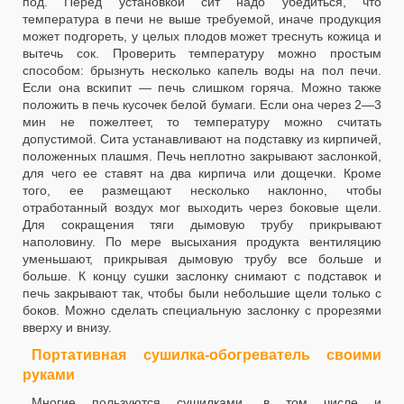
под. Перед установкой сит надо убедиться, что
температура в печи не выше требуемой, иначе продукция
может подгореть, у целых плодов может треснуть кожица и
вытечь сок. Проверить температуру можно простым
способом: брызнуть несколько капель воды на пол печи.
Если она вскипит — печь слишком горяча. Можно также
положить в печь кусочек белой бумаги. Если она через 2—3
мин не пожелтеет, то температуру можно считать
допустимой. Сита устанавливают на подставку из кирпичей,
положенных плашмя. Печь неплотно закрывают заслонкой,
для чего ее ставят на два кирпича или дощечки. Кроме
того, ее размещают несколько наклонно, чтобы
отработанный воздух мог выходить через боковые щели.
Для сокращения тяги дымовую трубу прикрывают
наполовину. По мере высыхания продукта вентиляцию
уменьшают, прикрывая дымовую трубу все больше и
больше. К концу сушки заслонку снимают с подставок и
печь закрывают так, чтобы были небольшие щели только с
боков. Можно сделать специальную заслонку с прорезями
вверху и внизу.
Портативная сушилка-обогреватель своими
руками
Многие пользуются сушилками, в том числе и