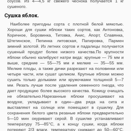
соусов. Из 4—4,5 кг свежего чеснока получается 1 кг
сушеного.
Сушка яблок.
Наиболее пригодны сорта с плотной белой мякотью.
Хороши для сушки яблоки таких сортов, как Антоновка,
Коричное, Боровинка, Титовка, Анис, Апорт, Славянка,
Штетинское, Пепинка литовская, Папировка, Пармен
зимний золотой. Из летних сортов и падалицы получается
сушеный продукт более низкого качества.По крупности
яблоки обычно калибруют натри вида: крупные — 75 мм и
выше, средние — 55—75 мм и мелкие — 35—55 мм.
Мелкие плоды, а также дички разрезают на половинки или
четыре части, или сушат целиком. Крупные яблоки можно
сушить только дольками или кружочками толщиной 5—7
мм. Резать лучше после удаления семенного гнезда, что
дает продукцию более высокого качества. Кожицу очищать
не обязательно.Нарезанные яблоки просушивают на
воздухе, укладывают в один—два ряда на сита и
выставляют на солнце или помещают в сушилку. Для
сохранения белого цвета резаные яблоки предварительно
5—10 мин окуривают серой. В сушилке устанавливают
температуру 75—85°С, а к концу сушки, когда яблоки
потеряют 2/3 влаги, температуру снижают до 50—60°С.