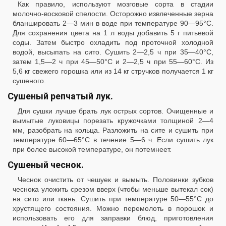
Как правило, используют мозговые сорта в стадии
молочно-восковой спелости. Осторожно извлеченные зерна
бланшировать 2—3 мин в воде при температуре 90—95°С.
Для сохранения цвета на 1 л воды добавить 5 г питьевой
соды. Затем быстро охладить под проточной холодной
водой, высыпать на сито. Сушить 2—2,5 ч при 35—40°С,
затем 1,5—2 ч при 45—50°С и 2—2,5 ч при 55—60°С. Из
5,6 кг свежего горошка или из 14 кг стручков получается 1 кг
сушеного.
Сушеный репчатый лук.
Для сушки лучше брать лук острых сортов. Очищенные и
вымытые луковицы порезать кружочками толщиной 2—4
мм, разобрать на кольца. Разложить на сите и сушить при
температуре 60—65°С в течение 5—6 ч. Если сушить лук
при более высокой температуре, он потемнеет.
Сушеный чеснок.
Чеснок очистить от чешуек и вымыть. Половинки зубков
чеснока уложить срезом вверх (чтобы меньше вытекал сок)
на сито или ткань. Сушить при температуре 50—55°С до
хрустящего состояния. Можно перемолоть в порошок и
использовать его для заправки блюд, приготовления