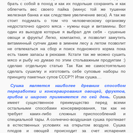
брать с собой в поход и как их подольше сохранить и как
облегчить вес своего пайка (минус той же тушенки
железная банка и как следствие увеличение веса). А так же
стоит подумать о том что человеческому организму
недостаточно одного мяса - нужны еще и витамины. Вот
один из выходов которые я выбрал для себя - сушеные
овощи и фрукты! Легко, компактно, и позволит замутить
витаминный супчик даже в зимнем лесу а летом позволит
не отвлекаться на сбор и поиск подножного корма пока
есть такие запасы в рюкзаке. Кстати так же можно сушить
мясо и рыбу но думаю по этим стольважным продуктам :)
сделаю отдельную статью Так Как же самостоятельно
сделать сушилку и изготовить себе суповые наборы по
принципу пакетных супов СССР?! Итак сушка....
Сушка является наиболее древним способом
переработки и консервирования овощей, фруктов,
грибов и широко применяется по сей день.
Сушка
имеет существенное преимущество перед всеми
остальными способами консервирования, так как не
требует каких-либо сложных приспособлений и
специальной тары. А солнечно-воздушная сушка протекает
в естественных условиях на открытом воздухе. Сушка
плодов и овощей происходит за счет испарения