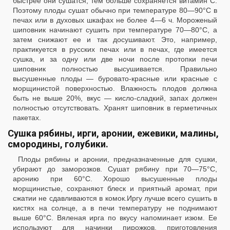
быстрее они сушатся, тем больше сохраняется витамин С.
Поэтому плоды сушат обычно при температуре 80—90°С в
печах или в духовых шкафах не более 4—6 ч. Мороженый
шиповник начинают сушить при температуре 70—80°С, а
затем снижают ее и так досушивают. Это, например,
практикуется в русских печах или в печах, где имеется
сушка, и за одну или две ночи после протопки печи
шиповник полностью высушивается. Правильно
высушенные плоды — буровато-красные или красные с
морщинистой поверхностью. Влажность плодов должна
быть не выше 20%, вкус — кисло-сладкий, запах должен
полностью отсутствовать. Хранят шиповник в герметичных
пакетах.
Сушка рябины, ирги, аронии, ежевики, малины,
смородины, голубики.
Плоды рябины и аронии, предназначенные для сушки,
убирают до заморозков. Сушат рябину при 70—75°С,
аронию при 60°С. Хорошо высушенные плоды
морщинистые, сохраняют блеск и приятный аромат, при
сжатии не сдавливаются в комок.Иргу лучше всего сушить в
кистях на солнце, а в печи температуру не поднимают
выше 60°С. Вяленая ирга по вкусу напоминает изюм. Ее
используют для начинки пирожков, приготовления