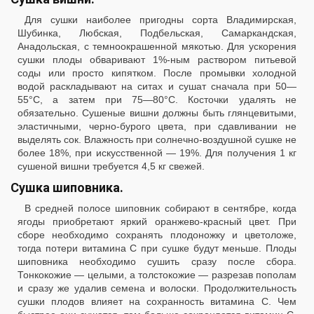
Для сушки наиболее пригодны сорта Владимирская,
Шубинка, Любская, Подбельская, Самаркандская,
Анадольская, с темноокрашенной мякотью. Для ускорения
сушки плоды обваривают 1%-ным раствором питьевой
соды или просто кипятком. После промывки холодной
водой раскладывают на ситах и сушат сначала при 50—
55°С, а затем при 75—80°С. Косточки удалять не
обязательно. Сушеные вишни должны быть глянцевитыми,
эластичными, черно-бурого цвета, при сдавливании не
выделять сок. Влажность при солнечно-воздушной сушке не
более 18%, при искусственной — 19%. Для получения 1 кг
сушеной вишни требуется 4,5 кг свежей.
Сушка шиповника.
В средней полосе шиповник собирают в сентябре, когда
ягоды приобретают яркий оранжево-красный цвет. При
сборе необходимо сохранять плодоножку и цветоложе,
тогда потери витамина С при сушке будут меньше. Плоды
шиповника необходимо сушить сразу после сбора.
Тонкокожие — целыми, а толстокожие — разрезав пополам
и сразу же удалив семена и волоски. Продолжительность
сушки плодов влияет на сохранность витамина С. Чем