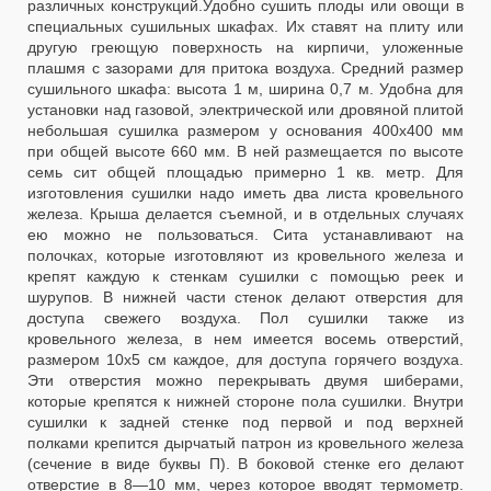
различных конструкций.Удобно сушить плоды или овощи в
специальных сушильных шкафах. Их ставят на плиту или
другую греющую поверхность на кирпичи, уложенные
плашмя с зазорами для притока воздуха. Средний размер
сушильного шкафа: высота 1 м, ширина 0,7 м. Удобна для
установки над газовой, электрической или дровяной плитой
небольшая сушилка размером у основания 400x400 мм
при общей высоте 660 мм. В ней размещается по высоте
семь сит общей площадью примерно 1 кв. метр. Для
изготовления сушилки надо иметь два листа кровельного
железа. Крыша делается съемной, и в отдельных случаях
ею можно не пользоваться. Сита устанавливают на
полочках, которые изготовляют из кровельного железа и
крепят каждую к стенкам сушилки с помощью реек и
шурупов. В нижней части стенок делают отверстия для
доступа свежего воздуха. Пол сушилки также из
кровельного железа, в нем имеется восемь отверстий,
размером 10x5 см каждое, для доступа горячего воздуха.
Эти отверстия можно перекрывать двумя шиберами,
которые крепятся к нижней стороне пола сушилки. Внутри
сушилки к задней стенке под первой и под верхней
полками крепится дырчатый патрон из кровельного железа
(сечение в виде буквы П). В боковой стенке его делают
отверстие в 8—10 мм, через которое вводят термометр.