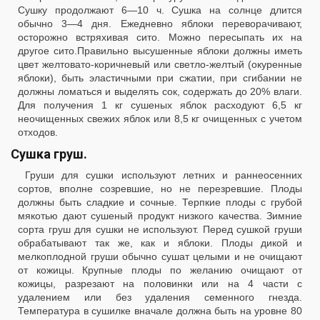
Сушку продолжают 6—10 ч. Сушка на солнце длится
обычно 3—4 дня. Ежедневно яблоки переворачивают,
осторожно встряхивая сито. Можно пересыпать их на
другое сито.Правильно высушенные яблоки должны иметь
цвет желтовато-коричневый или светло-желтый (окуренные
яблоки), быть эластичными при сжатии, при сгибании не
должны ломаться и выделять сок, содержать до 20% влаги.
Для получения 1 кг сушеных яблок расходуют 6,5 кг
неочищенных свежих яблок или 8,5 кг очищенных с учетом
отходов.
Сушка груш.
Груши для сушки используют летних и раннеосенних
сортов, вполне созревшие, но не перезревшие. Плоды
должны быть сладкие и сочные. Терпкие плоды с грубой
мякотью дают сушеный продукт низкого качества. Зимние
сорта груш для сушки не используют. Перед сушкой груши
обрабатывают так же, как и яблоки. Плоды дикой и
мелкоплодной груши обычно сушат целыми и не очищают
от кожицы. Крупные плоды по желанию очищают от
кожицы, разрезают на половинки или на 4 части с
удалением или без удаления семенного гнезда.
Температура в сушилке вначале должна быть на уровне 80