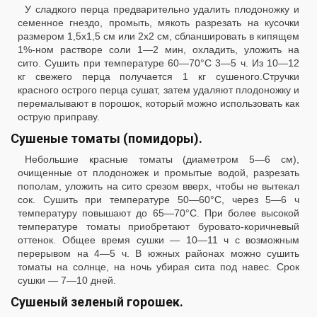
У сладкого перца предварительно удалить плодоножку и
семенное гнездо, промыть, мякоть разрезать на кусочки
размером 1,5х1,5 см или 2x2 см, сбланшировать в кипящем
1%-ном растворе соли 1—2 мин, охладить, уложить на
сито. Сушить при температуре 60—70°С 3—5 ч. Из 10—12
кг свежего перца получается 1 кг сушеного.Стручки
красного острого перца сушат, затем удаляют плодоножку и
перемалывают в порошок, который можно использовать как
острую приправу.
Сушеные томаты (помидоры).
Небольшие красные томаты (диаметром 5—6 см),
очищенные от плодоножек и промытые водой, разрезать
пополам, уложить на сито срезом вверх, чтобы не вытекал
сок. Сушить при температуре 50—60°С, через 5—6 ч
температуру повышают до 65—70°С. При более высокой
температуре томаты приобретают буровато-коричневый
оттенок. Общее время сушки — 10—11 ч с возможным
перерывом на 4—5 ч. В южных районах можно сушить
томаты на солнце, на ночь убирая сита под навес. Срок
сушки — 7—10 дней.
Сушеный зеленый горошек.