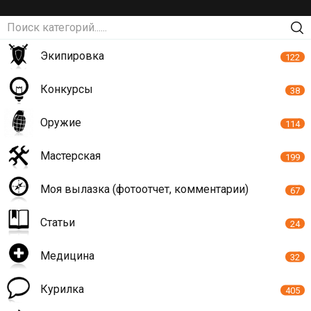
Экипировка
122
Конкурсы
38
Оружие
114
Мастерская
199
Моя вылазка (фотоотчет, комментарии)
67
Статьи
24
Медицина
32
Курилка
405