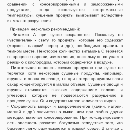
сравнении с консервированными и замороженными
продуктами, когда используются экстремальные
температуры, сушеные продукты выигрывают вследствие
их малого разрушения.
Приведем несколько рекомендаций:
- Витамин А при сушке сохраняется. Поскольку он
чувствителен к свету, то продукты, которые его содержат
(морковь, сладкий перец и др.), необходимо хранить в
темном месте. Некоторое количество витамина С теряется
во процессе нарезки, измельчения, поскольку он вступает в
реакцию с кислородом, который содержится в воздухе.
- Питательная ценность свежих продуктов при сушке не
теряется, хотя некоторые сушеные продукты, например,
фрукты, становятся слаще, т.к. при потере продуктом влаги
сахар концентрируется в малом объеме. Сушеные овощи и
фрукты отличаются высоким содержанием волокон и
углеводов, которые не подвергаются разрушению в
процессе сушки. Они содержат малое количество жиров.
- Сохранность микро- и макроэлементов (калий, натрий,
магний и др.) значительно выше, чем при любых других
методах, включая консервирование. При консервировании
есть опасность развития ботулизма вследствие того, что
бактерии легко размножаются в жидкой среде. В случае с