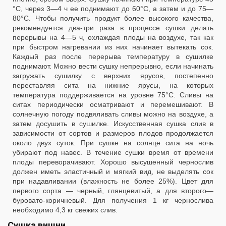
°С, через 3—4 ч ее поднимают до 60°С, а затем и до 75—
80°С. Чтобы получить продукт более высокого качества,
рекомендуется два-три раза в процессе сушки делать
перерывы на 4—5 ч, охлаждая плоды на воздухе, так как
при быстром нагревании из них начинает вытекать сок.
Каждый раз после перерыва температуру в сушилке
поднимают. Можно вести сушку непрерывно, если начинать
загружать сушилку с верхних ярусов, постепенно
переставляя сита на нижние ярусы, на которых
температура поддерживается на уровне 75°С. Сливы на
ситах периодически осматривают и перемешивают. В
солнечную погоду подвяливать сливы можно на воздухе, а
затем досушить в сушилке. Искусственная сушка слив в
зависимости от сортов и размеров плодов продолжается
около двух суток. При сушке на солнце сита на ночь
убирают под навес. В течение сушки время от времени
плоды переворачивают. Хорошо высушенный чернослив
должен иметь эластичный и мягкий вид, не выделять сок
при надавливании (влажность не более 25%). Цвет для
первого сорта — черный, глянцевитый, а для второго—
буровато-коричневый. Для получения 1 кг чернослива
необходимо 4,3 кг свежих слив.
Сушка вишни.