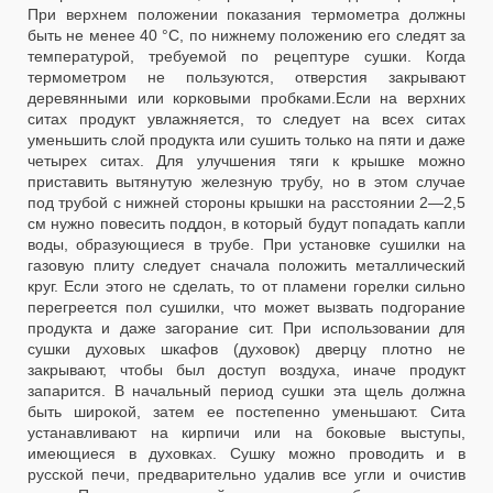
При верхнем положении показания термометра должны
быть не менее 40 °С, по нижнему положению его следят за
температурой, требуемой по рецептуре сушки. Когда
термометром не пользуются, отверстия закрывают
деревянными или корковыми пробками.Если на верхних
ситах продукт увлажняется, то следует на всех ситах
уменьшить слой продукта или сушить только на пяти и даже
четырех ситах. Для улучшения тяги к крышке можно
приставить вытянутую железную трубу, но в этом случае
под трубой с нижней стороны крышки на расстоянии 2—2,5
см нужно повесить поддон, в который будут попадать капли
воды, образующиеся в трубе. При установке сушилки на
газовую плиту следует сначала положить металлический
круг. Если этого не сделать, то от пламени горелки сильно
перегреется пол сушилки, что может вызвать подгорание
продукта и даже загорание сит. При использовании для
сушки духовых шкафов (духовок) дверцу плотно не
закрывают, чтобы был доступ воздуха, иначе продукт
запарится. В начальный период сушки эта щель должна
быть широкой, затем ее постепенно уменьшают. Сита
устанавливают на кирпичи или на боковые выступы,
имеющиеся в духовках. Сушку можно проводить и в
русской печи, предварительно удалив все угли и очистив