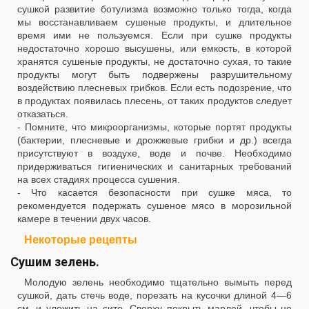
сушкой развитие ботулизма возможно только тогда, когда
мы восстанавливаем сушеные продукты, и длительное
время ими не пользуемся. Если при сушке продукты
недостаточно хорошо высушены, или емкость, в которой
хранятся сушеные продукты, не достаточно сухая, то такие
продукты могут быть подвержены разрушительному
воздействию плесневых грибков. Если есть подозрение, что
в продуктах появилась плесень, от таких продуктов следует
отказаться.
- Помните, что микроорганизмы, которые портят продукты
(бактерии, плесневые и дрожжевые грибки и др.) всегда
присутствуют в воздухе, воде и почве. Необходимо
придерживаться гигиенических и санитарных требований
на всех стадиях процесса сушения.
- Что касается безопасности при сушке мяса, то
рекомендуется подержать сушеное мясо в морозильной
камере в течении двух часов.
Некоторые рецепты
Сушим зелень.
Молодую зелень необходимо тщательно вымыть перед
сушкой, дать стечь воде, порезать на кусочки длиной 4—6
см. и уложить на сито. Сверху покрыть марлей, чтобы не