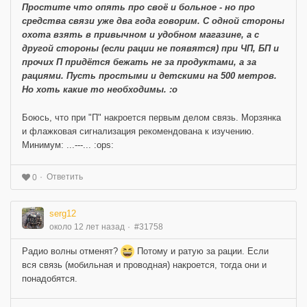
Простите что опять про своё и больное - но про
средства связи уже два года говорим. С одной стороны
охота взять в привычном и удобном магазине, а с
другой стороны (если рации не появятся) при ЧП, БП и
прочих
П
придётся бежать не за продуктами, а за
рациями. Пусть простыми и детскими на 500 метров.
Но хоть какие то необходимы. :o
Боюсь, что при "П" накроется первым делом связь. Морзянка
и флажковая сигнализация рекомендована к изучению.
Минимум: ...---... :ops:
Ответить
0
serg12
около 12 лет назад
#31758
Радио волны отменят?
Потому и ратую за рации. Если
вся связь (мобильная и проводная) накроется, тогда они и
понадобятся.