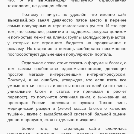
что. А на
выживай.рф
чувствуется отработанная
технология, не дающая сбоев.
Поэтому я ничуть не удивлён, что именно сайт
выживай.рф
занял девяносто пятое место в перечне
самых популярных интерент-магазинов рунета. И это при
том, что создание, развитии и поддержка ресурса целиком
и полностью лежит на плечах группы молодых энтузиастов,
у которых нет огромного бюджета на продвижение и
рекламу. Но старание и помощь сообщества несомненно
поспособствуют дальнейшей популярности портала.
Отдельное слово стоит сказать о форуме и блогах, о
том самом сообществе единомышленников, делающих
простой магазин интереснейшим интернет-ресурсом.
Пожалуй, я не ошибусь, утверждая, что если взять все
умные статьи, отзывы и советы пользователей (и это лишь
уникальные блоги и статьи, не принимая в расчет
перепост), то получится отличная книга о выживании на
просторах России, полезная и нужная. Только лишь
медицинский раздел и (хе-хе) масса блогов о качестве
тушёнки, вкупе с выработанной системой бальной оценки
данного продукта, стоят отдельного издания.
Более того, на страницах сайта сложилась