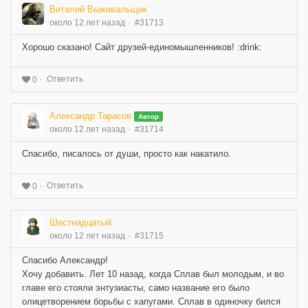
Виталий Выживальщик
около 12 лет назад
#31713
Хорошо сказано! Сайт друзей-единомышленников! :drink:
Ответить
0
Александр Тарасов
Автор
около 12 лет назад
#31714
Спасибо, писалось от души, просто как накатило.
Ответить
0
Шестнадцатый
около 12 лет назад
#31715
Спасибо Александр!
Хочу добавить. Лет 10 назад, когда Сплав был молодым, и во
главе его стояли энтузиасты, само название его было
олицетворением борьбы с хапугами. Сплав в одиночку бился