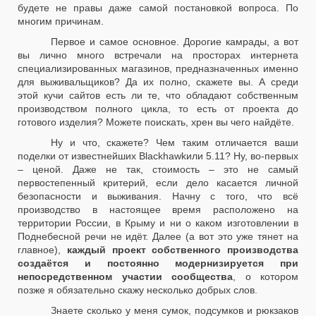
будете не правы даже самой постановкой вопроса. По
многим причинам.
Первое и самое основное. Дорогие камрады, а вот
вы лично много встречали на просторах интернета
специализированных магазинов, предназначенных именно
для выживальщиков? Да их полно, скажете вы. А среди
этой кучи сайтов есть ли те, что обладают собственным
производством полного цикла, то есть от проекта до
готового изделия? Можете поискать, хрен вы чего найдёте.
Ну и что, скажете? Чем таким отличается ваши
поделки от известнейших Blackhawkили 5.11? Ну, во-первых
– ценой. Даже не так, стоимость – это не самый
первостепенный критерий, если дело касается личной
безопасности и выживания. Начну с того, что всё
производство в настоящее время расположено на
территории России, в Крыму и ни о каком изготовлении в
Поднебесной речи не идёт. Далее (а вот это уже тянет на
главное),
каждый проект собственного производства
создаётся и постоянно модернизируется при
непосредственном участии сообщества
, о котором
позже я обязательно скажу несколько добрых слов.
Знаете сколько у меня сумок, подсумков и рюкзаков