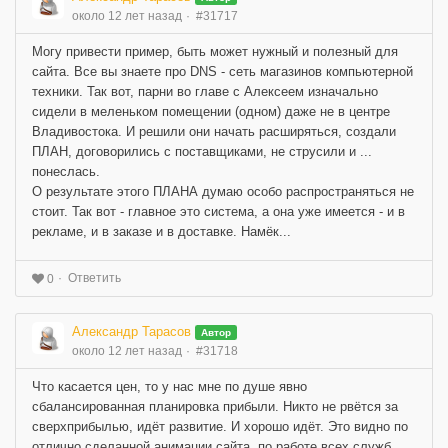
около 12 лет назад
#31717
Могу привести пример, быть может нужный и полезный для
сайта. Все вы знаете про DNS - сеть магазинов компьютерной
техники. Так вот, парни во главе с Алексеем изначально
сидели в меленьком помещении (одном) даже не в центре
Владивостока. И решили они начать расширяться, создали
ПЛАН, договорились с поставщиками, не струсили и ...
понеслась.
О результате этого ПЛАНА думаю особо распространяться не
стоит. Так вот - главное это система, а она уже имеется - и в
рекламе, и в заказе и в доставке. Намёк...
Ответить
0
Александр Тарасов
Автор
около 12 лет назад
#31718
Что касается цен, то у нас мне по душе явно
сбалансированная планировка прибыли. Никто не рвётся за
сверхприбылью, идёт развитие. И хорошо идёт. Это видно по
отлично сделанной анимации сайта, по работе всех служб.