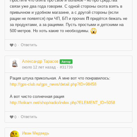
Простите что опять про своё и больное - но про средства
связи уже два года говорим. С одной стороны охота взять в
привычном и удобном магазине, а с другой стороны (если
рации не появятся) при ЧП, БП и прочих
П
придётся бежать не
за продуктами, а за рациями. Пусть простыми и детскими на
500 метров. Но хоть какие то необходимы.
Ответить
0
Александр Тарасов
Автор
около 12 лет назад
#31739
Рация штука прикольная. А мне вот что понравилось:
http://gps-club.ru/gps_news/detail.php?ID=98458
А вот чисто солнечная рация
http://krikam.net/shop/radio/index.php?ELEMENT_ID=5058
Ответить
0
Иван Медведь