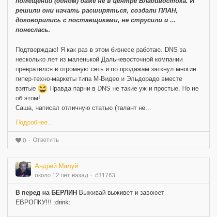
помещении (одном) даже не в центре Владивостока. И
решили они начать расширяться, создали ПЛАН,
договорились с поставщиками, не струсили и ...
понеслась.
Подтверждаю! Я как раз в этом бизнесе работаю. DNS за
несколько лет из маленькой Дальневосточной компании
превратился в огромную сеть и по продажам заткнул многие
гипер-техно-маркеты типа М-Видео и Эльдорадо вместе
взятые
Правда парни в DNS не такие уж и простые. Но не
об этом!
Саша, написал отличную статью (талант не...
Подробнее...
Ответить
0
Андрей Малуй
около 12 лет назад
#31763
В перед на БЕРЛИН
Выживай выживет и завоюет
ЕВРОПКУ!!! :drink: