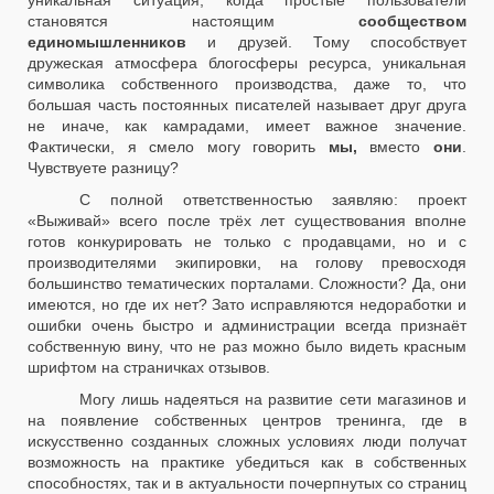
уникальная ситуация, когда простые пользователи
становятся настоящим
сообществом
единомышленников
и друзей. Тому способствует
дружеская атмосфера блогосферы ресурса, уникальная
символика собственного производства, даже то, что
большая часть постоянных писателей называет друг друга
не иначе, как камрадами, имеет важное значение.
Фактически, я смело могу говорить
мы,
вместо
они
.
Чувствуете разницу?
С полной ответственностью заявляю: проект
«Выживай» всего после трёх лет существования вполне
готов конкурировать не только с продавцами, но и с
производителями экипировки, на голову превосходя
большинство тематических порталами. Сложности? Да, они
имеются, но где их нет? Зато исправляются недоработки и
ошибки очень быстро и администрации всегда признаёт
собственную вину, что не раз можно было видеть красным
шрифтом на страничках отзывов.
Могу лишь надеяться на развитие сети магазинов и
на появление собственных центров тренинга, где в
искусственно созданных сложных условиях люди получат
возможность на практике убедиться как в собственных
способностях, так и в актуальности почерпнутых со страниц