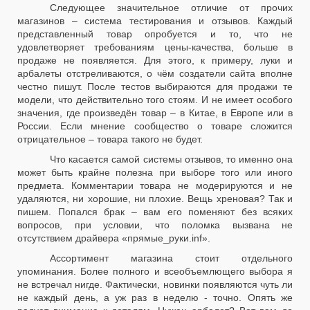
Следующее значительное отличие от прочих
магазинов – система тестирования и отзывов. Каждый
представленный товар опробуется и то, что не
удовлетворяет требованиям цены-качества, больше в
продаже не появляется. Для этого, к примеру, луки и
арбалеты отстреливаются, о чём создатели сайта вполне
честно пишут. После тестов выбираются для продажи те
модели, что действительно того стоям. И не имеет особого
значения, где произведён товар – в Китае, в Европе или в
России. Если мнение сообщество о товаре сложится
отрицательное – товара такого не будет.
Что касается самой системы отзывов, то именно она
может быть крайне полезна при выборе того или иного
предмета. Комментарии товара не модерируются и не
удаляются, ни хорошие, ни плохие. Вещь хреновая? Так и
пишем. Попался брак – вам его поменяют без всяких
вопросов, при условии, что поломка вызвана не
отсутствием драйвера «прямые_руки.inf».
Ассортимент магазина стоит отдельного
упоминания. Более полного и всеобъемлющего выбора я
не встречал нигде. Фактически, новинки появляются чуть ли
не каждый день, а уж раз в неделю - точно. Опять же