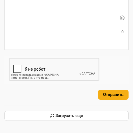
-
-
-
-
-
-
-
-
-
-
-
-
-
-
-
-
-
-
0
-
-
-
-
-
-
Отправить
Загрузить еще