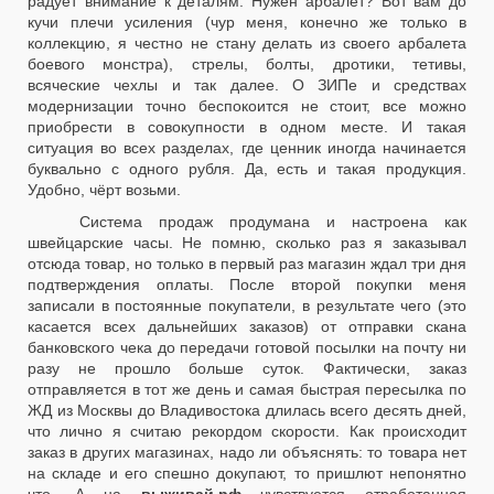
радует внимание к деталям. Нужен арбалет? Вот вам до
кучи плечи усиления (чур меня, конечно же только в
коллекцию, я честно не стану делать из своего арбалета
боевого монстра), стрелы, болты, дротики, тетивы,
всяческие чехлы и так далее. О ЗИПе и средствах
модернизации точно беспокоится не стоит, все можно
приобрести в совокупности в одном месте. И такая
ситуация во всех разделах, где ценник иногда начинается
буквально с одного рубля. Да, есть и такая продукция.
Удобно, чёрт возьми.
Система продаж продумана и настроена как
швейцарские часы. Не помню, сколько раз я заказывал
отсюда товар, но только в первый раз магазин ждал три дня
подтверждения оплаты. После второй покупки меня
записали в постоянные покупатели, в результате чего (это
касается всех дальнейших заказов) от отправки скана
банковского чека до передачи готовой посылки на почту ни
разу не прошло больше суток. Фактически, заказ
отправляется в тот же день и самая быстрая пересылка по
ЖД из Москвы до Владивостока длилась всего десять дней,
что лично я считаю рекордом скорости. Как происходит
заказ в других магазинах, надо ли объяснять: то товара нет
на складе и его спешно докупают, то пришлют непонятно