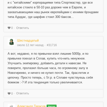
и с "китайскими" корпорациями типа Спортмастер, где все
китайское стоило в 50-10 раз дороже чем в Европе, и
захватывающими наш рынок европейцами с ихними брэндами
типа Адидас, где шарфик стоил 300 баксов...
Ответить
0
Шестнадцатый
около 12 лет назад
#31716
А вот, недавно, я по привычки взял лишние 5000р, и по
привычке поехал в Сплав, купить что-нить ненужное.
Улучшить экипировку, добавить детали к навесам. Не
поверите, пролазил больше часа, по огромному залу в
Новогиреево, и ничего не купил почти. Так, браслетик и
цепочку. Просто теперь, с 5т.р. в Сплаве чувствуешь себя
бомжом :-? И эта тенденция только увеличивается.
Ответить
0
Александр Тарасов
Автор