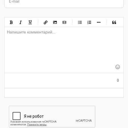
E-mail
-
-
-
-
-
-
-
-
-
-
-
-
-
-
-
-
-
-
-
-
-
-
-
-
-
-
-
-
-
-
-
-
-
-
-
-
-
-
-
0
-
-
-
-
-
-