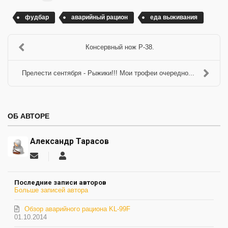
фудбар
аварийный рацион
еда выживания
Консервный нож Р-38.
Прелести сентября - Рыжики!!! Мои трофеи очередно...
ОБ АВТОРЕ
Александр Тарасов
Подписаться
Александр
на
Тарасов
обновление
Последние записи авторов
автора
Больше записей автора
Обзор аварийного рациона KL-99F
01.10.2014