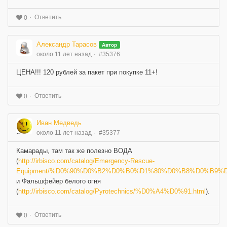
Ответить
0
Александр Тарасов
Автор
около 11 лет назад
#35376
ЦЕНА!!! 120 рублей за пакет при покупке 11+!
Ответить
0
Иван Медведь
около 11 лет назад
#35377
Камарады, там так же полезно ВОДА
(
http://irbisco.com/catalog/Emergency-Rescue-
Equipment/%D0%90%D0%B2%D0%B0%D1%80%D0%B8%D0%B9%
и Фальшфейер белого огня
(
http://irbisco.com/catalog/Pyrotechnics/%D0%A4%D0%91.html
).
Ответить
0