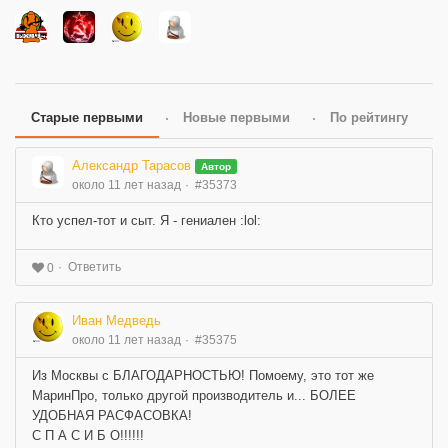
Старые первыми
Новые первыми
По рейтингу
Александр Тарасов
Автор
около 11 лет назад
#35373
Кто успел-тот и сыт. Я - гениален :lol:
Ответить
0
Иван Медведь
около 11 лет назад
#35375
Из Москвы с БЛАГОДАРНОСТЬЮ! Помоему, это тот же
МаринПро, только другой производитель и... БОЛЕЕ
УДОБНАЯ РАСФАСОВКА!
С П А С И Б О!!!!!!