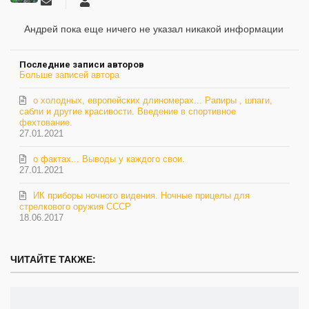
Подписаться
Андрей
на
обновление
Андрей пока еще ничего не указал никакой информации
автора
Последние записи авторов
Больше записей автора
о холодных, европейских длиномерах... Рапиры , шпаги,
сабли и другие красивости. Введение в спортивное
фехтование.
27.01.2021
о фактах... Выводы у каждого свои.
27.01.2021
ИК приборы ночного видения. Ночные прицелы для
стрелкового оружия СССР
18.06.2017
ЧИТАЙТЕ ТАКЖЕ: