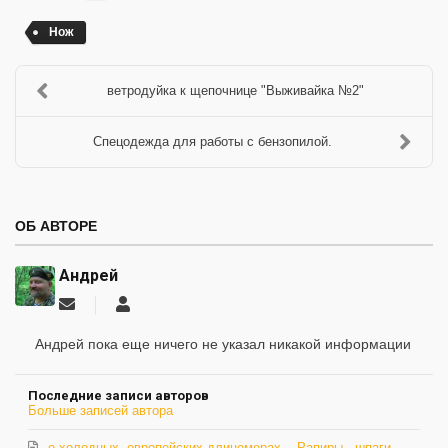
Нож
ветродуйка к щепочнице "Выживайка №2"
Спецодежда для работы с бензопилой.
ОБ АВТОРЕ
Андрей
Подписаться
Андрей
на
обновление
Андрей пока еще ничего не указал никакой информации
автора
Последние записи авторов
Больше записей автора
о холодных, европейских длиномерах... Рапиры , шпаги,