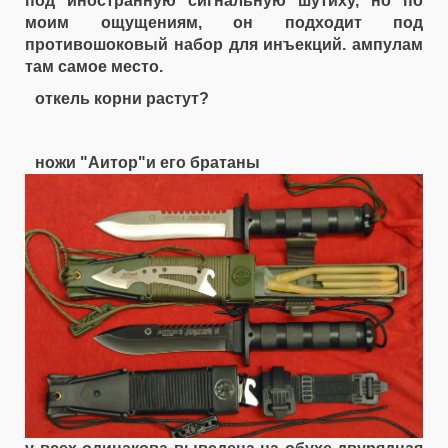
под иностранную сигнальную шутиху, но по
моим ощущениям, он подходит под
противошоковый набор для инъекций. ампулам
там самое место.
откель корни растут?
ножи "Аитор"и его братаны