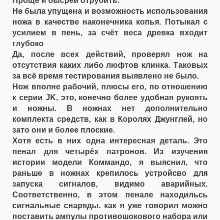
Проще и бысрей отрубить.
Не была упущена и возможность использования
ножа в качестве наконечника копья. Потыкал с
усилием в пень, за счёт веса древка входит
глубоко
Да, после всех действий, проверял нож на
отсутствия каких либо люфтов клинка. Таковых
за всё время тестирования выявлено не было.
Нож вполне рабочий, плюсы его, по отношению
к серии JK, это, конечно более удобная рукоять
и ножны. В ножнах нет дополнительно
комплекта средств, как в Королях Джунглей, но
зато они и более плоские.
Хотя есть в них одна интересная деталь. Это
пенал для четырёх патронов. Из изучения
истории модели Коммандо, я выяснил, что
раньше в ножнах крепилось устройсво для
запуска сигналов, видимо аварийных.
Соответственно, в этом пенале находильсь
сигнальные снаряды. как я уже говорил можно
поставить ампулы противошокового набора или