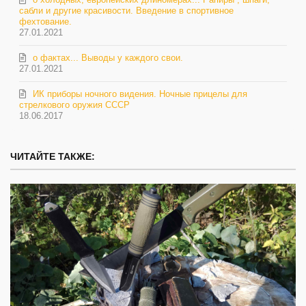
сабли и другие красивости. Введение в спортивное
фехтование.
27.01.2021
о фактах... Выводы у каждого свои.
27.01.2021
ИК приборы ночного видения. Ночные прицелы для
стрелкового оружия СССР
18.06.2017
ЧИТАЙТЕ ТАКЖЕ: