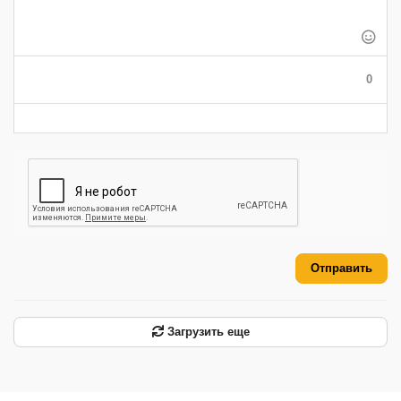
-
-
-
-
-
-
-
-
-
-
-
-
-
-
-
0
-
-
-
-
-
-
Отправить
Загрузить еще