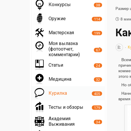
Конкурсы
38
Размер 
Оружие
114
8 мин
Ка
Мастерская
199
Моя вылазка
К
(фотоотчет,
67
комментарии)
Всем
Статьи
причи
24
комме
этого 
Медицина
32
Но о
Курилка
Начн
405
время 
Тесты и обзоры
179
Академия
34
Выживания