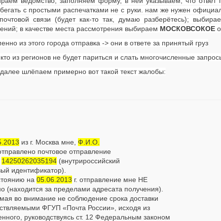
раем ведомство, заполняем форму, в ней указываем, что ответ
(бегать с простыми распечатками не с руки. нам же нужен официа
 почтовой связи (будет как-то так, думаю разберётесь); выбир
ений; в качестве места рассмотрения выбираем
МОСКОВСОКОЕ
о
менно из этого города отправка -> они в ответе за принятый груз
икто из регионов не будет париться и слать многочисленные запрос
 далее шлёпаем примерно вот такой текст жалобы:
5.2013
из г. Москва мне,
Ф.И.О.
отправлено почтовое отправление
р
14250262035194
(внутрироссийский
вый идентификатор).
стоянию на
05.06.2013
г. отправление мне НЕ
о (находится за пределами адресата получения).
мая во внимание не соблюдение срока доставки
ствляемыми ФГУП «Почта России», исходя из
нного, руководствуясь ст. 12 Федеральным законом