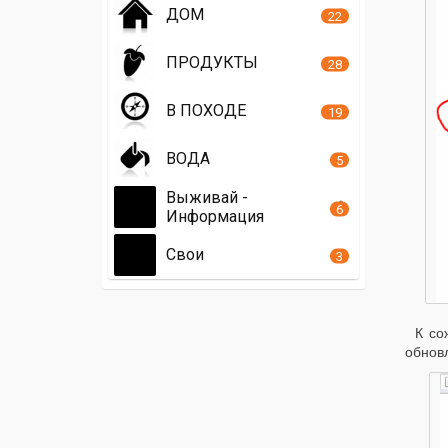
ДОМ
22
ПРОДУКТЫ
28
В ПОХОДЕ
19
ВОДА
5
Выживай -
6
Информация
Свои
3
К со
обнов