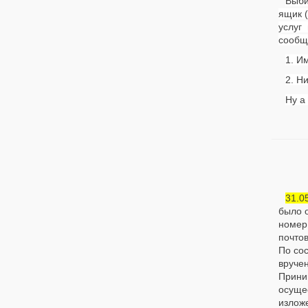
Выби
ящик 
услуг
сообщ
1. И
2. Н
Ну а
31.0
было 
номе
почто
По со
вручен
Прини
осуще
изложе