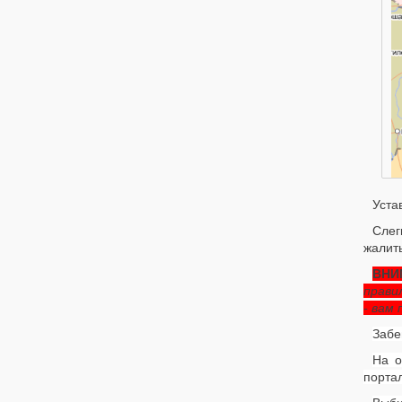
Уста
Слег
жалить
ВНИ
прави
- вам
Забе
На о
портал