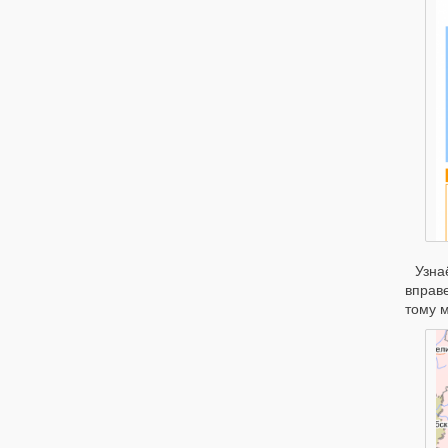
Узна
вправе
тому м