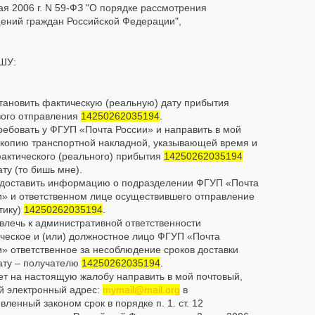
ая 2006 г. N 59-ФЗ "О порядке рассмотрения
ений граждан Российской Федерации",
ШУ:
становить фактическую (реальную) дату прибытия
вого отправления
14250262035194
.
ребовать у ФГУП «Почта России» и направить в мой
 копию транспортной накладной, указывающей время и
фактического (реального) прибытия
14250262035194
ту (то бишь мне).
едоставить информацию о подразделении ФГУП «Почта
и» и ответственном лице осуществившего отправление
тику)
14250262035194
.
влечь к административной ответственности
ческое и (или) должностное лицо ФГУП «Почта
» ответственное за несоблюдение сроков доставки
ату – получателю
14250262035194
.
ет на настоящую жалобу направить в мой почтовый,
ой электронный адрес:
mymail@mail.org
в
вленный законом срок в порядке п. 1. ст. 12