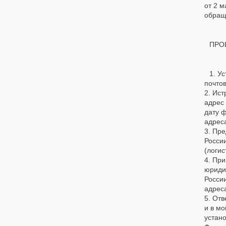
от 2 м
обращ
ПРО
1. У
почто
2. Ист
адрес
дату 
адреса
3. Пр
Росси
(логис
4. При
юриди
России
адрес
5. Отв
и в м
устано