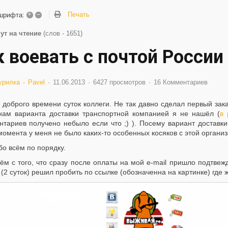
+
–
Печать
шрифта:
ут на чтение
(слов - 1651)
к воевать с почтой России
урилка
Pavel
11.06.2013
6427 просмотров
16 Комментариев
 доброго времени суток коллеги. Не так давно сделал первый зак
нам варианта доставки транспортной компанией я не нашёл (
в
нтариев получено небыло если что ;) ). Посему вариант доставки
момента у меня не было каких-то особенных косяков с этой организ
бо всём по порядку.
ём с того, что сразу после оплаты на мой e-mail пришло подтве
(2 суток) решил пробить по ссылке (обозначенна на картинке) где 