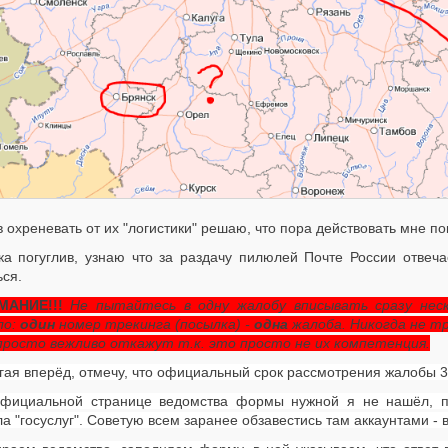
в охреневать от их "логистики" решаю, что пора действовать мне по
ка погуглив, узнаю что за раздачу пилюлей Почте России отве
ся.
МАНИЕ!!!
Не пытайтесь в одну жалобу вписывать сразу нес
ло:
один
номер трекинга (посылка) -
одна
жалоба. Никогда не т
 просто вежливо откажут т.к. это просто не их компетенция.
гая вперёд, отмечу, что официальный срок рассмотрения жалобы 30
фициальной странице ведомства формы нужной я не нашёл, п
а "госуслуг". Советую всем заранее обзавестись там аккаунтами - 