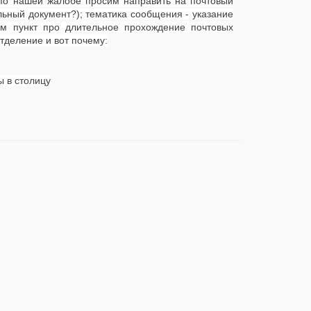
 по нашей жалобе просим направить на почтовый
льный документ?); тематика сообщения - указание
аем пункт про длительное прохождение почтовых
тделение и вот почему:
ы в столицу