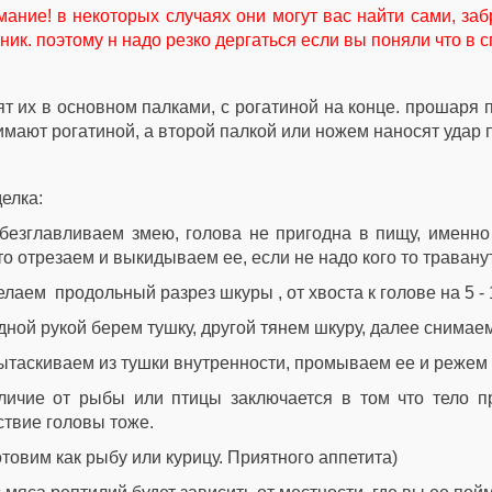
ание! в некоторых случаях они могут вас найти сами, заб
ник. поэтому н надо резко дергаться если вы поняли что в с
т их в основном палками, с рогатиной на конце. прошаря 
мают рогатиной, а второй палкой или ножем наносят удар 
елка:
безглавливаем змею, голова не пригодна в пищу, именно
то отрезаем и выкидываем ее, если не надо кого то траванут
елаем продольный разрез шкуры , от хвоста к голове на 5 - 
дной рукой берем тушку, другой тянем шкуру, далее снимае
ытаскиваем из тушки внутренности, промываем ее и режем 
тличие от рыбы или птицы заключается в том что тело п
ствие головы тоже.
отовим как рыбу или курицу. Приятного аппетита)