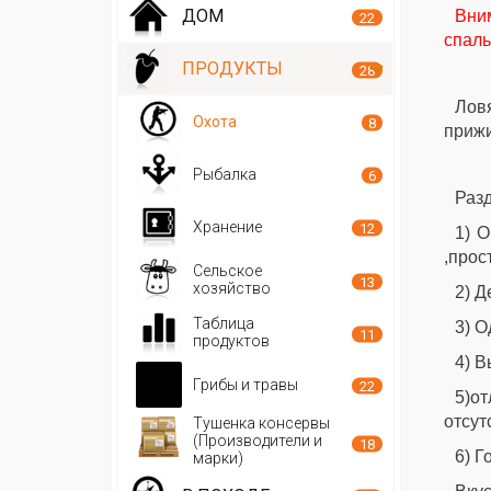
ДОМ
Вним
22
спаль
ПРОДУКТЫ
28
Ловя
Охота
8
прижи
Рыбалка
6
Разд
Хранение
12
1) О
,прос
Сельское
13
хозяйство
2) Д
Таблица
3) О
11
продуктов
4) В
Грибы и травы
22
5)о
отсут
Тушенка консервы
(Производители и
18
6) Г
марки)