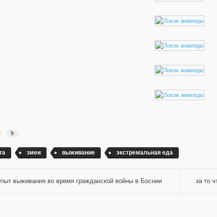
9
та
змеи
выживание
экстремальная еда
пыт выживания во время гражданской войны в Боснии
за то 