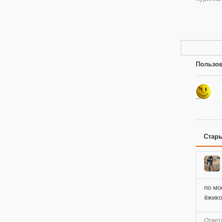
Пользов
Стар
по мо
ёжико
Ответ