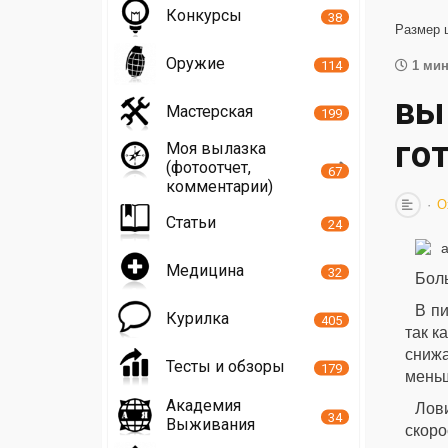
Конкурсы
38
Размер 
Оружие
114
1 мин
вы
Мастерская
199
гот
Моя вылазка
(фотоотчет,
67
комментарии)
О
Статьи
24
Медицина
32
Боль
В пи
Курилка
405
так к
снижа
Тесты и обзоры
179
меньш
Академия
Лови
34
Выживания
скоро