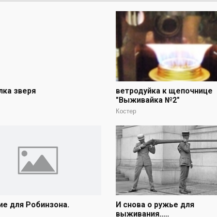
лка зверя
ветродуйка к щепочнице
"Выживайка №2"
Костер
е для Робинзона.
И снова о ружье для
выживания.....