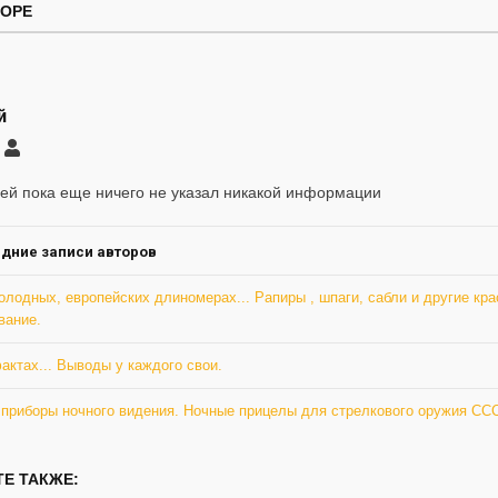
ТОРЕ
й
саться
Андрей
ление
ей пока еще ничего не указал никакой информации
а
дние записи авторов
олодных, европейских длиномерах... Рапиры , шпаги, сабли и другие кр
вание.
актах... Выводы у каждого свои.
 приборы ночного видения. Ночные прицелы для стрелкового оружия СС
Е ТАКЖЕ: