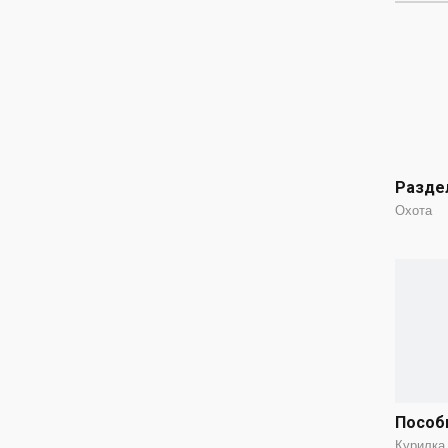
Разде
Охота
Пособи
Курилка