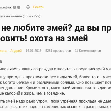
+
–
Печать
шрифта:
ута на чтение
(слов - 279)
 не любите змей? да вы пр
овить! охота на змей
хота
Андрей
14.01.2016
5281 просмотров
11 Комментариев
шая часть наших сограждан относится к поеданию змей мя
щу пригодны практически все виды змей, более того , мясо
ак богато белками и различными солями. Оно повышает по
ет давление. Кроме этого , мясо змей можно считать диети
е калорий и жира, чем в говядине.
ть змей надо рано утром, пока утренняя прохлада не дае
стью. искать их надо на каменистых осыпях, в расщелинах,