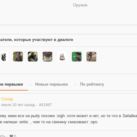
Оружие
атели, которые участвуют в диалоге
ые первыми
Новые первыми
По рейтингу
Сосед
около 10 лет назад
#41967
ему змеи все на рыбу похожи :sigh: хотя может и нет, но те что в Забай
в напиши :write: , чем то на свинину смахивают :ops:
ить
0