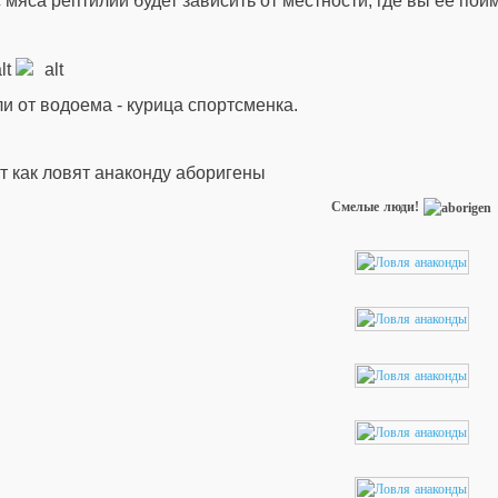
 мяса рептилий будет зависить от местности, где вы ее пой
и от водоема - курица спортсменка.
т как ловят анаконду аборигены
Смелые люди!