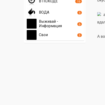
Вкус
В ПОХОДЕ
19
ВОДА
5
Выживай -
вдал
6
Информация
Свои
3
А во