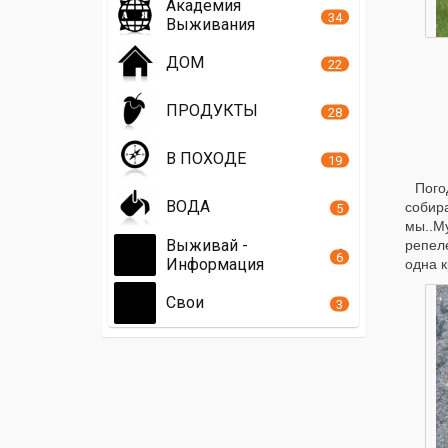
Академия
34
Выживания
ДОМ
22
ПРОДУКТЫ
28
В ПОХОДЕ
19
Пого
ВОДА
собира
5
мы..Му
Выживай -
репел
6
Информация
одна к
Свои
3