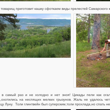
 товарищ приготовит кашку сфоткаем виды прелестей Самарского кр
 в самый раз и не холодно и нет зноя! Цикады пели как ог
ь,охотились на неспящих мелких грызунов. Жаль не удалось чет
цу Луну. Толи глинтвейн был суперским,толи прохлада,но спать не