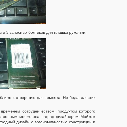
 и 3 запасных болтиков для плашки рукоятки.
ближе к отверстию для темляка. Не беда. хлястик
 временем сотрудничеством, продуктом которого
остоенным множества наград дизайнером Майком
сходный дизайн с эргономичностью конструкции и