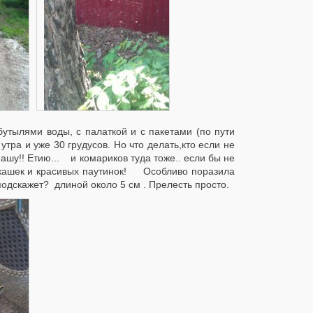
бутылями воды, с палаткой и с пакетами (по пути
тра и уже 30 грудусов. Но что делать,кто если не
ашу!! Етию... и комариков туда тоже.. если бы не
букашек и красивых паутинок! Особливо поразила
подскажет? длиной около 5 см . Прелесть просто.