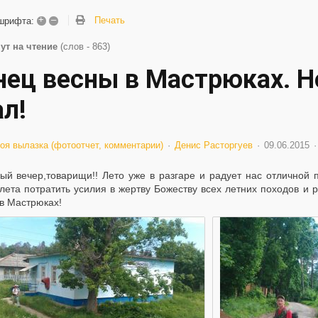
+
–
Печать
шрифта:
ут на чтение
(слов - 863)
нец весны в Мастрюках. Но
ал!
оя вылазка (фотоотчет, комментарии)
Денис Расторгуев
09.06.2015
ый вечер,товарищи!! Лето уже в разгаре и радует нас отличной
лета потратить усилия в жертву Божеству всех летних походов и ры
 в Мастрюках!