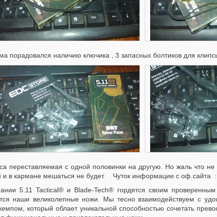
ма порадовался наличию ключика , 3 запасных болтиков для клипсы
са переставляемая с одной половинки на другую. Но жаль что не 
й и в кармане мешаться не будет. Чуток информации с оф.сайта :
ании 5.11 Tactical® и Blade-Tech® гордятся своим проверенным
тся наши великолепные ножи. Мы тесно взаимодействуем с уд
кемпом, который облает уникальной способностью сочетать прево