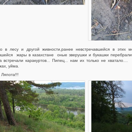
о в лесу и другой живности,ранее невстречавшейся в этих м
вшейся жары в казахстане оные зверушки и букашки перебралис
а встречали каракуртов... Пипец... нам их только не хватало...
ках, уйма.
 Ляпота!!!