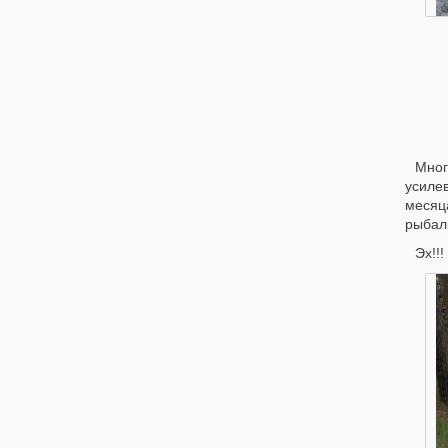
Мног
усиле
месяц
рыбал
Эх!!!