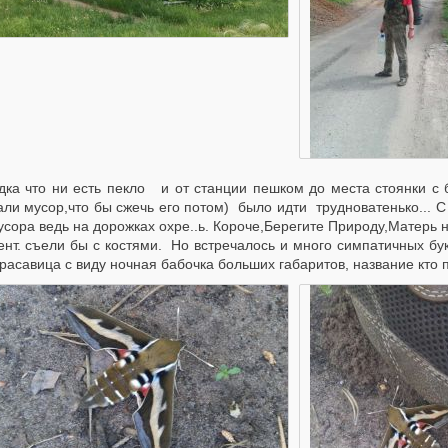
дка что ни есть пекло и от станции пешком до места стоянки с 
ли мусор,что бы сжечь его потом) было идти трудноватенько... C у
сора ведь на дорожках охре..ь. Короче,Берегите Природу,Матерь н
ент. съели бы с костями. Но встречалось и много симпатичных 
расавица с виду ночная бабочка больших габаритов, название кто 