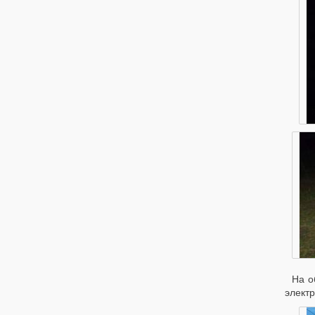
На о
электр