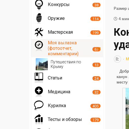
Конкурсы
38
Размер 
Оружие
114
4 мин
Ко
Мастерская
199
уд
Моя вылазка
(фотоотчет,
67
комментарии)
М
Путешествия по
13
Крыму
Добр
канун 
Статьи
24
месту
Медицина
32
Курилка
405
Тесты и обзоры
179