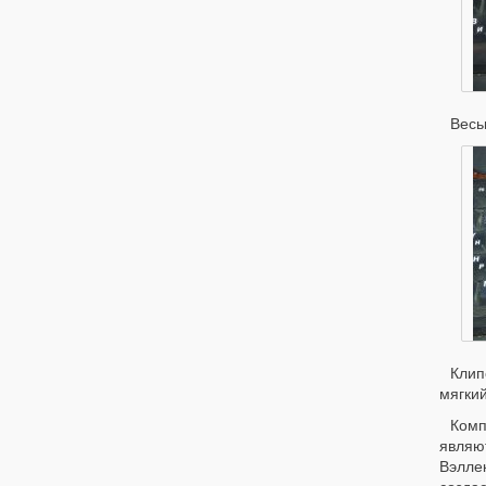
Весь
Клип
мягки
Комп
являю
Вэлле