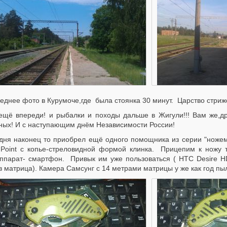
еднее фото в Курумоче,где была стоянка 30 минут. Царство стриже
ещё впереди! и рыбалки и походы дальше в Жигули!!! Вам же,др
ных! И с наступающим днём Независимости России!
дня наконец то приобрел ещё одного помощника из серии "ноже
 Point с копье-стреловидной формой клинка. Прицепим к ножу 
ппарат- смартфон. Привык им уже пользоваться ( HTC Desire HD
 матрица). Камера Самсунг с 14 метрами матрицы у же как год пы