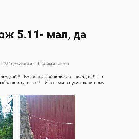
ж 5.11- мал, да
3902 просмотров
8 Комментариев
 погодкой!!! Вот и мы собрались в поход,дабы в
балок и т.д и т.п !! И вот мы в пути к заветному