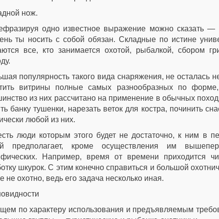
адной нож.
ефразируя одно известное выражение можно сказать — 
ень ты носить с собой обязан. Складные по истине уни
ются все, кто занимается охотой, рыбалкой, сбором гр
ду.
ьшая популярность такого вида снаряжения, не осталась 
етить витрины полные самых разнообразных по форме,
инство из них рассчитано на применение в обычных поход
ть банку тушенки, нарезать веток для костра, починить сн
ически любой из них.
сть люди которым этого будет не достаточно, к ним в п
ой предполагает, кроме осуществления им вышепер
ифических. Например, время от времени приходится чи
отку шкурок. С этим конечно справиться и большой охотнич
е не охотно, ведь его задача несколько иная.
новидности
бщем по характеру использования и предъявляемым требо