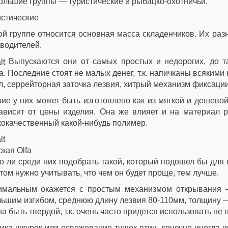
ольшие группы — туристические и рыбацко-охотничьи.
истические
ой группе относится основная масса складенчиков. Их ра
водителей.
Выпускаются они от самых простых и недорогих, до
а. Последние стоят не малых денег, т.к. напичканы всяким
л, серрейторная заточка лезвия, хитрый механизм фиксации,
ие у них может быть изготовлено как из мягкой и дешевой 
ависит от цены изделия. Она же влияет и на материал р
окачественный какой-нибудь полимер.
кая Olfa
 ли среди них подобрать такой, который подошел бы для 
том нужно учитывать, что чем он будет проще, тем лучше.
имальным окажется с простым механизмом открывания 
ьшим изгибом, среднюю длину лезвия 80-110мм, толщину —
а быть твердой, т.к. очень часто придется использовать не 
ка шкурок или освежевание тушек птиц, конечно иногда и