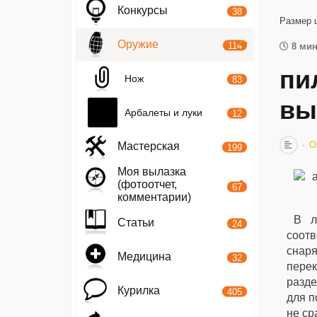
Конкурсы
38
Размер 
Оружие
114
8 мин
пи
Нож
83
вы
Арбалеты и луки
12
О
Мастерская
199
Моя вылазка
(фотоотчет,
67
комментарии)
В л
Статьи
24
соот
снар
Медицина
32
пере
разде
Курилка
405
для п
не ср