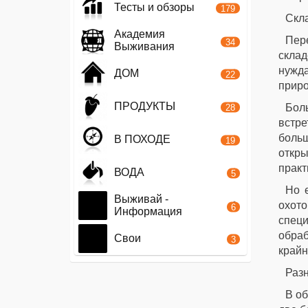
Тесты и обзоры
179
Скл
Академия
Пер
34
Выживания
склад
нужда
ДОМ
22
приро
ПРОДУКТЫ
Бол
28
встр
больш
В ПОХОДЕ
19
откры
практ
ВОДА
5
Но е
Выживай -
охот
6
Информация
спец
обраб
Свои
3
крайн
Раз
В о