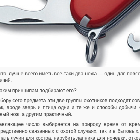
что, лучше всего иметь все-таки два ножа — один для повс
ичий.
каким принципам подбирают его?
бору сего предмета эти две группы охотников подходят сов
ак, вроде зверь и птица одни и те же и способы добычи
вый нож, а другим практичный.
авляющее число выбирается на природу время от време
редственно связанных с охотой случаях, так и в бытовых
ать лучин для костра, нарубить лапника для ночевки, откр