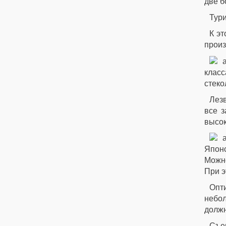
две б
Тур
К эт
произ
класс
стеко
Лезв
все з
высок
Японс
Можно
При э
Опт
небол
должн
Съем