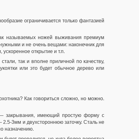
знообразие ограничивается только фантазией
 так называемых ножей выживания премиум
и нужными и не очень вещами: наконечник для
 ускоренное открытие и т.п.
стали, так и вполне приличной по качеству,
укоятки или это будет обычное дерево или
охотника? Как говориться сложно, но можно.
— закрывания, имеющий простую форму с
 2.5-3мм и двухстороннюю заточку. Сталь не
по назначению.
м будет проводится, но куда более вероятна