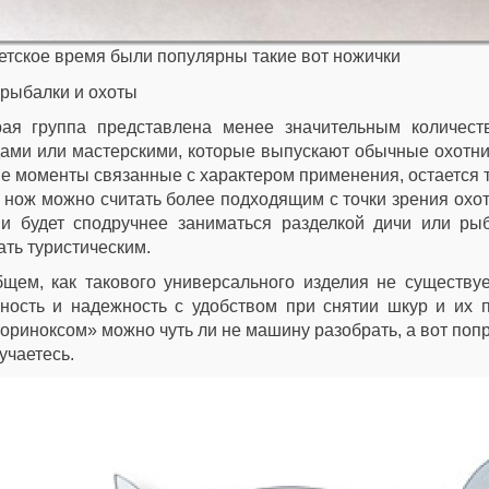
етское время были популярны такие вот ножички
рыбалки и охоты
рая группа представлена менее значительным количест
ами или мастерскими, которые выпускают обычные охотни
е моменты связанные с характером применения, остается т
 нож можно считать более подходящим с точки зрения охо
и будет сподручнее заниматься разделкой дичи или ры
ать туристическим.
щем, как такового универсального изделия не существует
ность и надежность с удобством при снятии шкур и их 
ориноксом» можно чуть ли не машину разобрать, а вот попр
учаетесь.