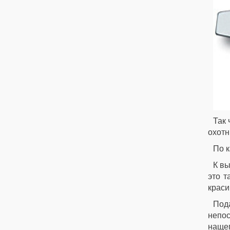
Так 
охотн
По 
К вы
это т
краси
Под
непос
нащеп