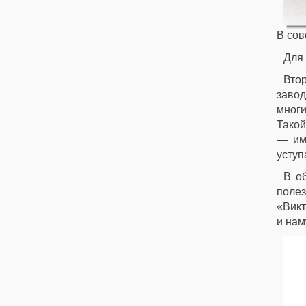
В сов
Для 
Вто
завод
многи
Такой
— им
уступ
В об
полез
«Викт
и нам