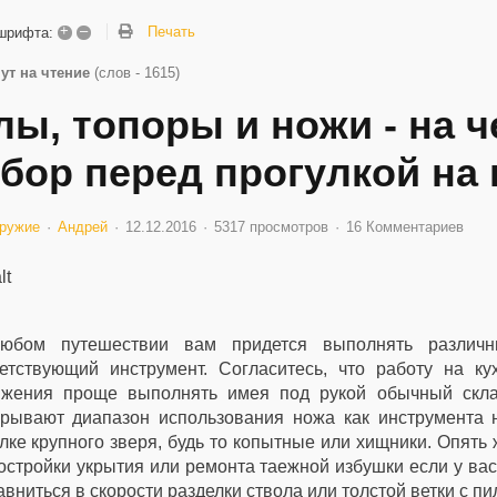
+
–
Печать
шрифта:
ут на чтение
(слов - 1615)
лы, топоры и ножи - на 
бор перед прогулкой на 
ружие
Андрей
12.12.2016
5317 просмотров
16 Комментариев
юбом путешествии вам придется выполнять различн
ветствующий инструмент. Согласитесь, что работу на 
яжения проще выполнять имея под рукой обычный скла
крывают диапазон использования ножа как инструмента 
лке крупного зверя, будь то копытные или хищники. Опять
остройки укрытия или ремонта таежной избушки если у вас 
авниться в скорости разделки ствола или толстой ветки с пи