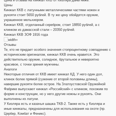
Цена и отзывы на Кинжал ККВ от Кизляра даны ниже.
Цены
Кинжал ККВ с латунными металлическими частями ножен и
рукояти стоит 5650 рублей. В ту же цену обойдется оружие,
украшенное мельхиором.
Кинжал ККВ, отделанный серебром, стоит 18850 рублей, а с
клинком из дамасской стали – 20350 рублей.
Кинжал ККВ ЗОФ 1916 года
Отзывы
Те, кто не придает особого значения стопроцентному совпадению с
историческим оригиналом, кинжал ККВ очень нравится. Это
действительно оружие, солидное, брутальное и невероятно
красивое, с точки зрения мужчины.
Аналоги
Некоторые отличия от ККВ имеет кинжал КД. У него один дол,
клинок более прямой (сужение от второй половины длины),
навершие рукояти более острое. На Златоустовской Оружейной
Фабрике выпускают кинжал «Российский» с клинком, похожим по
форме и конструкции, но у него другие ножны и рукоять. Они
выполнены из латуни.
У Кизляра есть и казачья шашка ТКВ-2. Также есть у Кизляра и
иные кинжалы, предназначены для использования на охоте (пр.
Цербер, Комбат и Феникс).