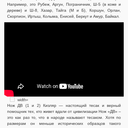
Например, это Рубеж, Аргун, Пограничник, Ш-5 (в коже и
дереве) и Ш-8, Хазар, Тайга (М и Б), Коршун, Орлан,
Скорпион, Иртыш, Колыма, Енисей, Беркут и Амур, Байкал.
Нож ДВ (1 и 2) Кизляр — настоящий тесак и верный
помощник тех, кто живет вдали от цивилизации Нож «ДВ» –
это как раз то, что в народе называют тесаком. Хотя по
размерам он меньше исторических образцов такого