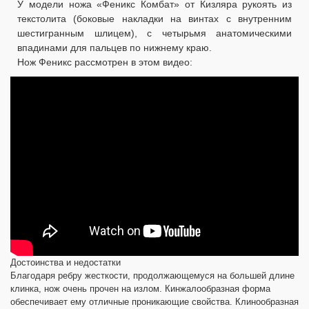
У модели ножа «Феникс Комбат» от Кизляра рукоять из
текстолита (боковые накладки на винтах с внутренним
шестигранным шлицем), с четырьмя анатомическими
впадинами для пальцев по нижнему краю.
Нож Феникс рассмотрен в этом видео:
Достоинства и недостатки
Благодаря ребру жесткости, продолжающемуся на большей длине
клинка, нож очень прочен на излом. Кинжалообразная форма
обеспечивает ему отличные проникающие свойства. Клинообразная