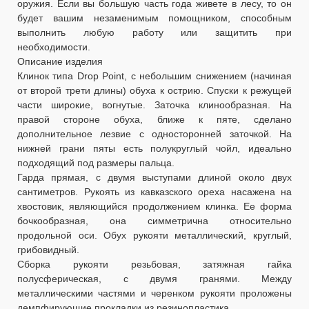
оружия. Если вы большую часть года живете в лесу, то он
будет вашим незаменимым помощником, способным
выполнить любую работу или защитить при
необходимости.
Описание изделия
Клинок типа Drop Point, с небольшим снижением (начиная
от второй трети длины) обуха к острию. Спуски к режущей
части широкие, вогнутые. Заточка клинообразная. На
правой стороне обуха, ближе к пяте, сделано
дополнительное лезвие с односторонней заточкой. На
нижней грани пяты есть полукруглый чойл, идеально
подходящий под размеры пальца.
Гарда прямая, с двумя выступами длиной около двух
сантиметров. Рукоять из кавказского ореха насажена на
хвостовик, являющийся продолжением клинка. Ее форма
бочкообразная, она симметрична относительно
продольной оси. Обух рукояти металлический, круглый,
грибовидный.
Сборка рукояти резьбовая, затяжная гайка
полусферическая, с двумя гранями. Между
металлическими частями и черенком рукояти проложены
демпфирующие прокладки из резинопластика.