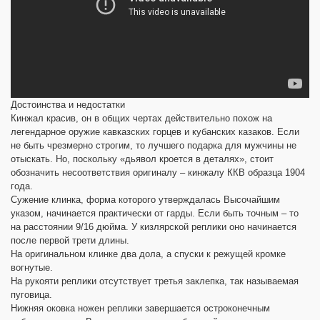
Достоинства и недостатки
Кинжал красив, он в общих чертах действительно похож на
легендарное оружие кавказских горцев и кубанских казаков. Если
не быть чрезмерно строгим, то лучшего подарка для мужчины не
отыскать. Но, поскольку «дьявол кроется в деталях», стоит
обозначить несоответствия оригиналу – кинжалу ККВ образца 1904
года.
Сужение клинка, форма которого утверждалась Высочайшим
указом, начинается практически от гарды. Если быть точным – то
на расстоянии 9/16 дюйма. У кизлярской реплики оно начинается
после первой трети длины.
На оригинальном клинке два дола, а спуски к режущей кромке
вогнутые.
На рукояти реплики отсутствует третья заклепка, так называемая
пуговица.
Нижняя оковка ножен реплики завершается остроконечным