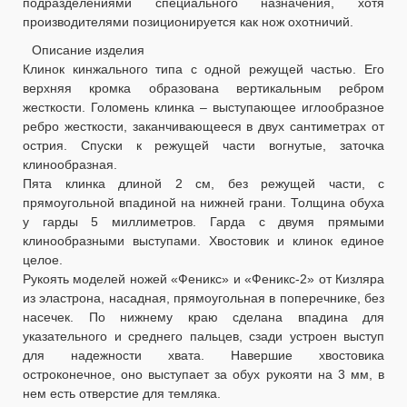
подразделениями специального назначения, хотя
производителями позиционируется как нож охотничий.
Описание изделия
Клинок кинжального типа с одной режущей частью. Его
верхняя кромка образована вертикальным ребром
жесткости. Голомень клинка – выступающее иглообразное
ребро жесткости, заканчивающееся в двух сантиметрах от
острия. Спуски к режущей части вогнутые, заточка
клинообразная.
Пята клинка длиной 2 см, без режущей части, с
прямоугольной впадиной на нижней грани. Толщина обуха
у гарды 5 миллиметров. Гарда с двумя прямыми
клинообразными выступами. Хвостовик и клинок единое
целое.
Рукоять моделей ножей «Феникс» и «Феникс-2» от Кизляра
из эластрона, насадная, прямоугольная в поперечнике, без
насечек. По нижнему краю сделана впадина для
указательного и среднего пальцев, сзади устроен выступ
для надежности хвата. Навершие хвостовика
остроконечное, оно выступает за обух рукояти на 3 мм, в
нем есть отверстие для темляка.