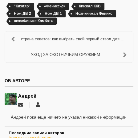
"Кизляр"
«Феникс-2»
Кинжал ККВ
Нож ДВ 2
Нож ДВ 1
Нож-кинжал Феникс
нож«Феникс Комбат»
страна советов: как выбрать свой первый ствол для ...
УХОД ЗА ОХОТНИЧЬИМ ОРУЖИЕМ
ОБ АВТОРЕ
Андрей
Подписаться
Андрей
на
обновление
Андрей пока еще ничего не указал никакой информации
автора
Последние записи авторов
Больше записей автора