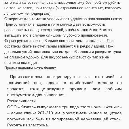
заточка и качественная сталь позволяют ему без проблем рубить
не только ветви, но и гвозди (экстремальное испытание, которому
лучше нож не подвергать).
Отверстие для темляка увеличивает удобство пользования ножом.
Прямоугольная впадина в пяте клинка дает возможность
расположить палец перед гардой, чтобы можно было быстро
вытащить его в случае слишком глубокого проникновения.
Форма рукояти все же больше ножевая, чем кинжальная. При
обратном хвате выступ гарды впивается в ребро ладони. Нож
довольно узкий, пользоваться им для обваловки и разделки туши
не слишком удобно. Для шкуросъемных работ он так же не
слишком подходит.
Предназначение ножа Феникс
Производителем позиционируется как охотничий и
тактический нож, однако в наибольшей степени он
является колюще-режущим оружием, чем рабочим
инструментом для выживания.
Разновидности
ООО «Кизляр» выпускается три вида этого ножа. «Феникс»
– длина клинка 207-210 мм, может иметь черное защитное
покрытие или быть из полированной нержавеющей стали.
Рукоять из эластрона.