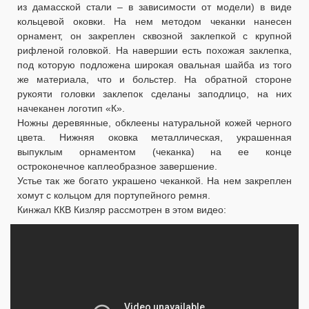
из дамасской стали – в зависимости от модели) в виде
кольцевой оковки. На нем методом чеканки нанесен
орнамент, он закреплен сквозной заклепкой с крупной
рифленой головкой. На навершии есть похожая заклепка,
под которую подложена широкая овальная шайба из того
же материала, что и больстер. На обратной стороне
рукояти головки заклепок сделаны заподлицо, на них
начеканен логотип «К».
Ножны деревянные, обклеены натуральной кожей черного
цвета. Нижняя оковка металлическая, украшенная
выпуклым орнаментом (чеканка) на ее конце
остроконечное каплеобразное завершение.
Устье так же богато украшено чеканкой. На нем закреплен
хомут с кольцом для портупейного ремня.
Кинжал ККВ Кизляр рассмотрен в этом видео: