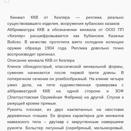
Кинжал ККВ от Кизляра — реплика реально
существовавшего изделия, вооружения кубанских казаков
Аббревиатура ККВ в обозначении кинжала от ООО ПП
«Кизляр» расшифровывается как Кубанское Казачье
Войско. В качестве прототипа взято холодное колющее
оружие образца 1904 года. Реплика довольно точно
воспроизводит оригинал.
Описание кинжала ККВ от Кизляра
Клинок обоюдоострый, классической кинжальной формы,
сужение начинается после первой трети длины. В
поперечном сечении он ромбообразный. На клинке четыре
узких дола, на пяте художественная гравировка с
аббревиатурой ККВ на одной стороне и ЗОФ
(Златоустовская Оружейная Фабрика) на другой. Спуски к
режущей кромке прямые.
Рукоять плоская, из двух наклепанных на хвостовик
деревянных плашек. Ее форма характерна для кинжалов
кавказского типа – двутавр с закругленным навершием
рукояти. Больстер латунный (серебряный, мельхиоровый,