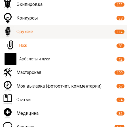
Экипировка
122
Конкурсы
38
Оружие
114
Нож
83
Арбалеты и луки
12
Мастерская
199
Моя вылазка (фотоотчет, комментарии)
67
Статьи
24
Медицина
32
Курилка