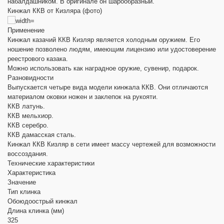
набалдашником. В оригинале он шарообразный.
Кинжал ККВ от Кизляра (фото)
Применение
Кинжал казачий ККВ Кизляр является холодным оружием. Его
ношение позволено людям, имеющим лицензию или удостоверение
реестрового казака.
Можно использовать как наградное оружие, сувенир, подарок.
Разновидности
Выпускается четыре вида модели кинжала ККВ. Они отличаются
материалом оковки ножен и заклепок на рукояти.
ККВ латунь.
ККВ мельхиор.
ККВ серебро.
ККВ дамасская сталь.
Кинжал ККВ Кизляр в сети имеет массу чертежей для возможности
воссоздания.
Технические характеристики
Характеристика
Значение
Тип клинка
Обоюдоострый кинжал
Длина клинка (мм)
325