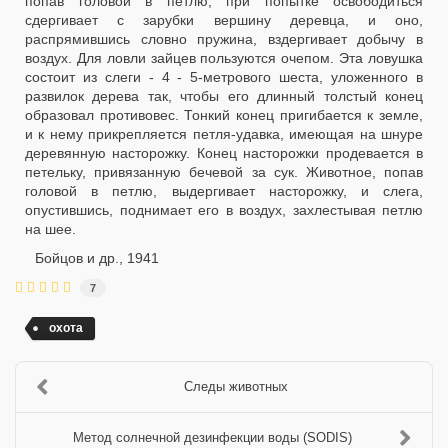
попав головой в петлю, при попытке освободиться
сдергивает с зарубки вершину деревца, и оно,
распрямившись словно пружина, вздергивает добычу в
воздух. Для ловли зайцев пользуются очепом. Эта ловушка
состоит из слеги - 4 - 5-метрового шеста, уложенного в
развилок дерева так, чтобы его длинный толстый конец
образовал противовес. Тонкий конец пригибается к земле,
и к нему прикрепляется петля-удавка, имеющая на шнуре
деревянную насторожку. Конец насторожки продевается в
петельку, привязанную бечевой за сук. Животное, попав
головой в петлю, выдергивает насторожку, и слега,
опустившись, поднимает его в воздух, захлестывая петлю
на шее.
Бойцов и др., 1941
7
охота
Следы животных
Метод солнечной дезинфекции воды (SODIS)