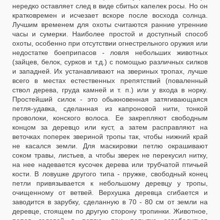
нередко оставляет след в виде сбитых капелек росы. Но он
кратковремен и исчезает вскоре после восхода солнца.
Лучшим временем для охоты считаются ранние утренние
часы и сумерки. Наиболее простой и доступный способ
охоты, особенно при отсутствии огнестрельного оружия или
недостатке боеприпасов - ловля небольших животных
(зайцев, белок, сурков и т.д.) с помощью различных силков
и западней. Их устанавливают на звериных тропах, лучше
всего в местах естественных препятствий (поваленный
ствол дерева, груда камней и т. п.) или у входа в норку.
Простейший силок - это обыкновенная затягивающаяся
петля-удавка, сделанная из капроновой нити, тонкой
проволоки, конского волоса. Ее закрепляют свободным
концом за деревцо или куст, а затем расправляют на
веточках поперек звериной тропы так, чтобы нижний край
не касался земли. Для маскировки петлю окрашивают
соком травы, листьев, а чтобы зверек не перекусил нитку,
на нее надевается кусочек дерева или трубчатой птичьей
кости. В ловушке другого типа - пружке, свободный конец
петли привязывается к небольшому деревцу у тропы,
очищенному от ветвей. Верхушка деревца сгибается и
заводится в зарубку, сделанную в 70 - 80 см от земли на
деревце, стоящем по другую сторону тропинки. Животное,