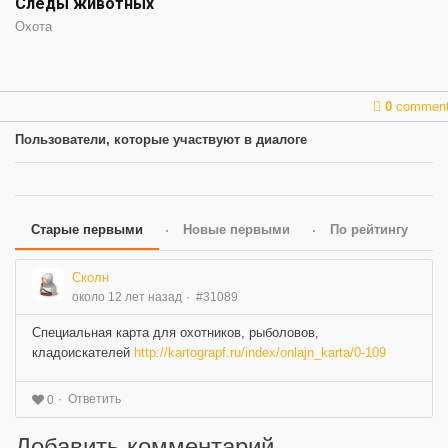
Следы животных
Охота
0
commen
Пользователи, которые участвуют в диалоге
Старые первыми
Новые первыми
По рейтингу
Сколн
около 12 лет назад
#31089
Специальная карта для охотников, рыболовов,
кладоискателей
http://kartograpf.ru/index/onlajn_karta/0-109
Ответить
0
Добавить комментарий