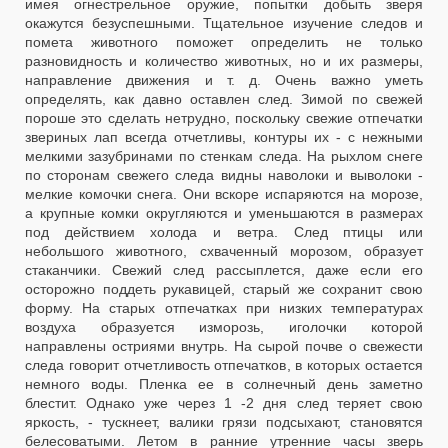
имея огнестрельное оружие, попытки добыть зверя
окажутся безуспешными. Тщательное изучение следов и
помета животного поможет определить не только
разновидность и количество животных, но и их размеры,
направление движения и т. д. Очень важно уметь
определять, как давно оставлен след. Зимой по свежей
пороше это сделать нетрудно, поскольку свежие отпечатки
звериных лап всегда отчетливы, контуры их - с нежными
мелкими зазубринами по стенкам следа. На рыхлом снеге
по сторонам свежего следа видны наволоки и выволоки -
мелкие комочки снега. Они вскоре испаряются на морозе,
а крупные комки округляются и уменьшаются в размерах
под действием холода и ветра. След птицы или
небольшого животного, схваченный морозом, образует
стаканчики. Свежий след рассыплется, даже если его
осторожно поддеть рукавицей, старый же сохранит свою
форму. На старых отпечатках при низких температурах
воздуха образуется изморозь, иголочки которой
направлены остриями внутрь. На сырой почве о свежести
следа говорит отчетливость отпечатков, в которых остается
немного воды. Пленка ее в солнечный день заметно
блестит. Однако уже через 1 -2 дня след теряет свою
яркость, - тускнеет, валики грязи подсыхают, становятся
белесоватыми. Летом в ранние утренние часы зверь