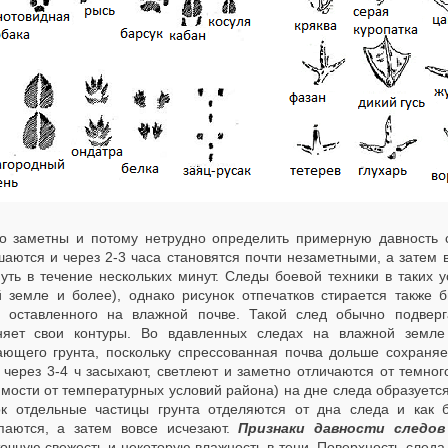
о заметны и потому нетрудно определить примерную давность 
шаются и через 2-3 часа становятся почти незаметными, а затем 
нуть в течение нескольких минут. Следы боевой техники в таких 
й земле и более), однако рисунок отпечатков стирается также 
, оставленного на влажной почве. Такой след обычно подве
няет свои контуры. Во вдавленных следах на влажной земле 
ающего грунта, поскольку спрессованная почва дольше сохраняе
 через 3-4 ч засыхают, светлеют и заметно отличаются от темного
мости от температурных условий района) на дне следа образуется
ок отдельные частицы грунта отделяются от дна следа и как б
паются, а затем вовсе исчезают.
Признаки давности следов
очную свежесть и некоторую влажность в тени. Поверхность следа