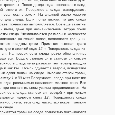
ые трещины. После дождя вода, попавшая в след,
 отпечаток. Поверхность следа затвердевает.
 новая осыпь земли. На влажной земле комочки
го дна следа. Если почва вязкая, то дно следа
траве, полностью выпрямляется. Все еще заметны
 и пыли, даже при незначительном ветрре почти
стки следа. Увеличиваются размеры и количество
авленного на вязкой почве, появляются трещины.
ваться осадком грязи. Примятая высокая трава
ом дне в стоячей воде
12 ч.
Поверхность следа из-
ется. На поверхности следа резче обозначились
ушаться. Вода отстаивается и становится совсем
ерхность следа из-за разности температур воздуха
а и как бы . Осыпь сдувается ветром, вследствие
ный сдвиг почвы на следе. Высокие стебли травы,
 снегу
1 ч 30 мин
Поверхность следа при нажатии
ся едва различимые наслоения мелкого сена. Все
о при незначительном усилии продавливается. На
ерхность следа становится твердой и при легком
рываются налетом снега
12ч
Поверхность следа
нанос снега, весь след настолько покрыт мелким
на следе
 примятой травы на следе полностью покрываются