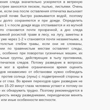
ения следа значительно ускоряется в ветреную
ыстрее заносятся песком, пылью, листьями. Очень
е, если она после оставления отпечатка высыхает
ухой почве быстро размывается водой, поэтому
ды долго сохраняются и при дожде. Определить
ез 1 ч после дождя вода отстаивается и из мутной
что становится почти прозрачной, а дно следа
жной росистой траве в лесу, на лугу, заметны в
 уже через 1-2 ч становятся почти незаметными, а
толстые стебли травы, если они не сломаны,
нии по травянистым местам оставляет следы,
, особенно при поворотах гусеничных машин, их
льные группы, действующие в тылу противника,
печатков следов. Потому разведчик в вопросах
он мог в крайне ограниченное время оценить
дов независимо от обстановки нужно соблюдать
 против солнца (луны) с подветренной стороны в
м от глаз. Во время переходов один разведчик не
ез 15-20 минут глаза человека устают и потому он
е их обнаружить трудно. Поэтому рекомендуется в
дность между разведчиками, периодически менять
е или иные особенности местности.