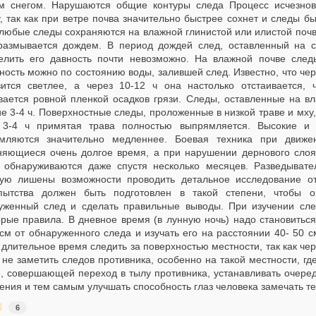
м снегом. Нарушаются общие контуры следа Процесс исчезнов
, так как при ветре почва значительно быстрее сохнет и следы б
 любые следы сохраняются на влажной глинистой или илистой почв
размывается дождем. В период дождей след, оставленный на с
елить его давность почти невозможно. На влажной почве сле
ность можно по состоянию воды, залившей след. Известно, что чер
вится светлее, а через 10-12 ч она настолько отстаивается, 
вается ровной пленкой осадков грязи. Следы, оставленные на вла
е 3-4 ч. Поверхностные следы, проложенные в низкой траве и мху,
 3-4 ч примятая трава полностью выпрямляется. Высокие и 
мляются значительно медленнее. Боевая техника при движе
няющиеся очень долгое время, а при нарушении дернового слоя
 обнаруживаются даже спустя несколько месяцев. Разведывате
тую лишены возможности проводить детальное исследование от
пытства должен быть подготовлен в такой степени, чтобы 
уженный след и сделать правильные выводы. При изучении сле
орые правила. В дневное время (в лунную ночь) надо становиться
см от обнаруженного следа и изучать его на расстоянии 40- 50 с
длительное время следить за поверхностью местности, так как чер
не заметить следов противника, особенно на такой местности, гд
е, совершающей переход в тылу противника, устанавливать очере
ения и тем самым улучшать способность глаз человека замечать т
6