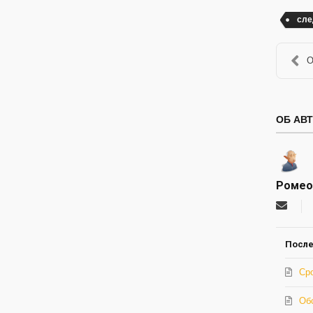
сле
О
ОБ АВ
Ромео
Подпи
на
обнов
автор
После
Ср
Об