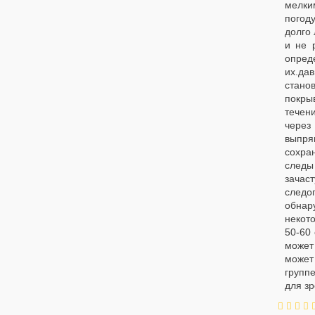
мелки
погоду
долго
и не 
опред
их.дав
стано
покры
течени
через
выпря
сохра
следы
зачас
следо
обнар
некот
50-60 
может 
может 
групп
для зр