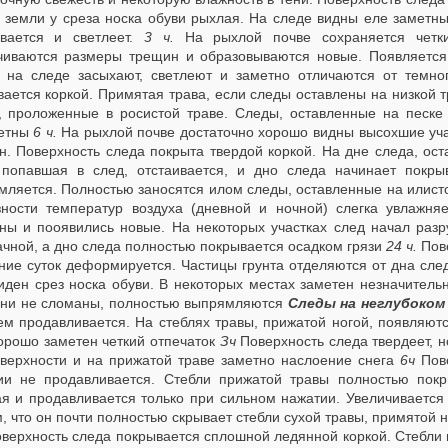
 земли у среза носка обуви рыхлая. На следе видны еле заметн
ивается и светлеет.
3 ч.
На рыхлой почве сохраняется четкий
чиваются размеры трещин и образовываются новые. Появляется
а на следе засыхают, светлеют и заметно отличаются от темно
вается коркой. Примятая трава, если следы оставлены на низкой 
, проложенные в росистой траве. Следы, оставленные на песке
етны
6 ч.
На рыхлой почве достаточно хорошо видны высохшие уча
н. Поверхность следа покрыта твердой коркой. На дне следа, ост
 попавшая в след, отстаивается, и дно следа начинает покры
мляется. Полностью заносятся илом следы, оставленные на илист
зности температур воздуха (дневной и ночной) слегка увлажня
ны и пооявились новые. На некоторых участках след начал разр
ачной, а дно следа полностью покрывается осадком грязи
24 ч.
Пов
ние суток деформируется. Частицы грунта отделяются от дна след
виден срез носка обуви. В некоторых местах заметен незначитель
они не сломаны, полностью выпрямляются
Следы на неглубоком
ем продавливается. На стеблях травы, прижатой ногой, появляют
орошо заметен четкий отпечаток
Зч
Поверхность следа твердеет, н
оверхности и на прижатой траве заметно наслоение снега
6ч
Пов
ии не продавливается. Стебли прижатой травы полностью пок
ая и продавливается только при сильном нажатии. Увеличивается 
, что он почти полностью скрывает стебли сухой травы, примятой 
оверхность следа покрывается сплошной ледянной коркой. Стебли