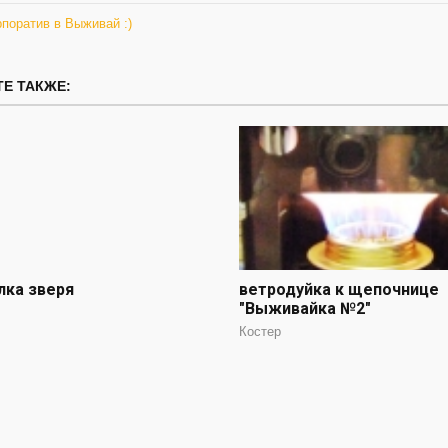
поратив в Выживай :)
Е ТАКЖЕ:
лка зверя
ветродуйка к щепочнице
"Выживайка №2"
Костер