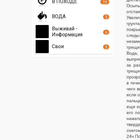
В ПОХОДЕ
19
Осыпь
отста
ВОДА
5
Увели
грунт
Выживай -
покры
6
Информация
следы
незам
Свои
3
трещи
Вода,
выпря
за ра
трещи
прозр
в тече
чего 
если 
пальц
еще х
его п
нажат
тверд
снегом
24ч П