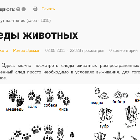
+
–
Печать
шрифта:
ут на чтение
(слов - 1015)
еды животных
хота
Ромео Зроман
02.05.2011
22828 просмотров
0 комментарий
З
десь можно посмотреть следы животных распространенных
ленный след просто необходимо в условиях выживания, для того
ное.