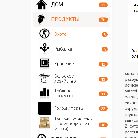
ДОМ
22
ПРОДУКТЫ
28
Охота
8
Рыбалка
6
Хранение
12
хорош
Сельское
разру
13
хозяйство
исчез
Таблица
мягко
11
продуктов
следа
сохра
Грибы и травы
окруж
22
грунта
Тушенка консервы
зависи
(Производители и
18
2 сут
марки)
рассы
достат