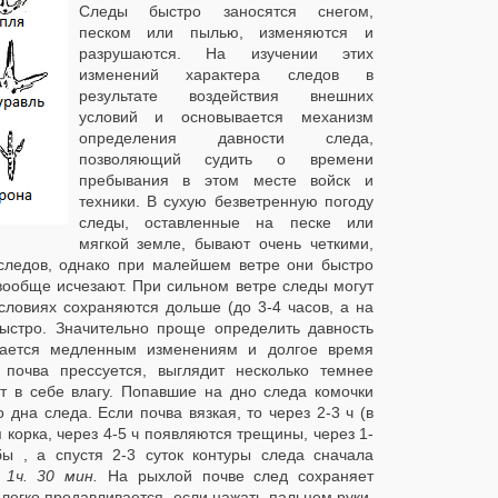
Следы быстро заносятся снегом,
песком или пылью, изменяются и
разрушаются. На изучении этих
изменений характера следов в
результате воздействия внешних
условий и основывается механизм
определения давности следа,
позволяющий судить о времени
пребывания в этом месте войск и
техники. В сухую безветренную погоду
следы, оставленные на песке или
мягкой земле, бывают очень четкими,
следов, однако при малейшем ветре они быстро
вообще исчезают. При сильном ветре следы могут
условиях сохраняются дольше (до 3-4 часов, а на
быстро. Значительно проще определить давность
ргается медленным изменениям и долгое время
почва прессуется, выглядит несколько темнее
т в себе влагу. Попавшие на дно следа комочки
 дна следа. Если почва вязкая, то через 2-3 ч (в
 корка, через 4-5 ч появляются трещины, через 1-
ы , а спустя 2-3 суток контуры следа сначала
1ч. 30 мин.
На рыхлой почве след сохраняет
 легко продавливается, если нажать пальцем руки.