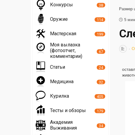
Конкурсы
38
Размер 
Оружие
114
5 мин
Сл
Мастерская
199
Моя вылазка
О
(фотоотчет,
67
комментарии)
Статьи
24
остав
живот
Медицина
32
Курилка
405
Тесты и обзоры
179
Академия
34
Выживания