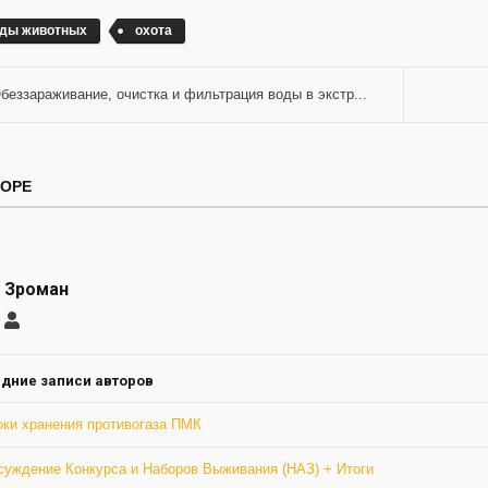
ды животных
охота
беззараживание, очистка и фильтрация воды в экстр...
ТОРЕ
 Зроман
саться
Ромео
Зроман
ление
а
дние записи авторов
оки хранения противогаза ПМК
суждение Конкурса и Наборов Выживания (НАЗ) + Итоги