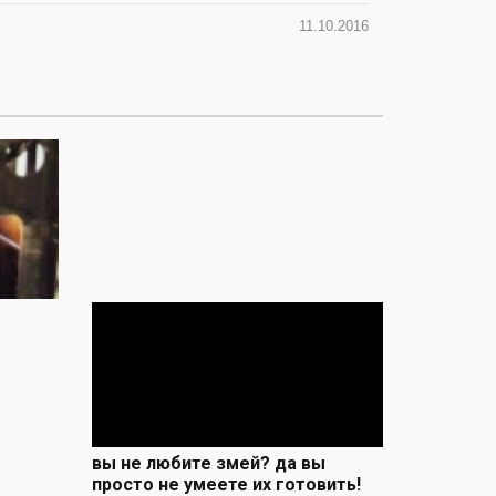
11.10.2016
вы не любите змей? да вы
просто не умеете их готовить!