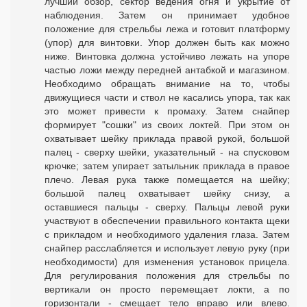
лучший обзор, сектор ведения огня и укрытие от
наблюдения. Затем он принимает удобное
положение для стрельбы лежа и готовит платформу
(упор) для винтовки. Упор должен быть как можно
ниже. Винтовка должна устойчиво лежать на упоре
частью ложи между передней антабкой и магазином.
Необходимо обращать внимание на то, чтобы
движущиеся части и ствол не касались упора, так как
это может привести к промаху. Затем снайпер
формирует "сошки" из своих локтей. При этом он
охватывает шейку приклада правой рукой, большой
палец - сверху шейки, указательный - на спусковом
крючке; затем упирает затыльник приклада в правое
плечо. Левая рука также помещается на шейку;
большой палец охватывает шейку снизу, а
оставшиеся пальцы - сверху. Пальцы левой руки
участвуют в обеспечении правильного контакта щеки
с прикладом и необходимого удаления глаза. Затем
снайпер расслабляется и использует левую руку (при
необходимости) для изменения установок прицела.
Для регулирования положения для стрельбы по
вертикали он просто перемещает локти, а по
горизонтали - смещает тело вправо или влево.