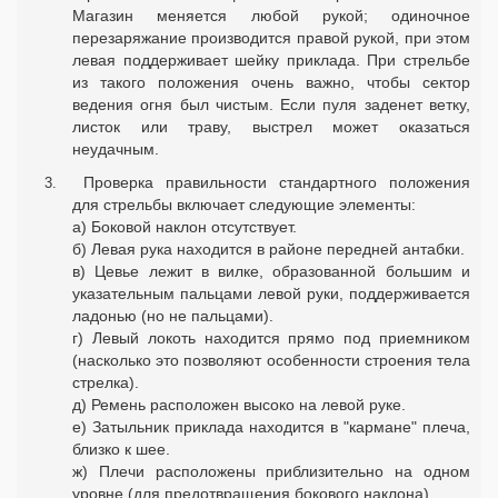
Магазин меняется любой рукой; одиночное
перезаряжание производится правой рукой, при этом
левая поддерживает шейку приклада. При стрельбе
из такого положения очень важно, чтобы сектор
ведения огня был чистым. Если пуля заденет ветку,
листок или траву, выстрел может оказаться
неудачным.
Проверка правильности стандартного положения
для стрельбы включает следующие элементы:
а) Боковой наклон отсутствует.
б) Левая рука находится в районе передней антабки.
в) Цевье лежит в вилке, образованной большим и
указательным пальцами левой руки, поддерживается
ладонью (но не пальцами).
г) Левый локоть находится прямо под приемником
(насколько это позволяют особенности строения тела
стрелка).
д) Ремень расположен высоко на левой руке.
е) Затыльник приклада находится в "кармане" плеча,
близко к шее.
ж) Плечи расположены приблизительно на одном
уровне (для предотвращения бокового наклона).