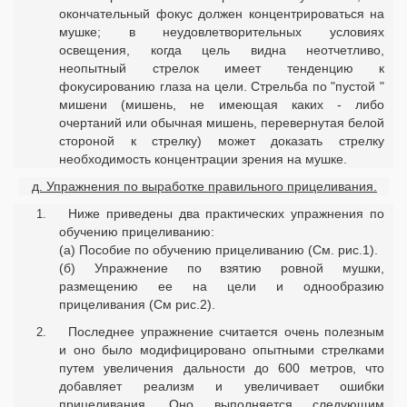
окончательный фокус должен концентрироваться на
мушке; в неудовлетворительных условиях
освещения, когда цель видна неотчетливо,
неопытный стрелок имеет тенденцию к
фокусированию глаза на цели. Стрельба по "пустой "
мишени (мишень, не имеющая каких - либо
очертаний или обычная мишень, перевернутая белой
стороной к стрелку) может доказать стрелку
необходимость концентрации зрения на мушке.
д. Упражнения по выработке правильного прицеливания.
Ниже приведены два практических упражнения по
обучению прицеливанию:
(а) Пособие по обучению прицеливанию (См. рис.1).
(б) Упражнение по взятию ровной мушки,
размещению ее на цели и однообразию
прицеливания (См рис.2).
Последнее упражнение считается очень полезным
и оно было модифицировано опытными стрелками
путем увеличения дальности до 600 метров, что
добавляет реализм и увеличивает ошибки
прицеливания. Оно выполняется следующим