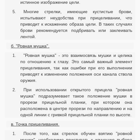
истинное изображение цели.
Многие стрелки, имеющие кустистые брови,
испытывают неудобства при прицеливании, что
приводит к искажению образа цели. В таких случаях
брови рекомендуется подбривать или заклеивать
лентой.
б. "Ровная мушка".
"Ровная мушка" - это взаимосвязь мушки и целика
по отношению к глазу. Это самый важный элемент
прицеливания, так как ошибки при его выполнении
приводят к изменению положения оси канала ствола
оружия.
При использовании открытого прицела "ровная
мушка" подразумевает такое положение мушки в
прорези прицельной планки, при котором она
расположена в центре прорези по направлению и на
одной линии с гривкой прицельной планки по высоте.
в. Точка прицеливания.
После того, как стрелок обучен взятию "ровной
мушки", необходимо приступать к изучению выбора