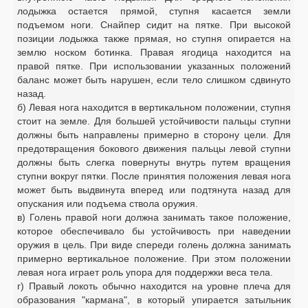
лодыжка остается прямой, ступня касается земли
подъемом ноги. Снайпер сидит на пятке. При высокой
позиции лодыжка также прямая, но ступня опирается на
землю носком ботинка. Правая ягодица находится на
правой пятке. При использовании указанных положений
баланс может быть нарушен, если тело слишком сдвинуто
назад.
б) Левая нога находится в вертикальном положении, ступня
стоит на земле. Для большей устойчивости пальцы ступни
должны быть направлены примерно в сторону цели. Для
предотвращения бокового движения пальцы левой ступни
должны быть слегка повернуты внутрь путем вращения
ступни вокруг пятки. После принятия положения левая нога
может быть выдвинута вперед или подтянута назад для
опускания или подъема ствола оружия.
в) Голень правой ноги должна занимать такое положение,
которое обеспечивало бы устойчивость при наведении
оружия в цель. При виде спереди голень должна занимать
примерно вертикальное положение. При этом положении
левая нога играет роль упора для поддержки веса тела.
г) Правый локоть обычно находится на уровне плеча для
образования "кармана", в который упирается затыльник