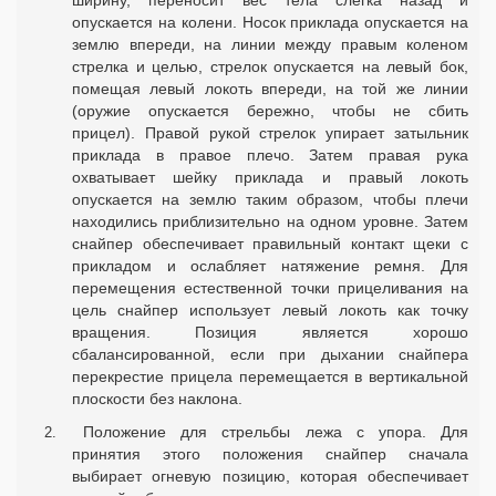
ширину, переносит вес тела слегка назад и
опускается на колени. Носок приклада опускается на
землю впереди, на линии между правым коленом
стрелка и целью, стрелок опускается на левый бок,
помещая левый локоть впереди, на той же линии
(оружие опускается бережно, чтобы не сбить
прицел). Правой рукой стрелок упирает затыльник
приклада в правое плечо. Затем правая рука
охватывает шейку приклада и правый локоть
опускается на землю таким образом, чтобы плечи
находились приблизительно на одном уровне. Затем
снайпер обеспечивает правильный контакт щеки с
прикладом и ослабляет натяжение ремня. Для
перемещения естественной точки прицеливания на
цель снайпер использует левый локоть как точку
вращения. Позиция является хорошо
сбалансированной, если при дыхании снайпера
перекрестие прицела перемещается в вертикальной
плоскости без наклона.
Положение для стрельбы лежа с упора. Для
принятия этого положения снайпер сначала
выбирает огневую позицию, которая обеспечивает