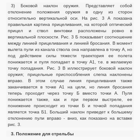
3) Боковой наклон оружия. Представляет собой
отклонение положения оружия в одну из сторон
относительно вертикальной оси. На рис. 3 А показана
правильная картина прицеливания, на которой оптический
прицел и ствол винтовки расположены ровно в
вертикальной плоскости. Рис. 3 Б показывает соотношение
между линией прицеливания и линией бросания. В момент
вылета пули из канала ствола она направлена в точку А, но
под действием силы тяжести траектория ее полета
понижается и пуля попадает в точку А1, т.е. в желаемую
точку попадания. Рис. 3 В иллюстрирует боковой наклон
оружия; прицельные приспособления слегка наклонены
вправо. В этом случае линия прицеливания также
заканчивается в точке А1 на цели, но линия бросания
теперь проходит через точку Б вместо точки А. Пуля
понижается также, как и при первом выстреле, ее
понижение происходит из точки Б и точкой попадания
является точка Б1. Больший наклон приведет к большему
отклонению пули вправо - вниз, как показано на вставке
рис. 3.
3. Положение для стрельбы