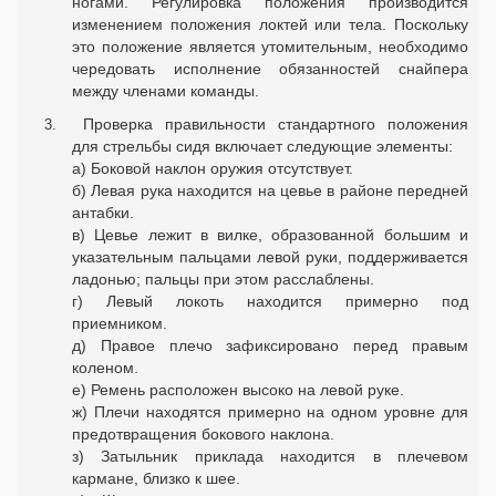
ногами. Регулировка положения производится
изменением положения локтей или тела. Поскольку
это положение является утомительным, необходимо
чередовать исполнение обязанностей снайпера
между членами команды.
Проверка правильности стандартного положения
для стрельбы сидя включает следующие элементы:
а) Боковой наклон оружия отсутствует.
б) Левая рука находится на цевье в районе передней
антабки.
в) Цевье лежит в вилке, образованной большим и
указательным пальцами левой руки, поддерживается
ладонью; пальцы при этом расслаблены.
г) Левый локоть находится примерно под
приемником.
д) Правое плечо зафиксировано перед правым
коленом.
е) Ремень расположен высоко на левой руке.
ж) Плечи находятся примерно на одном уровне для
предотвращения бокового наклона.
з) Затыльник приклада находится в плечевом
кармане, близко к шее.