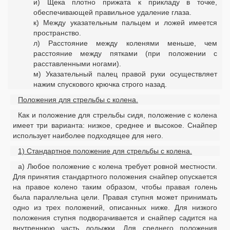
и) Щека плотно прижата к прикладу в точке,
обеспечивающей правильное удаление глаза.
к) Между указательным пальцем и ложей имеется
пространство.
л) Расстояние между коленями меньше, чем
расстояние между пятками (при положении с
расставленными ногами).
м) Указательный палец правой руки осуществляет
нажим спускового крючка строго назад.
Положения для стрельбы с колена.
Как и положение для стрельбы сидя, положение с колена
имеет три варианта: низкое, среднее и высокое. Снайпер
использует наиболее подходящее для него.
1) Стандартное положение для стрельбы с колена.
а) Любое положение с колена требует ровной местности.
Для принятия стандартного положения снайпер опускается
на правое колено таким образом, чтобы правая голень
была параллельна цели. Правая ступня может принимать
одно из трех положений, описанных ниже. Для низкого
положения ступня подворачивается и снайпер садится на
внутреннюю часть лодыжки. Для среднего положения